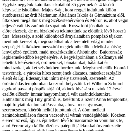
Egyházmegyénk katolikus iskoláiból 35 gyermek és 4 kísérő
képviselte iskoláikat. Május 6-án, kora reggel indultunk külön
autóbusszal az érdi Marianum Általános Iskola és Gimnázium elől,
útközben megálltunk még Székesfehérváron és Móron is, ahol végül
teljessé vált kis zarándokcsapatunk. Rossz időt jósoltak az
előrejelzések, de mi bizakodva tekintettünk az előttünk lévő hosszú
útra. Meseszép, a zöld különböző árnyalataiban pompázó tájakon
mentünk keresztül, megcsodálhattuk a teremtett világ minden
szépségét. Útközben messziről megtekinthettük a Melk-i apátság
lenyűgöző épületét, majd megérkeztünk Altöttingbe, Bajorország
legkiemelkedőbb kegyhelyére. A kegykápolnában a Szűzanya elé
tehettük kéréseinket, örömeinket, bánatainkat, hálánkat és
mindazokat, akiket szívünkben hordozunk. Megismerhettük Konrád
testvérnek, a városka híres szentjének alázatos, másokat szolgáló
életét és Égi Édesanyánk iránti mély tiszteletét, szeretetét. Az
örökimádás templomban koszorút helyeztünk el Wilhelm Schraml
egykori passaui püspök sírjánál, akinek hívására utaztuk 12 évvel
ezelőtt először, immár hagyománnyá vált zarándoklatunkra.
Hallhattunk még Tilly grófról is, betértünk a Szent Anna templomba,
majd folytattuk utunkat Passauba, ahova most gyorsan,
szerencsésen, kitérők nélkül jutottunk el. A dóm melletti
zarándokszálláson finom vacsorával vártak vendéglátóink. Közben
eleredt az eső, így az épületben lévő tornacsarnokba vonultunk le,
ahol Ferenc atya különböző csapatépítő játékokkal örvendeztette
meg a gyerekeket, akik igen hamar össze is barátkoztak.