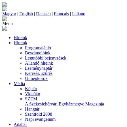
Magyar
|
English
|
Deutsch
|
Francais
|
Italiano
Menü
Híreink
Híreink
Programajánló
Beszámolóink
Legutóbbi bejegyzések
Állandó híreink
Eseménynaptár
Keresés, szűrés
Ünnepkörök
Média
Képtár
Videótár
SZEM
A Székesfehérvári Egyházmegye Magazinja
Hangtár
Szentföld 2008
Napi evangélium
Adattár