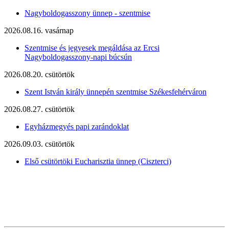
Nagyboldogasszony ünnep - szentmise
2026.08.16. vasárnap
Szentmise és jegyesek megáldása az Ercsi
Nagyboldogasszony-napi búcsún
2026.08.20. csütörtök
Szent István király ünnepén szentmise Székesfehérváron
2026.08.27. csütörtök
Egyházmegyés papi zarándoklat
2026.09.03. csütörtök
Első csütörtöki Eucharisztia ünnep (Ciszterci)