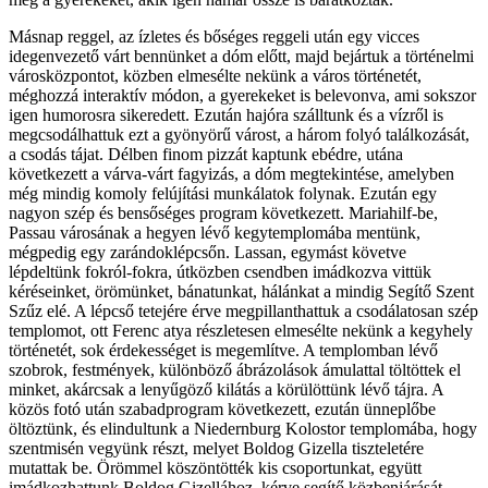
Másnap reggel, az ízletes és bőséges reggeli után egy vicces
idegenvezető várt bennünket a dóm előtt, majd bejártuk a történelmi
városközpontot, közben elmesélte nekünk a város történetét,
méghozzá interaktív módon, a gyerekeket is belevonva, ami sokszor
igen humorosra sikeredett. Ezután hajóra szálltunk és a vízről is
megcsodálhattuk ezt a gyönyörű várost, a három folyó találkozását,
a csodás tájat. Délben finom pizzát kaptunk ebédre, utána
következett a várva-várt fagyizás, a dóm megtekintése, amelyben
még mindig komoly felújítási munkálatok folynak. Ezután egy
nagyon szép és bensőséges program következett. Mariahilf-be,
Passau városának a hegyen lévő kegytemplomába mentünk,
mégpedig egy zarándoklépcsőn. Lassan, egymást követve
lépdeltünk fokról-fokra, útközben csendben imádkozva vittük
kéréseinket, örömünket, bánatunkat, hálánkat a mindig Segítő Szent
Szűz elé. A lépcső tetejére érve megpillanthattuk a csodálatosan szép
templomot, ott Ferenc atya részletesen elmesélte nekünk a kegyhely
történetét, sok érdekességet is megemlítve. A templomban lévő
szobrok, festmények, különböző ábrázolások ámulattal töltöttek el
minket, akárcsak a lenyűgöző kilátás a körülöttünk lévő tájra. A
közös fotó után szabadprogram következett, ezután ünneplőbe
öltöztünk, és elindultunk a Niedernburg Kolostor templomába, hogy
szentmisén vegyünk részt, melyet Boldog Gizella tiszteletére
mutattak be. Örömmel köszöntötték kis csoportunkat, együtt
imádkozhattunk Boldog Gizellához, kérve segítő közbenjárását