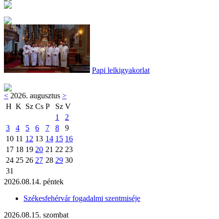
Papi lelkigyakorlat
<
2026. augusztus
>
H
K
Sz
Cs
P
Sz
V
1
2
3
4
5
6
7
8
9
10
11
12
13
14
15
16
17
18
19
20
21
22
23
24
25
26
27
28
29
30
31
2026.08.14. péntek
Székesfehérvár fogadalmi szentmiséje
2026.08.15. szombat