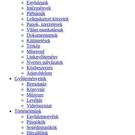
Egyházunk
Intézmények
Plébániák
Lelkipásztori körzetek
Papok, szerzetesek
Világi munkatársak
Dokumentumok
Kitüntetések
Térkép
Miserend
Linkgyűjtemény
Nyertes pályázatok
Közbeszerzés
Adatvédelem
Gyűjteményeink
Bemutatás
Könyvtár
Múzeum
Levéltár
Videósorozat
Történelmünk
Egyházmegyénk
Püspökök
Segédpüspökök
Hitvallóink