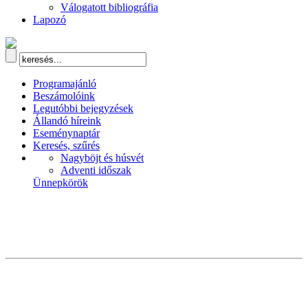
Válogatott bibliográfia
Lapozó
Programajánló
Beszámolóink
Legutóbbi bejegyzések
Állandó híreink
Eseménynaptár
Keresés, szűrés
Nagyböjt és húsvét
Adventi időszak
Ünnepkörök