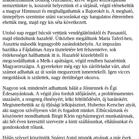
nemzetünkre is, koszorút helyeztünk el a sírjánál, végül elénekeltük
a magyar Himnuszt és meghallgathattuk a Bajorokét is. A megható,
ünnepélyes szentmise utáni vacsoránkat egy hangulatos étteremben
ehettük meg, majd egy kis séta következett.
Utolsó nap reggel búcsút vettünk vendéglátóinktól és Passautól,
majd elindultunk hazafelé. Útközben megálltunk Maria Taferl-ben,
Ausztria második legnagyobb zarándokhelyén. Az impozáns
bazilika a Fájdalmas Anya tiszteletére lett felszentelve, sok
érdekességet hallhattunk itt is. Hazafelé közelebbről is
megcsodálhattuk a Melk-i apátságot, végül rendben hazaértünk
Magyarországra. A gyerekekre még egy kis zárófeladat várt, ahol
számot adhattak az út során megszerzett ismeretekről. Igen vicces
megoldások is születtek, nagy derültséget okozva.
Nagyon sok mindenért adhattunk hálát a Jóistennek és Égi
Édesanyánknak. A végül jóra fordult időjárásért, a problémamentes
utazásért, a rengeteg élményért, lelki feltöltődésért, új barátokért.
Megismerhettük az új ifjúsági lelkipásztort, Hubertus Kerscher atyát,
aki nagyon szívélyesen várt és fogadott minket. Elbúcsúztunk és
köszönetet mondhattunk Birgit Klein egyházmegyei munkatársnak,
aki hét éven keresztül szervezte a kinti szállásunkat, ellátásunkat és
gondoskodott rólunk.
Hálás szívvel köszönjük Spányi Antal püspök atyának a már évek