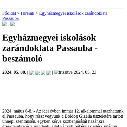
Főoldal
>
Híreink
>
Egyházmegyei iskolások zarándoklata
Passauba
Egyházmegyei iskolások
zarándoklata Passauba
-
beszámoló
2024. 05. 08. |
|
2024. 05. 23.
2024. május 6-8. - Az idei évben immár 12. alkalommal utazhattunk
el Passauba, hogy részt vegyünk a Boldog Gizella tiszteletére tartott
ünnepi szentmisén, egyben kérve közbenjárását hazánkra,
szeretteinkre és a mindenki által vágyott békére az egész világon.