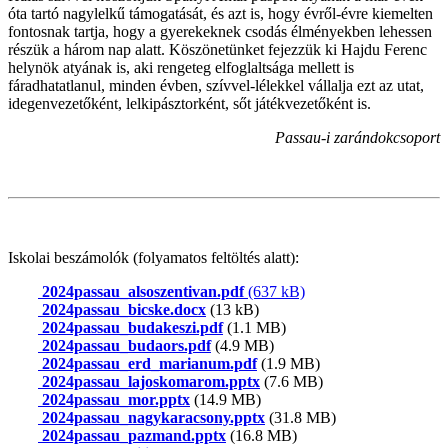
óta tartó nagylelkű támogatását, és azt is, hogy évről-évre kiemelten
fontosnak tartja, hogy a gyerekeknek csodás élményekben lehessen
részük a három nap alatt. Köszönetünket fejezzük ki Hajdu Ferenc
helynök atyának is, aki rengeteg elfoglaltsága mellett is
fáradhatatlanul, minden évben, szívvel-lélekkel vállalja ezt az utat,
idegenvezetőként, lelkipásztorként, sőt játékvezetőként is.
Passau-i zarándokcsoport
Iskolai beszámolók (folyamatos feltöltés alatt):
2024passau_alsoszentivan.pdf
(637 kB)
2024passau_bicske.docx
(13 kB)
2024passau_budakeszi.pdf
(1.1 MB)
2024passau_budaors.pdf
(4.9 MB)
2024passau_erd_marianum.pdf
(1.9 MB)
2024passau_lajoskomarom.pptx
(7.6 MB)
2024passau_mor.pptx
(14.9 MB)
2024passau_nagykaracsony.pptx
(31.8 MB)
2024passau_pazmand.pptx
(16.8 MB)