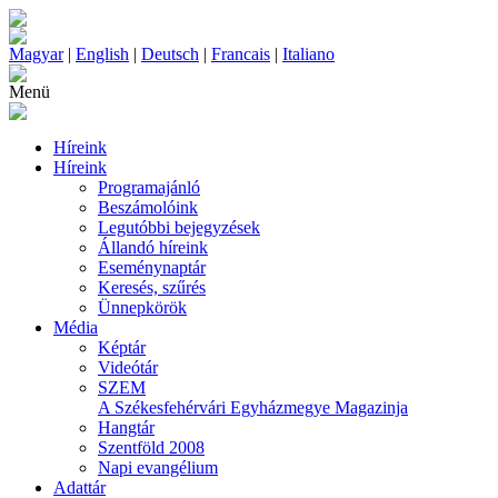
Magyar
|
English
|
Deutsch
|
Francais
|
Italiano
Menü
Híreink
Híreink
Programajánló
Beszámolóink
Legutóbbi bejegyzések
Állandó híreink
Eseménynaptár
Keresés, szűrés
Ünnepkörök
Média
Képtár
Videótár
SZEM
A Székesfehérvári Egyházmegye Magazinja
Hangtár
Szentföld 2008
Napi evangélium
Adattár