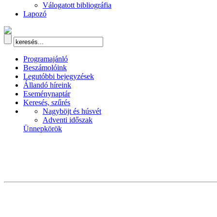
Válogatott bibliográfia
Lapozó
Programajánló
Beszámolóink
Legutóbbi bejegyzések
Állandó híreink
Eseménynaptár
Keresés, szűrés
Nagyböjt és húsvét
Adventi időszak
Ünnepkörök