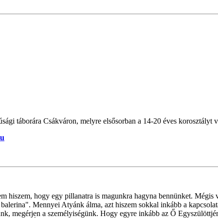
úsági táborára Csákváron, melyre elsősorban a 14-20 éves korosztályt v
hu
em hiszem, hogy egy pillanatra is magunkra hagyna bennünket. Mégis v
balerina". Mennyei Atyánk álma, azt hiszem sokkal inkább a kapcsolata
etünk, megérjen a személyiségünk. Hogy egyre inkább az Ő Egyszülöttjé