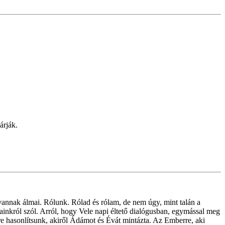
árják.
annak álmai. Rólunk. Rólad és rólam, de nem úgy, mint talán a
inkról szól. Arról, hogy Vele napi éltető dialógusban, egymással meg
re hasonlítsunk, akiről Ádámot és Évát mintázta. Az Emberre, aki