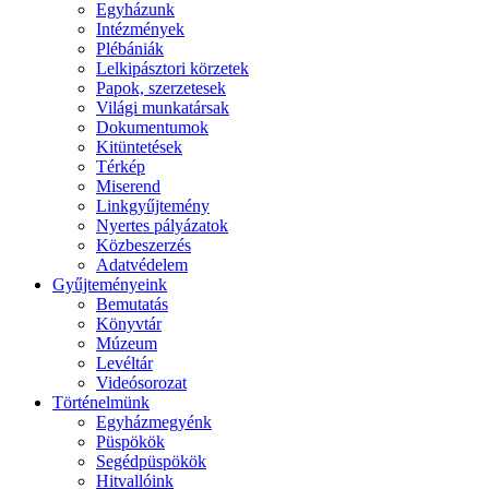
Egyházunk
Intézmények
Plébániák
Lelkipásztori körzetek
Papok, szerzetesek
Világi munkatársak
Dokumentumok
Kitüntetések
Térkép
Miserend
Linkgyűjtemény
Nyertes pályázatok
Közbeszerzés
Adatvédelem
Gyűjteményeink
Bemutatás
Könyvtár
Múzeum
Levéltár
Videósorozat
Történelmünk
Egyházmegyénk
Püspökök
Segédpüspökök
Hitvallóink