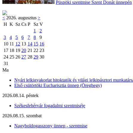
Püspöki szentmise Szent Donát ünnepén
<
2026. augusztus
>
H
K
Sz
Cs
P
Sz
V
1
2
3
4
5
6
7
8
9
10
11
12
13
14
15
16
17
18
19
20
21
22
23
24
25
26
27
28
29
30
31
Ma
Nyári lelkigyakorlat hitoktatók és világi lelkipásztori munkatárs
Első csütörtöki Eucharisztia ünnep (Öreghegy)
2026.08.14. péntek
Székesfehérvár fogadalmi szentmiséje
2026.08.15. szombat
Nagyboldogasszony ünnep - szentmise