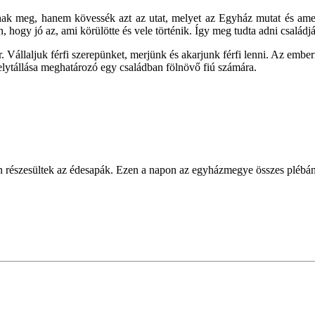
gjanak meg, hanem kövessék azt az utat, melyet az Egyház mutat és am
ogy jó az, ami körülötte és vele történik. Így meg tudta adni családjának 
. Vállaljuk férfi szerepünket, merjünk és akarjunk férfi lenni. Az embernek
helytállása meghatározó egy családban fölnövő fiú számára.
 részesültek az édesapák. Ezen a napon az egyházmegye összes plébán