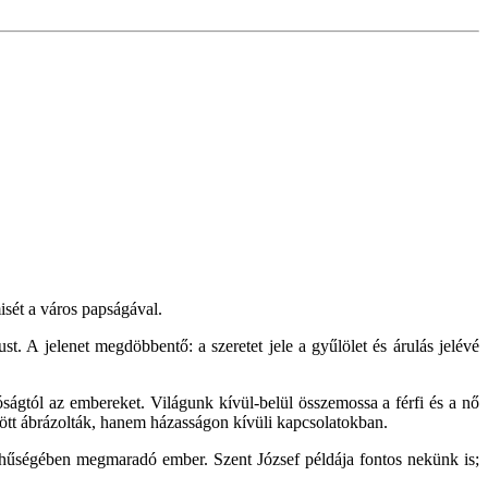
sét a város papságával.
. A jelenet megdöbbentő: a szeretet jele a gyűlölet és árulás jelévé
lóságtól az embereket. Világunk kívül-belül összemossa a férfi és a nő
özött ábrázolták, hanem házasságon kívüli kapcsolatokban.
en hűségében megmaradó ember. Szent József példája fontos nekünk is;