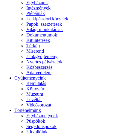
Egyházunk
Intézmények
Plébániák
Lelkipásztori körzetek
Papok, szerzetesek
Világi munkatársak
Dokumentumok
Kitüntetések
Térkép
Miserend
Linkgyűjtemény
Nyertes pályázatok
Közbeszerzés
Adatvédelem
Gyűjteményeink
Bemutatás
Könyvtár
Múzeum
Levéltár
Videósorozat
Történelmünk
Egyházmegyénk
Püspökök
Segédpüspökök
Hitvallóink