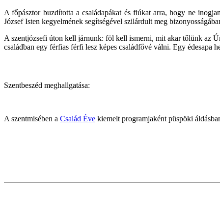
A főpásztor buzdította a családapákat és fiúkat arra, hogy ne ino
József Isten kegyelmének segítségével szilárdult meg bizonyosságában, h
A szentjózsefi úton kell járnunk: föl kell ismerni, mit akar tőlünk az Úr
családban egy férfias férfi lesz képes családfővé válni. Egy édesapa 
Szentbeszéd meghallgatása:
A szentmisében a
Család Éve
kiemelt programjaként püspöki áldásban