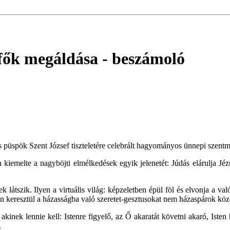
dfők megáldása
- beszámoló
püspök Szent József tiszteletére celebrált hagyományos ünnepi szentmi
emelte a nagyböjti elmélkedések egyik jelenetét: Júdás elárulja Jézust
k látszik. Ilyen a virtuális világ: képzeletben épül föl és elvonja a va
éten keresztül a házasságba való szeretet-gesztusokat nem házaspárok k
 akinek lennie kell: Istenre figyelő, az Ő akaratát követni akaró, Ist
.