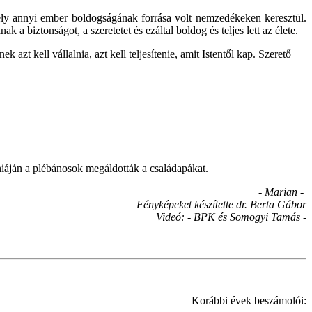
ely annyi ember boldogságának forrása volt nemzedékeken keresztül.
a biztonságot, a szeretetet és ezáltal boldog és teljes lett az élete.
 azt kell vállalnia, azt kell teljesítenie, amit Istentől kap. Szerető
iáján a plébánosok megáldották a családapákat.
- Marian -
Fényképeket készítette dr. Berta Gábor
Videó: - BPK és Somogyi Tamás -
Korábbi évek beszámolói: