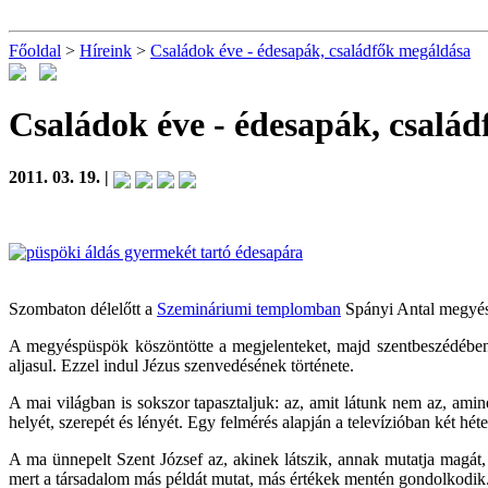
Főoldal
>
Híreink
>
Családok éve - édesapák, családfők megáldása
Családok éve - édesapák, csalá
2011. 03. 19. |
Szombaton délelőtt a
Szemináriumi templomban
Spányi Antal megyés 
A megyéspüspök köszöntötte a megjelenteket, majd szentbeszédében ki
aljasul. Ezzel indul Jézus szenvedésének története.
A mai világban is sokszor tapasztaljuk: az, amit látunk nem az, amine
helyét, szerepét és lényét. Egy felmérés alapján a televízióban két h
A ma ünnepelt Szent József az, akinek látszik, annak mutatja magát,
mert a társadalom más példát mutat, más értékek mentén gondolkodik