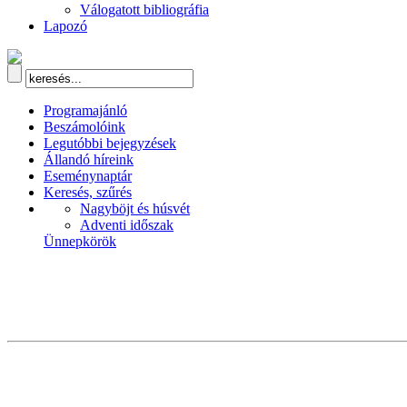
Válogatott bibliográfia
Lapozó
Programajánló
Beszámolóink
Legutóbbi bejegyzések
Állandó híreink
Eseménynaptár
Keresés, szűrés
Nagyböjt és húsvét
Adventi időszak
Ünnepkörök