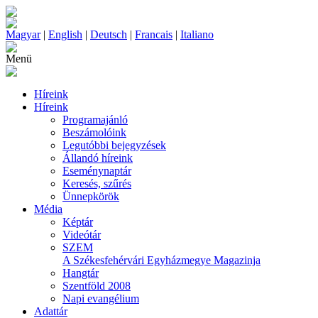
Magyar
|
English
|
Deutsch
|
Francais
|
Italiano
Menü
Híreink
Híreink
Programajánló
Beszámolóink
Legutóbbi bejegyzések
Állandó híreink
Eseménynaptár
Keresés, szűrés
Ünnepkörök
Média
Képtár
Videótár
SZEM
A Székesfehérvári Egyházmegye Magazinja
Hangtár
Szentföld 2008
Napi evangélium
Adattár