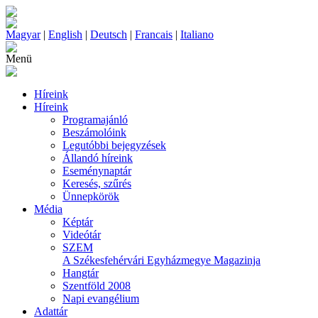
Magyar
|
English
|
Deutsch
|
Francais
|
Italiano
Menü
Híreink
Híreink
Programajánló
Beszámolóink
Legutóbbi bejegyzések
Állandó híreink
Eseménynaptár
Keresés, szűrés
Ünnepkörök
Média
Képtár
Videótár
SZEM
A Székesfehérvári Egyházmegye Magazinja
Hangtár
Szentföld 2008
Napi evangélium
Adattár