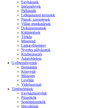
Egyházunk
Intézmények
Plébániák
Lelkipásztori körzetek
Papok, szerzetesek
Világi munkatársak
Dokumentumok
Kitüntetések
Térkép
Miserend
Linkgyűjtemény
Nyertes pályázatok
Közbeszerzés
Adatvédelem
Gyűjteményeink
Bemutatás
Könyvtár
Múzeum
Levéltár
Videósorozat
Történelmünk
Egyházmegyénk
Püspökök
Segédpüspökök
Hitvallóink