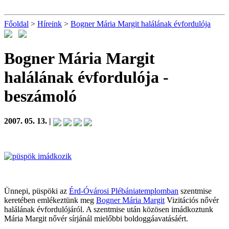
Főoldal
>
Híreink
>
Bogner Mária Margit halálának évfordulója
Bogner Mária Margit
halálának évfordulója
-
beszámoló
2007. 05. 13. |
Ünnepi, püspöki az
Érd-Óvárosi Plébániatemplomban
szentmise
keretében emlékeztünk meg
Bogner Mária Margit
Vizitációs nővér
halálának évfordulójáról. A szentmise után közösen imádkoztunk
Mária Margit nővér sírjánál mielőbbi boldoggáavatásáért.