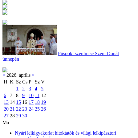
Püspöki szentmise Szent Donát
ünnepén
<
2026. április
>
H
K
Sz
Cs
P
Sz
V
1
2
3
4
5
6
7
8
9
10
11
12
13
14
15
16
17
18
19
20
21
22
23
24
25
26
27
28
29
30
Ma
Nyári lelkigyakorlat hitoktatók és világi lelkipásztori