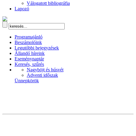
Válogatott bibliográfia
Lapozó
Programajánló
Beszámolóink
Legutóbbi bejegyzések
Állandó híreink
Eseménynaptár
Keresés, szűrés
Nagyböjt és húsvét
Adventi időszak
Ünnepkörök