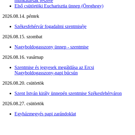
munkatársak részére
Első csütörtöki Eucharisztia ünnep (Öreghegy)
2026.08.14. péntek
Székesfehérvár fogadalmi szentmiséje
2026.08.15. szombat
Nagyboldogasszony ünnep - szentmise
2026.08.16. vasárnap
Szentmise és jegyesek megáldása az Ercsi
Nagyboldogasszony-napi búcsún
2026.08.20. csütörtök
Szent István király ünnepén szentmise Székesfehérváron
2026.08.27. csütörtök
Egyházmegyés papi zarándoklat