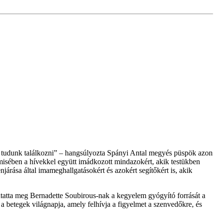
l tudunk találkozni” – hangsúlyozta Spányi Antal megyés püspök azon
misében a hívekkel együtt imádkozott mindazokért, akik testükben
ása által imameghallgatásokért és azokért segítőkért is, akik
atta meg Bernadette Soubirous-nak a kegyelem gyógyító forrását a
a betegek világnapja, amely felhívja a figyelmet a szenvedőkre, és