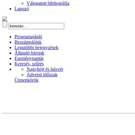
Válogatott bibliográfia
Lapozó
Programajánló
Beszámolóink
Legutóbbi bejegyzések
Állandó híreink
Eseménynaptár
Keresés, szűrés
Nagyböjt és húsvét
Adventi időszak
Ünnepkörök