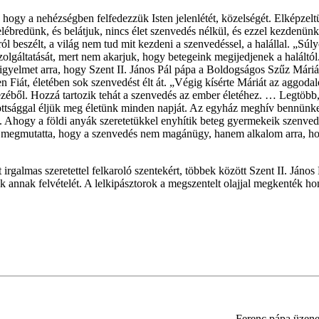
hogy a nehézségben felfedezzük Isten jelenlétét, közelségét. Elképzel
lébredünk, és belátjuk, nincs élet szenvedés nélkül, és ezzel kezdenünk 
ról beszélt, a világ nem tud mit kezdeni a szenvedéssel, a halállal. „Sú
szolgáltatását, mert nem akarjuk, hogy betegeink megijedjenek a halált
figyelmet arra, hogy Szent II. János Pál pápa a Boldogságos Szűz Máriá
 Fiát, életében sok szenvedést élt át. „Végig kísérte Máriát az aggoda
ezéből. Hozzá tartozik tehát a szenvedés az ember életéhez. … Legtöb
yitottsággal éljük meg életünk minden napját. Az egyház meghív bennünket
Ahogy a földi anyák szeretetükkel enyhítik beteg gyermekeik szenvedé
én megmutatta, hogy a szenvedés nem magánügy, hanem alkalom arra, hog
rgalmas szeretettel felkaroló szentekért, többek között Szent II. János 
ék annak felvételét. A lelkipásztorok a megszentelt olajjal megkenték h
Ferenc pápa üzene