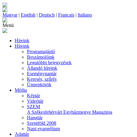
Magyar
|
English
|
Deutsch
|
Francais
|
Italiano
Menü
Híreink
Híreink
Programajánló
Beszámolóink
Legutóbbi bejegyzések
Állandó híreink
Eseménynaptár
Keresés, szűrés
Ünnepkörök
Média
Képtár
Videótár
SZEM
A Székesfehérvári Egyházmegye Magazinja
Hangtár
Szentföld 2008
Napi evangélium
Adattár