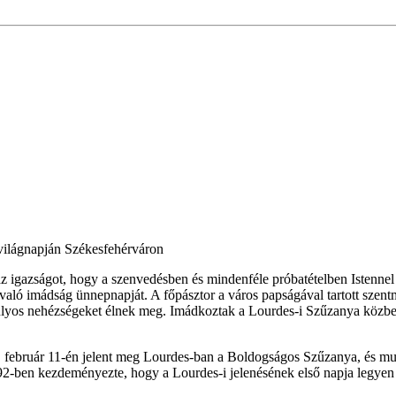
ilágnapján Székesfehérváron
az igazságot, hogy a szenvedésben és mindenféle próbatételben Istenne
való imádság ünnepnapját. A főpásztor a város papságával tartott szent
yos nehézségeket élnek meg. Imádkoztak a Lourdes-i Szűzanya közbenjár
 február 11-én jelent meg Lourdes-ban a Boldogságos Szűzanya, és mut
992-ben kezdeményezte, hogy a Lourdes-i jelenésének első napja legyen 