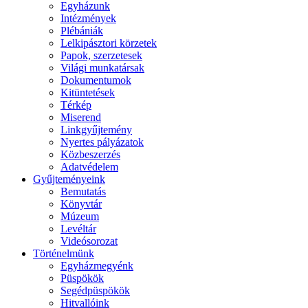
Egyházunk
Intézmények
Plébániák
Lelkipásztori körzetek
Papok, szerzetesek
Világi munkatársak
Dokumentumok
Kitüntetések
Térkép
Miserend
Linkgyűjtemény
Nyertes pályázatok
Közbeszerzés
Adatvédelem
Gyűjteményeink
Bemutatás
Könyvtár
Múzeum
Levéltár
Videósorozat
Történelmünk
Egyházmegyénk
Püspökök
Segédpüspökök
Hitvallóink