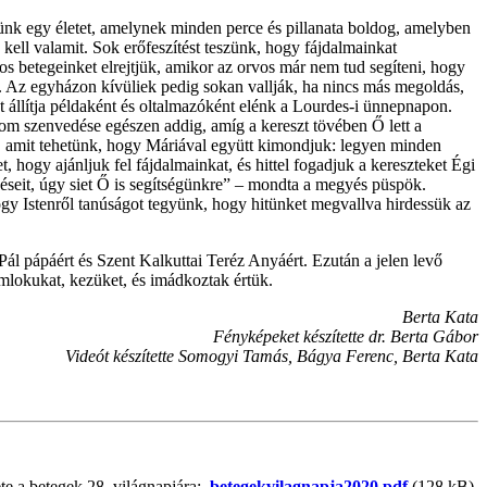
tünk egy életet, amelynek minden perce és pillanata boldog, amelyben
kell valamit. Sok erőfeszítést teszünk, hogy fájdalmainkat
lyos betegeinket elrejtjük, amikor az orvos már nem tud segíteni, hogy
ól. Az egyházon kívüliek pedig sokan vallják, ha nincs más megoldás,
t állítja példaként és oltalmazóként elénk a Lourdes-i ünnepnapon.
lom szenvedése egészen addig, amíg a kereszt tövében Ő lett a
b, amit tehetünk, hogy Máriával együtt kimondjuk: legyen minden
, hogy ajánljuk fel fájdalmainkat, és hittel fogadjuk a kereszteket Égi
seit, úgy siet Ő is segítségünkre” – mondta a megyés püspök.
y Istenről tanúságot tegyünk, hogy hitünket megvallva hirdessük az
Pál pápáért és Szent Kalkuttai Teréz Anyáért. Ezután a jelen levő
omlokukat, kezüket, és imádkoztak értük.
Berta Kata
Fényképeket készítette dr. Berta Gábor
Videót készítette Somogyi Tamás, Bágya Ferenc, Berta Kata
te a betegek 28. világnapjára:
betegekvilagnapja2020.pdf
(128 kB)