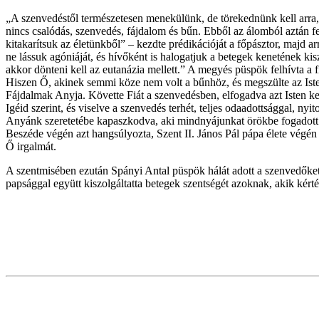
„A szenvedéstől természetesen menekülünk, de törekednünk kell arra, 
nincs csalódás, szenvedés, fájdalom és bűn. Ebből az álomból aztán fe
kitakarítsuk az életünkből” – kezdte prédikációját a főpásztor, majd ar
ne lássuk agóniáját, és hívőként is halogatjuk a betegek kenetének ki
akkor dönteni kell az eutanázia mellett.” A megyés püspök felhívta a 
Hiszen Ő, akinek semmi köze nem volt a bűnhöz, és megszülte az Isten
Fájdalmak Anyja. Követte Fiát a szenvedésben, elfogadva azt Isten k
Igéid szerint, és viselve a szenvedés terhét, teljes odaadottsággal, n
Anyánk szeretetébe kapaszkodva, aki mindnyájunkat örökbe fogadott. 
Beszéde végén azt hangsúlyozta, Szent II. János Pál pápa élete vég
Ő irgalmát.
A szentmisében ezután Spányi Antal püspök hálát adott a szenvedőket i
papsággal együtt kiszolgáltatta betegek szentségét azoknak, akik kért