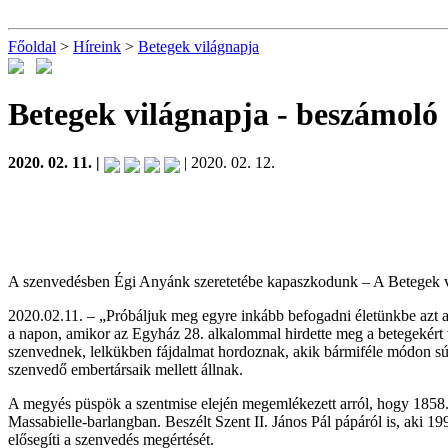
Főoldal
>
Híreink
>
Betegek világnapja
Betegek világnapja
- beszámoló
2020. 02. 11. |
| 2020. 02. 12.
A szenvedésben Égi Anyánk szeretetébe kapaszkodunk – A Betegek v
2020.02.11. – „Próbáljuk meg egyre inkább befogadni életünkbe azt 
a napon, amikor az Egyház 28. alkalommal hirdette meg a betegekért 
szenvednek, lelkükben fájdalmat hordoznak, akik bármiféle módon súl
szenvedő embertársaik mellett állnak.
A megyés püspök a szentmise elején megemlékezett arról, hogy 1858.
Massabielle-barlangban. Beszélt Szent II. János Pál pápáról is, aki 1
elősegíti a szenvedés megértését.