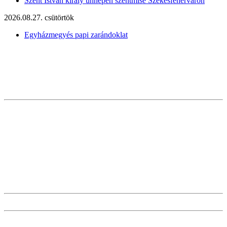
Szent István király ünnepén szentmise Székesfehérváron
2026.08.27. csütörtök
Egyházmegyés papi zarándoklat