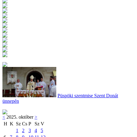
Püspöki szentmise Szent Donát
ünnepén
<
2025. október
>
H
K
Sz
Cs
P
Sz
V
1
2
3
4
5