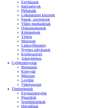
Egyházunk
Intézmények
Plébániák
Lelkipásztori körzetek
Papok, szerzetesek
Világi munkatársak
Dokumentumok
Kitüntetések
Térkép
Miserend
Linkgyűjtemény
Nyertes pályázatok
Közbeszerzés
Adatvédelem
Gyűjteményeink
Bemutatás
Könyvtár
Múzeum
Levéltár
Videósorozat
Történelmünk
Egyházmegyénk
Püspökök
Segédpüspökök
Hitvallóink