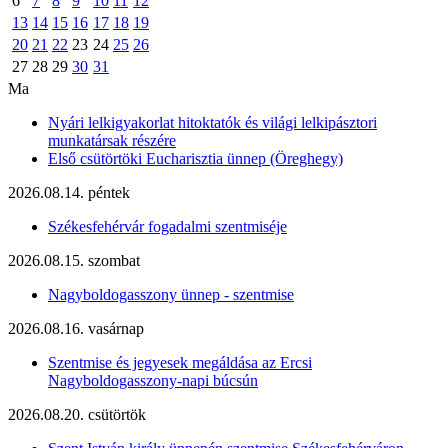
6
7
8
9
10
11
12
13
14
15
16
17
18
19
20
21
22
23
24
25
26
27
28
29
30
31
Ma
Nyári lelkigyakorlat hitoktatók és világi lelkipásztori
munkatársak részére
Első csütörtöki Eucharisztia ünnep (Öreghegy)
2026.08.14. péntek
Székesfehérvár fogadalmi szentmiséje
2026.08.15. szombat
Nagyboldogasszony ünnep - szentmise
2026.08.16. vasárnap
Szentmise és jegyesek megáldása az Ercsi
Nagyboldogasszony-napi búcsún
2026.08.20. csütörtök