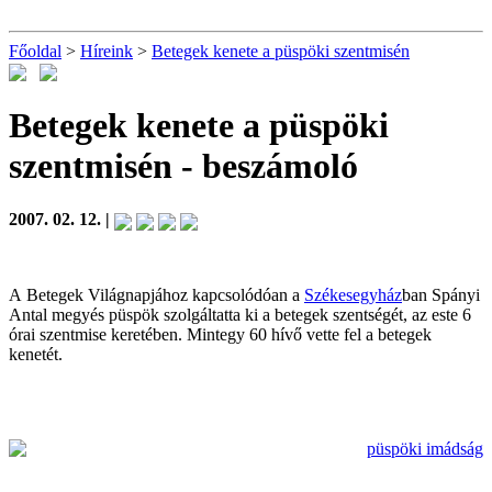
Főoldal
>
Híreink
>
Betegek kenete a püspöki szentmisén
Betegek kenete a püspöki
szentmisén
- beszámoló
2007. 02. 12. |
A Betegek Világnapjához kapcsolódóan a
Székesegyház
ban Spányi
Antal megyés püspök szolgáltatta ki a betegek szentségét, az este 6
órai szentmise keretében. Mintegy 60 hívő vette fel a betegek
kenetét.