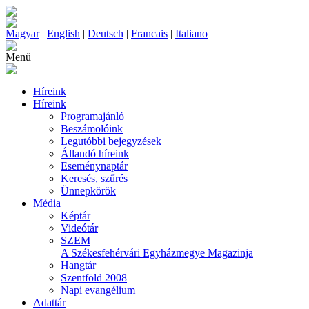
Magyar
|
English
|
Deutsch
|
Francais
|
Italiano
Menü
Híreink
Híreink
Programajánló
Beszámolóink
Legutóbbi bejegyzések
Állandó híreink
Eseménynaptár
Keresés, szűrés
Ünnepkörök
Média
Képtár
Videótár
SZEM
A Székesfehérvári Egyházmegye Magazinja
Hangtár
Szentföld 2008
Napi evangélium
Adattár