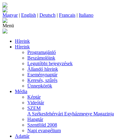
Magyar
|
English
|
Deutsch
|
Francais
|
Italiano
Menü
Híreink
Híreink
Programajánló
Beszámolóink
Legutóbbi bejegyzések
Állandó híreink
Eseménynaptár
Keresés, szűrés
Ünnepkörök
Média
Képtár
Videótár
SZEM
A Székesfehérvári Egyházmegye Magazinja
Hangtár
Szentföld 2008
Napi evangélium
Adattár