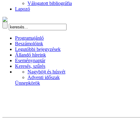
Válogatott bibliográfia
Lapozó
Programajánló
Beszámolóink
Legutóbbi bejegyzések
Állandó híreink
Eseménynaptár
Keresés, szűrés
Nagyböjt és húsvét
Adventi időszak
Ünnepkörök