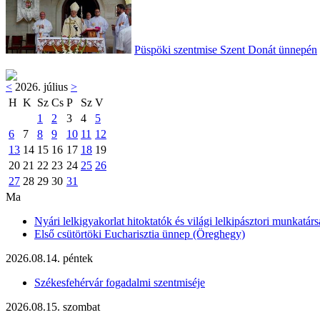
Püspöki szentmise Szent Donát ünnepén
<
2026. július
>
H
K
Sz
Cs
P
Sz
V
1
2
3
4
5
6
7
8
9
10
11
12
13
14
15
16
17
18
19
20
21
22
23
24
25
26
27
28
29
30
31
Ma
Nyári lelkigyakorlat hitoktatók és világi lelkipásztori munkatárs
Első csütörtöki Eucharisztia ünnep (Öreghegy)
2026.08.14. péntek
Székesfehérvár fogadalmi szentmiséje
2026.08.15. szombat