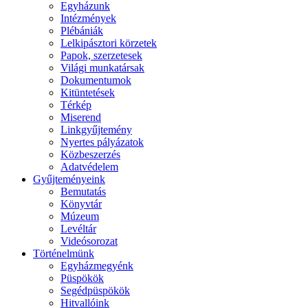
Egyházunk
Intézmények
Plébániák
Lelkipásztori körzetek
Papok, szerzetesek
Világi munkatársak
Dokumentumok
Kitüntetések
Térkép
Miserend
Linkgyűjtemény
Nyertes pályázatok
Közbeszerzés
Adatvédelem
Gyűjteményeink
Bemutatás
Könyvtár
Múzeum
Levéltár
Videósorozat
Történelmünk
Egyházmegyénk
Püspökök
Segédpüspökök
Hitvallóink