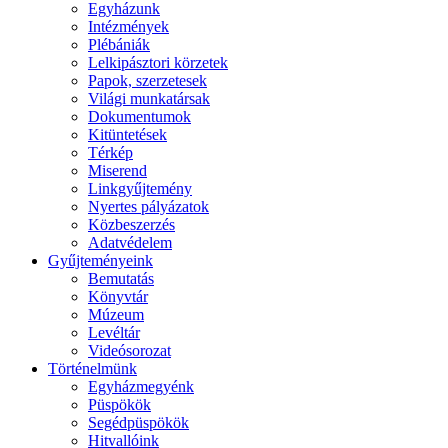
Egyházunk
Intézmények
Plébániák
Lelkipásztori körzetek
Papok, szerzetesek
Világi munkatársak
Dokumentumok
Kitüntetések
Térkép
Miserend
Linkgyűjtemény
Nyertes pályázatok
Közbeszerzés
Adatvédelem
Gyűjteményeink
Bemutatás
Könyvtár
Múzeum
Levéltár
Videósorozat
Történelmünk
Egyházmegyénk
Püspökök
Segédpüspökök
Hitvallóink