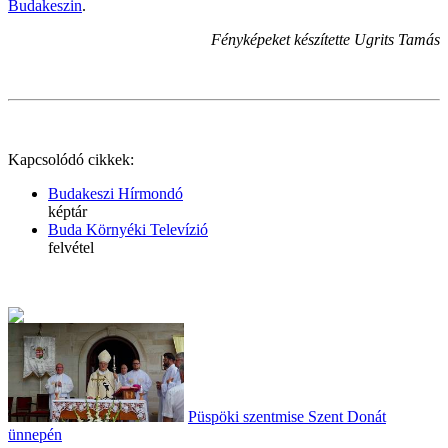
Budakeszin
.
Fényképeket készítette Ugrits Tamás
Kapcsolódó cikkek:
Budakeszi Hírmondó
képtár
Buda Környéki Televízió
felvétel
Püspöki szentmise Szent Donát
ünnepén