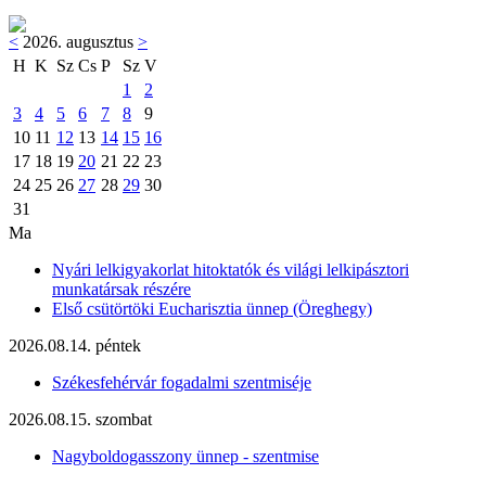
<
2026. augusztus
>
H
K
Sz
Cs
P
Sz
V
1
2
3
4
5
6
7
8
9
10
11
12
13
14
15
16
17
18
19
20
21
22
23
24
25
26
27
28
29
30
31
Ma
Nyári lelkigyakorlat hitoktatók és világi lelkipásztori
munkatársak részére
Első csütörtöki Eucharisztia ünnep (Öreghegy)
2026.08.14. péntek
Székesfehérvár fogadalmi szentmiséje
2026.08.15. szombat
Nagyboldogasszony ünnep - szentmise