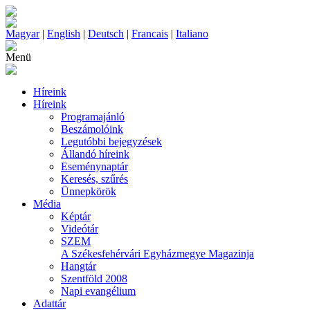
Magyar
|
English
|
Deutsch
|
Francais
|
Italiano
Menü
Híreink
Híreink
Programajánló
Beszámolóink
Legutóbbi bejegyzések
Állandó híreink
Eseménynaptár
Keresés, szűrés
Ünnepkörök
Média
Képtár
Videótár
SZEM
A Székesfehérvári Egyházmegye Magazinja
Hangtár
Szentföld 2008
Napi evangélium
Adattár