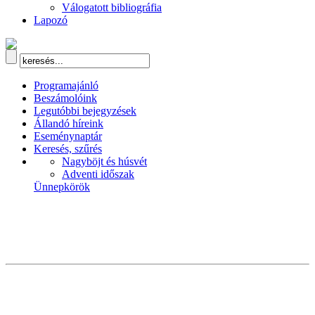
Válogatott bibliográfia
Lapozó
Programajánló
Beszámolóink
Legutóbbi bejegyzések
Állandó híreink
Eseménynaptár
Keresés, szűrés
Nagyböjt és húsvét
Adventi időszak
Ünnepkörök