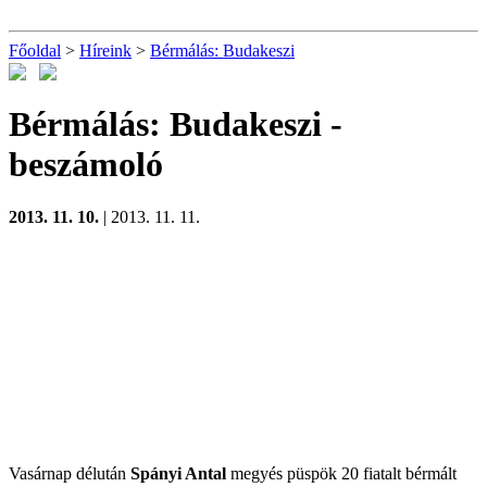
Főoldal
>
Híreink
>
Bérmálás: Budakeszi
Bérmálás: Budakeszi
-
beszámoló
2013. 11. 10.
| 2013. 11. 11.
Vasárnap délután
Spányi Antal
megyés püspök 20 fiatalt bérmált