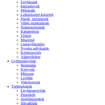
Egyházunk
Intézmények
Plébániák
Lelkipásztori körzetek
Papok, szerzetesek
Világi munkatársak
Dokumentumok
Kitüntetések
Térkép
Miserend
Linkgyűjtemény
Nyertes pályázatok
Közbeszerzés
Adatvédelem
Gyűjteményeink
Bemutatás
Könyvtár
Múzeum
Levéltár
Videósorozat
Történelmünk
Egyházmegyénk
Püspökök
Segédpüspökök
Hitvallóink