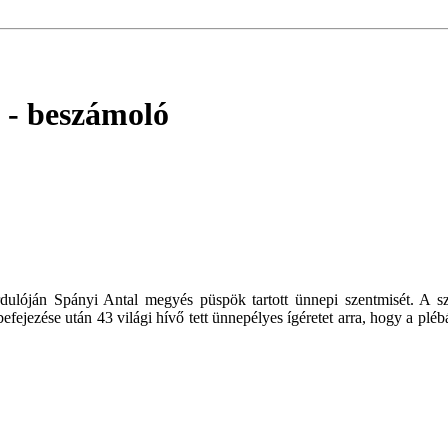
- beszámoló
ulóján Spányi Antal megyés püspök tartott ünnepi szentmisét. A szen
ejezése után 43 világi hívő tett ünnepélyes ígéretet arra, hogy a pléb