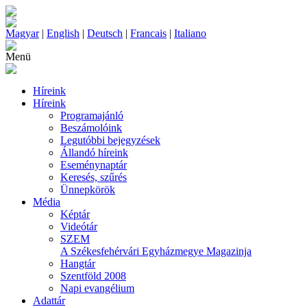
Magyar
|
English
|
Deutsch
|
Francais
|
Italiano
Menü
Híreink
Híreink
Programajánló
Beszámolóink
Legutóbbi bejegyzések
Állandó híreink
Eseménynaptár
Keresés, szűrés
Ünnepkörök
Média
Képtár
Videótár
SZEM
A Székesfehérvári Egyházmegye Magazinja
Hangtár
Szentföld 2008
Napi evangélium
Adattár