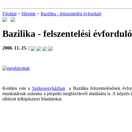
Főoldal
>
Híreink
>
Bazilika - felszentelési évforduló
Bazilika - felszentelési évforduló
2008. 11. 25. |
Kedden este a
Székesegyházban
a Bazilika felszentelésének évford
munkatársak számára a püspöki megbízólevél átadására is. A képzés bef
rábízott lelkipásztori feladatokat.