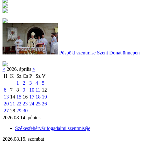
Püspöki szentmise Szent Donát ünnepén
<
2026. április
>
H
K
Sz
Cs
P
Sz
V
1
2
3
4
5
6
7
8
9
10
11
12
13
14
15
16
17
18
19
20
21
22
23
24
25
26
27
28
29
30
2026.08.14. péntek
Székesfehérvár fogadalmi szentmiséje
2026.08.15. szombat