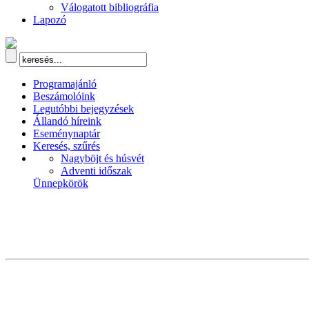
Válogatott bibliográfia
Lapozó
Programajánló
Beszámolóink
Legutóbbi bejegyzések
Állandó híreink
Eseménynaptár
Keresés, szűrés
Nagyböjt és húsvét
Adventi időszak
Ünnepkörök