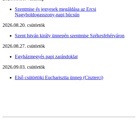
Szentmise és jegyesek megáldása az Ercsi
Nagyboldogasszony-napi búcsún
2026.08.20. csütörtök
Szent István király ünnepén szentmise Székesfehérváron
2026.08.27. csütörtök
Egyházmegyés papi zarándoklat
2026.09.03. csütörtök
Első csütörtöki Eucharisztia ünnep (Ciszterci)