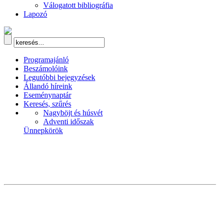
Válogatott bibliográfia
Lapozó
Programajánló
Beszámolóink
Legutóbbi bejegyzések
Állandó híreink
Eseménynaptár
Keresés, szűrés
Nagyböjt és húsvét
Adventi időszak
Ünnepkörök