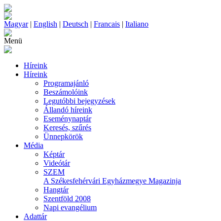
Magyar
|
English
|
Deutsch
|
Francais
|
Italiano
Menü
Híreink
Híreink
Programajánló
Beszámolóink
Legutóbbi bejegyzések
Állandó híreink
Eseménynaptár
Keresés, szűrés
Ünnepkörök
Média
Képtár
Videótár
SZEM
A Székesfehérvári Egyházmegye Magazinja
Hangtár
Szentföld 2008
Napi evangélium
Adattár