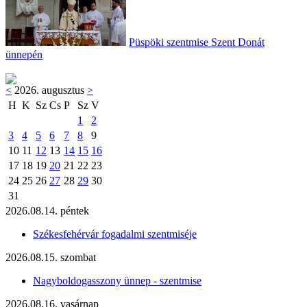
Püspöki szentmise Szent Donát
ünnepén
<
2026. augusztus
>
H
K
Sz
Cs
P
Sz
V
1
2
3
4
5
6
7
8
9
10
11
12
13
14
15
16
17
18
19
20
21
22
23
24
25
26
27
28
29
30
31
2026.08.14. péntek
Székesfehérvár fogadalmi szentmiséje
2026.08.15. szombat
Nagyboldogasszony ünnep - szentmise
2026.08.16. vasárnap