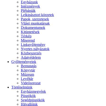
Egyházunk
Intézmények
Plébániák
Lelkipásztori körzetek
Papok, szerzetesek
Világi munkatársak
Dokumentumok
Kitüntetések
Térkép
Miserend
Linkgyűjtemény
Nyertes pályázatok
Közbeszerzés
Adatvédelem
Gyűjteményeink
Bemutatás
Könyvtár
Múzeum
Levéltár
Videósorozat
Történelmünk
Egyházmegyénk
Püspökök
Segédpüspökök
Hitvallóink