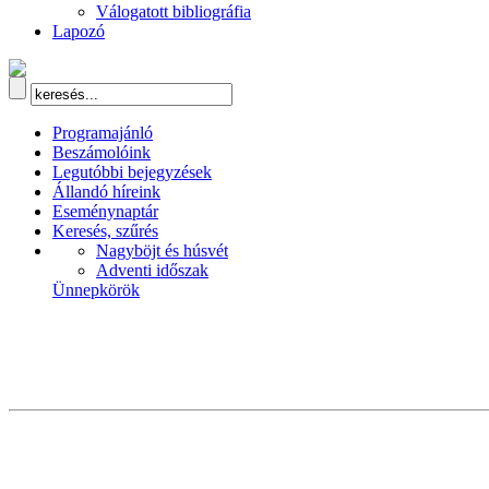
Válogatott bibliográfia
Lapozó
Programajánló
Beszámolóink
Legutóbbi bejegyzések
Állandó híreink
Eseménynaptár
Keresés, szűrés
Nagyböjt és húsvét
Adventi időszak
Ünnepkörök