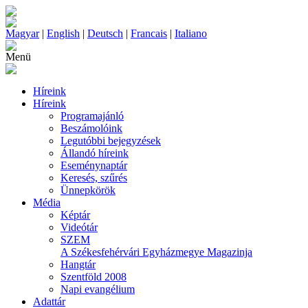
Magyar
|
English
|
Deutsch
|
Francais
|
Italiano
Menü
Híreink
Híreink
Programajánló
Beszámolóink
Legutóbbi bejegyzések
Állandó híreink
Eseménynaptár
Keresés, szűrés
Ünnepkörök
Média
Képtár
Videótár
SZEM
A Székesfehérvári Egyházmegye Magazinja
Hangtár
Szentföld 2008
Napi evangélium
Adattár