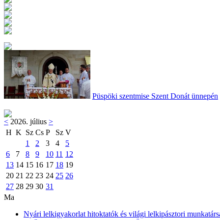
Püspöki szentmise Szent Donát ünnepén
<
2026. július
>
H
K
Sz
Cs
P
Sz
V
1
2
3
4
5
6
7
8
9
10
11
12
13
14
15
16
17
18
19
20
21
22
23
24
25
26
27
28
29
30
31
Ma
Nyári lelkigyakorlat hitoktatók és világi lelkipásztori munkatárs