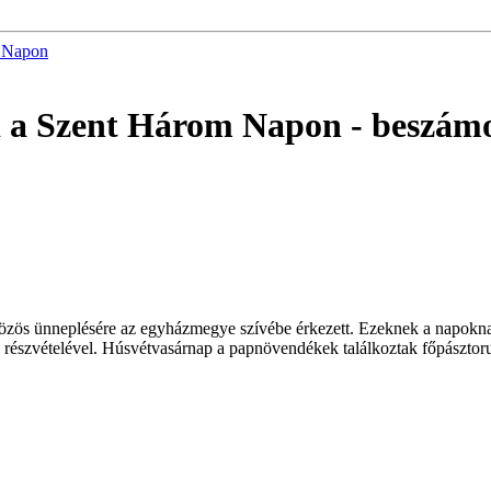
 Napon
 a Szent Három Napon
- beszám
ös ünneplésére az egyházmegye szívébe érkezett. Ezeknek a napoknak
részvételével. Húsvétvasárnap a papnövendékek találkoztak főpásztoruk