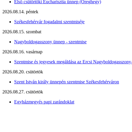
Első csütörtöki Eucharisztia ünnep (Öreghegy)
2026.08.14. péntek
Székesfehérvár fogadalmi szentmiséje
2026.08.15. szombat
Nagyboldogasszony ünnep - szentmise
2026.08.16. vasárnap
Szentmise és jegyesek megáldása az Ercsi Nagyboldogasszony
2026.08.20. csütörtök
Szent István király ünnepén szentmise Székesfehérváron
2026.08.27. csütörtök
Egyházmegyés papi zarándoklat