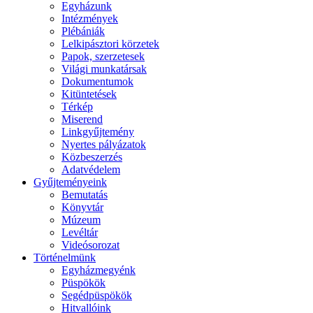
Egyházunk
Intézmények
Plébániák
Lelkipásztori körzetek
Papok, szerzetesek
Világi munkatársak
Dokumentumok
Kitüntetések
Térkép
Miserend
Linkgyűjtemény
Nyertes pályázatok
Közbeszerzés
Adatvédelem
Gyűjteményeink
Bemutatás
Könyvtár
Múzeum
Levéltár
Videósorozat
Történelmünk
Egyházmegyénk
Püspökök
Segédpüspökök
Hitvallóink