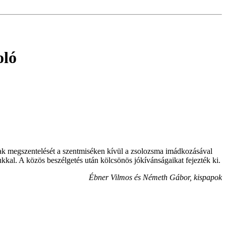
oló
 megszentelését a szentmiséken kívül a zsolozsma imádkozásával
kal. A közös beszélgetés után kölcsönös jókívánságaikat fejezték ki.
Ébner Vilmos és Németh Gábor, kispapok