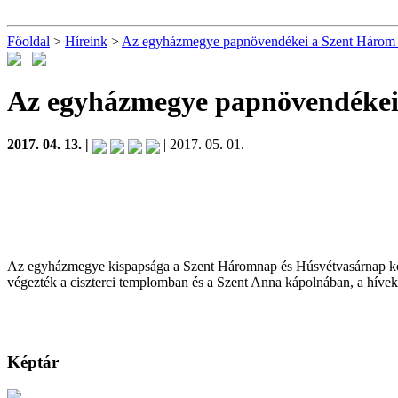
Főoldal
>
Híreink
>
Az egyházmegye papnövendékei a Szent Három
Az egyházmegye papnövendékei
2017. 04. 13. |
| 2017. 05. 01.
Az egyházmegye kispapsága a Szent Háromnap és Húsvétvasárnap köz
végezték a ciszterci templomban és a Szent Anna kápolnában, a hívek 
Képtár