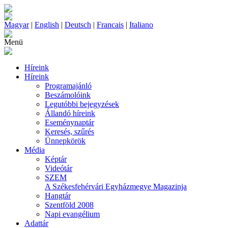
Magyar
|
English
|
Deutsch
|
Francais
|
Italiano
Menü
Híreink
Híreink
Programajánló
Beszámolóink
Legutóbbi bejegyzések
Állandó híreink
Eseménynaptár
Keresés, szűrés
Ünnepkörök
Média
Képtár
Videótár
SZEM
A Székesfehérvári Egyházmegye Magazinja
Hangtár
Szentföld 2008
Napi evangélium
Adattár