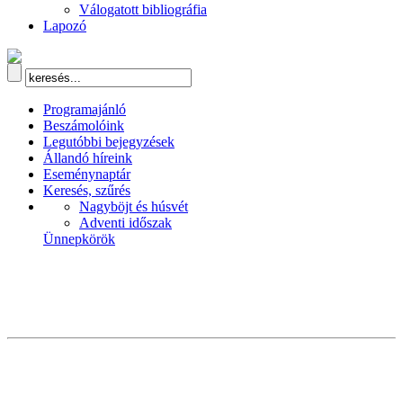
Válogatott bibliográfia
Lapozó
Programajánló
Beszámolóink
Legutóbbi bejegyzések
Állandó híreink
Eseménynaptár
Keresés, szűrés
Nagyböjt és húsvét
Adventi időszak
Ünnepkörök