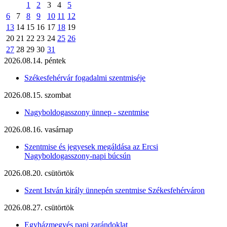
1
2
3
4
5
6
7
8
9
10
11
12
13
14
15
16
17
18
19
20
21
22
23
24
25
26
27
28
29
30
31
2026.08.14. péntek
Székesfehérvár fogadalmi szentmiséje
2026.08.15. szombat
Nagyboldogasszony ünnep - szentmise
2026.08.16. vasárnap
Szentmise és jegyesek megáldása az Ercsi
Nagyboldogasszony-napi búcsún
2026.08.20. csütörtök
Szent István király ünnepén szentmise Székesfehérváron
2026.08.27. csütörtök
Egyházmegyés papi zarándoklat