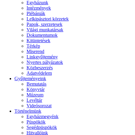
Egyházunk
Intézmények
Plébániák
Lelkipásztori körzetek
Papok, szerzetesek
Világi munkatársak
Dokumentumok
Kitüntetések
Térkép
Miserend
Linkgyűjtemény
Nyertes pályázatok
Közbeszerzés
Adatvédelem
Gyűjteményeink
Bemutatás
Könyvtár
Múzeum
Levéltár
Videósorozat
Történelmünk
Egyházmegyénk
Püspökök
Segédpüspökök
Hitvallóink