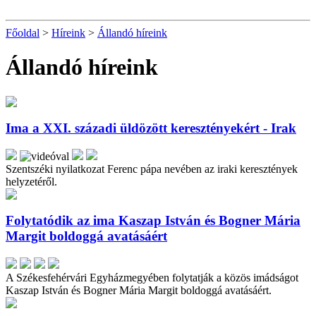
Főoldal
>
Híreink
>
Állandó híreink
Állandó híreink
Ima a XXI. századi üldözött keresztényekért - Irak
Szentszéki nyilatkozat Ferenc pápa nevében az iraki keresztények
helyzetéről.
Folytatódik az ima Kaszap István és Bogner Mária
Margit boldoggá avatásáért
A Székesfehérvári Egyházmegyében folytatják a közös imádságot
Kaszap István és Bogner Mária Margit boldoggá avatásáért.