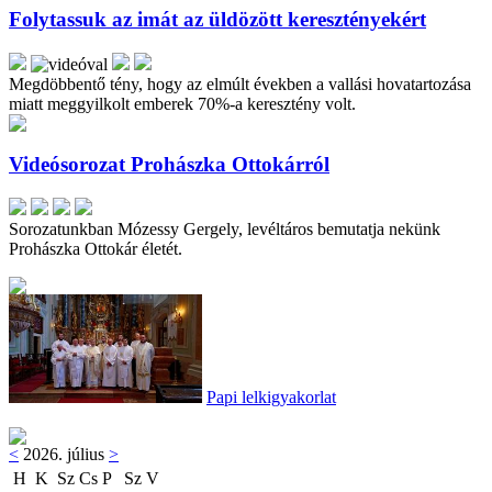
Folytassuk az imát az üldözött keresztényekért
Megdöbbentő tény, hogy az elmúlt években a vallási hovatartozása
miatt meggyilkolt emberek 70%-a keresztény volt.
Videósorozat Prohászka Ottokárról
Sorozatunkban Mózessy Gergely, levéltáros bemutatja nekünk
Prohászka Ottokár életét.
Papi lelkigyakorlat
<
2026. július
>
H
K
Sz
Cs
P
Sz
V