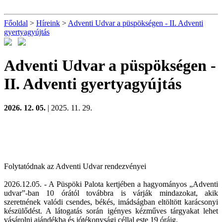
Főoldal
>
Híreink
>
Adventi Udvar a püspökségen - II. Adventi
gyertyagyújtás
Adventi Udvar a püspökségen -
II. Adventi gyertyagyújtás
2026. 12. 05.
| 2025. 11. 29.
Folytatódnak az Adventi Udvar rendezvényei
2026.12.05. - A Püspöki Palota kertjében a hagyományos „Adventi
udvar”-ban 10 órától továbbra is várják mindazokat, akik
szeretnének valódi csendes, békés, imádságban eltöltött karácsonyi
készülődést. A látogatás során igényes kézműves tárgyakat lehet
vásárolni ajándékba és jótékonysági
céllal este 19 óráig.