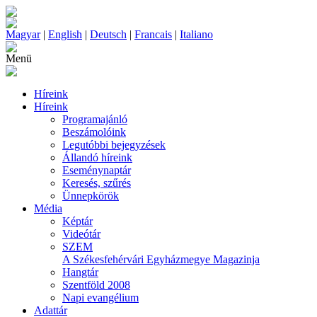
Magyar
|
English
|
Deutsch
|
Francais
|
Italiano
Menü
Híreink
Híreink
Programajánló
Beszámolóink
Legutóbbi bejegyzések
Állandó híreink
Eseménynaptár
Keresés, szűrés
Ünnepkörök
Média
Képtár
Videótár
SZEM
A Székesfehérvári Egyházmegye Magazinja
Hangtár
Szentföld 2008
Napi evangélium
Adattár