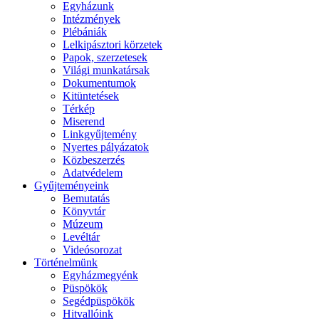
Egyházunk
Intézmények
Plébániák
Lelkipásztori körzetek
Papok, szerzetesek
Világi munkatársak
Dokumentumok
Kitüntetések
Térkép
Miserend
Linkgyűjtemény
Nyertes pályázatok
Közbeszerzés
Adatvédelem
Gyűjteményeink
Bemutatás
Könyvtár
Múzeum
Levéltár
Videósorozat
Történelmünk
Egyházmegyénk
Püspökök
Segédpüspökök
Hitvallóink