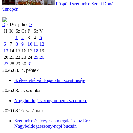
Püspöki szentmise Szent Donát
ünnepén
<
2026. július
>
H
K
Sz
Cs
P
Sz
V
1
2
3
4
5
6
7
8
9
10
11
12
13
14
15
16
17
18
19
20
21
22
23
24
25
26
27
28
29
30
31
2026.08.14. péntek
Székesfehérvár fogadalmi szentmiséje
2026.08.15. szombat
Nagyboldogasszony ünnep - szentmise
2026.08.16. vasárnap
Szentmise és jegyesek megáldása az Ercsi
Nagyboldogasszony-napi búcsún