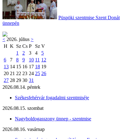
Püspöki szentmise Szent Donát
ünnepén
<
2026. július
>
H
K
Sz
Cs
P
Sz
V
1
2
3
4
5
6
7
8
9
10
11
12
13
14
15
16
17
18
19
20
21
22
23
24
25
26
27
28
29
30
31
2026.08.14. péntek
Székesfehérvár fogadalmi szentmiséje
2026.08.15. szombat
Nagyboldogasszony ünnep - szentmise
2026.08.16. vasárnap