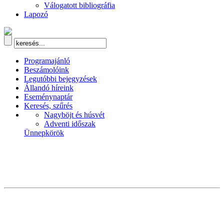
Válogatott bibliográfia
Lapozó
Programajánló
Beszámolóink
Legutóbbi bejegyzések
Állandó híreink
Eseménynaptár
Keresés, szűrés
Nagyböjt és húsvét
Adventi időszak
Ünnepkörök