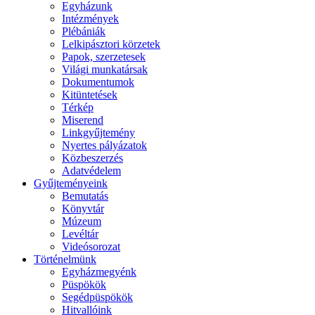
Egyházunk
Intézmények
Plébániák
Lelkipásztori körzetek
Papok, szerzetesek
Világi munkatársak
Dokumentumok
Kitüntetések
Térkép
Miserend
Linkgyűjtemény
Nyertes pályázatok
Közbeszerzés
Adatvédelem
Gyűjteményeink
Bemutatás
Könyvtár
Múzeum
Levéltár
Videósorozat
Történelmünk
Egyházmegyénk
Püspökök
Segédpüspökök
Hitvallóink