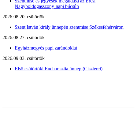
Szentmise és jegyesek megáldása az Ercsi
Nagyboldogasszony-napi búcsún
2026.08.20. csütörtök
Szent István király ünnepén szentmise Székesfehérváron
2026.08.27. csütörtök
Egyházmegyés papi zarándoklat
2026.09.03. csütörtök
Első csütörtöki Eucharisztia ünnep (Ciszterci)