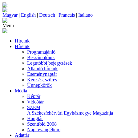
Magyar
|
English
|
Deutsch
|
Francais
|
Italiano
Menü
Híreink
Híreink
Programajánló
Beszámolóink
Legutóbbi bejegyzések
Állandó híreink
Eseménynaptár
Keresés, szűrés
Ünnepkörök
Média
Képtár
Videótár
SZEM
A Székesfehérvári Egyházmegye Magazinja
Hangtár
Szentföld 2008
Napi evangélium
Adattár