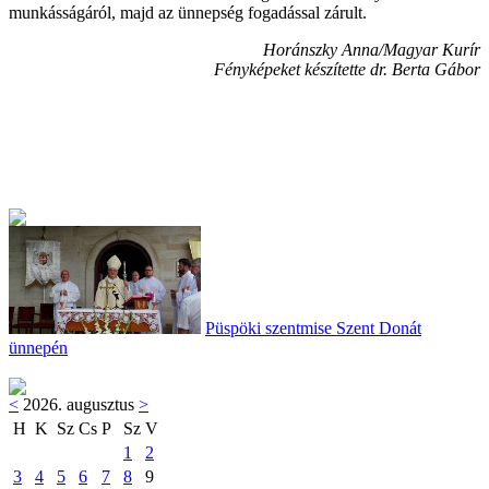
munkásságáról, majd az ünnepség fogadással zárult.
Horánszky Anna/Magyar Kurír
Fényképeket készítette dr. Berta Gábor
Püspöki szentmise Szent Donát
ünnepén
<
2026. augusztus
>
H
K
Sz
Cs
P
Sz
V
1
2
3
4
5
6
7
8
9