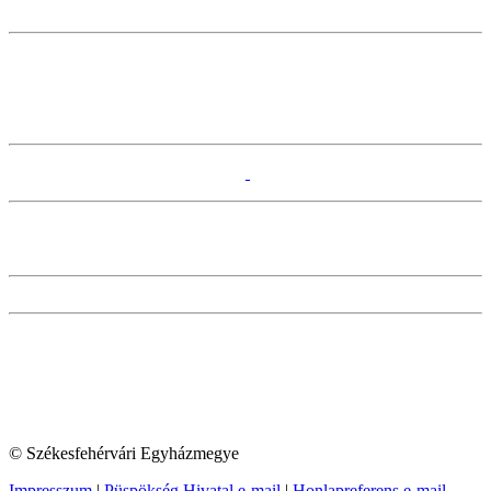
© Székesfehérvári Egyházmegye
Impresszum
|
Püspökség Hivatal e-mail
|
Honlapreferens e-mail