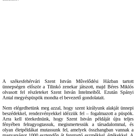
A székesfehérvári Szent István Művelődési Házban tartott
ünnepségen először a Tilinkó zenekar játszott, majd Béres Miklós
olvasott fel részleteket Szent István Intelmeiből. Ezután Spányi
Antal megyéspüspök mondta el bevezető gondolatait.
Nem elégedhetünk meg azzal, hogy szent királyunk alakját ünnepi
beszédekkel, rendezvényekkel idézzük fel – fogalmazott a püspök.
Arra kell törekednünk, hogy Szent István példáját újra teljes
fényében felragyogtassuk, megismertessük a társadalommal, és
olyan életpéldákat mutassunk fel, amelyek összhangban vannak a
magyarságot 1000 esztendőn át fenntartó eszmékkel, értékekkel. A