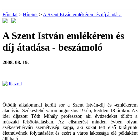
Főoldal
>
Híreink
>
A Szent István emlékérem és díj átadása
A Szent István emlékérem és
díj átadása
- beszámoló
2008. 08. 19.
Ötödik alkalommal került sor a Szent István-díj és -emlékérem
átadására Székesfehérváron augusztus 19-én, kedden 18 órakor. Az
idei díjazott Tóth Mihály professzor, aki évtizedeket töltött a
műszaki felsőoktatásban. Az elismerést minden évben olyan
székesfehérvári személyiség kapja, aki sokat tett első királyunk
életművének folytatásáért és ezért a város lakossága elé példaként
állítható.