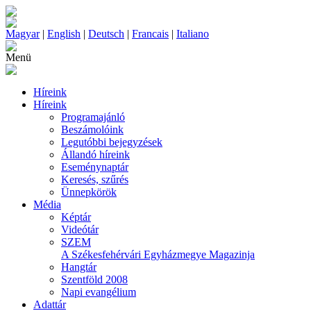
Magyar
|
English
|
Deutsch
|
Francais
|
Italiano
Menü
Híreink
Híreink
Programajánló
Beszámolóink
Legutóbbi bejegyzések
Állandó híreink
Eseménynaptár
Keresés, szűrés
Ünnepkörök
Média
Képtár
Videótár
SZEM
A Székesfehérvári Egyházmegye Magazinja
Hangtár
Szentföld 2008
Napi evangélium
Adattár