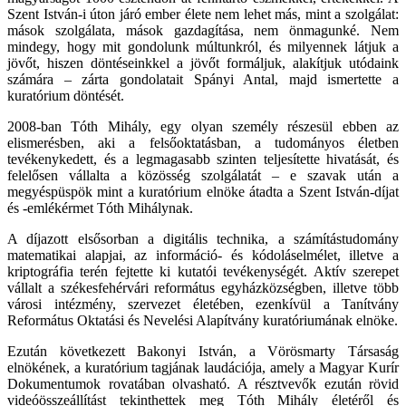
Szent István-i úton járó ember élete nem lehet más, mint a szolgálat:
mások szolgálata, mások gazdagítása, nem önmagunké. Nem
mindegy, hogy mit gondolunk múltunkról, és milyennek látjuk a
jövőt, hiszen döntéseinkkel a jövőt formáljuk, alakítjuk utódaink
számára – zárta gondolatait Spányi Antal, majd ismertette a
kuratórium döntését.
2008-ban Tóth Mihály, egy olyan személy részesül ebben az
elismerésben, aki a felsőoktatásban, a tudományos életben
tevékenykedett, és a legmagasabb szinten teljesítette hivatását, és
felelősen vállalta a közösség szolgálatát – e szavak után a
megyéspüspök mint a kuratórium elnöke átadta a Szent István-díjat
és -emlékérmet Tóth Mihálynak.
A díjazott elsősorban a digitális technika, a számítástudomány
matematikai alapjai, az információ- és kódoláselmélet, illetve a
kriptográfia terén fejtette ki kutatói tevékenységét. Aktív szerepet
vállalt a székesfehérvári református egyházközségben, illetve több
városi intézmény, szervezet életében, ezenkívül a Tanítvány
Református Oktatási és Nevelési Alapítvány kuratóriumának elnöke.
Ezután következett Bakonyi István, a Vörösmarty Társaság
elnökének, a kuratórium tagjának laudációja, amely a Magyar Kurír
Dokumentumok rovatában olvasható. A résztvevők ezután rövid
videóösszeállítást tekinthettek meg Tóth Mihály életéről és