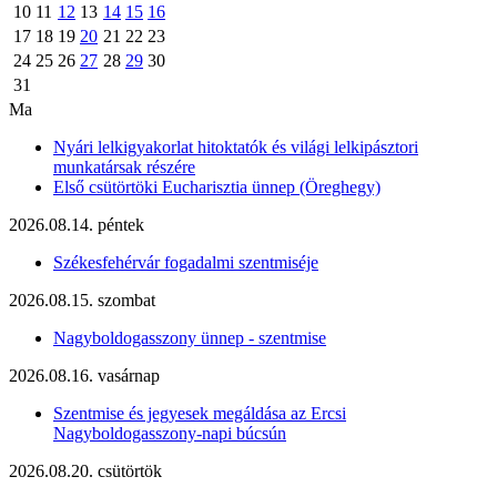
10
11
12
13
14
15
16
17
18
19
20
21
22
23
24
25
26
27
28
29
30
31
Ma
Nyári lelkigyakorlat hitoktatók és világi lelkipásztori
munkatársak részére
Első csütörtöki Eucharisztia ünnep (Öreghegy)
2026.08.14. péntek
Székesfehérvár fogadalmi szentmiséje
2026.08.15. szombat
Nagyboldogasszony ünnep - szentmise
2026.08.16. vasárnap
Szentmise és jegyesek megáldása az Ercsi
Nagyboldogasszony-napi búcsún
2026.08.20. csütörtök