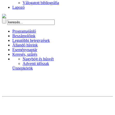
Válogatott bibliográfia
Lapozó
Programajánló
Beszámolóink
Legutóbbi bejegyzések
Állandó híreink
Eseménynaptár
Keresés, szűrés
Nagyböjt és húsvét
Adventi időszak
Ünnepkörök