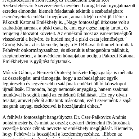
Székesfehérvári Szervezetének nevében Görög István nyugalmazott
ezredes elmondta, kiemelt feladatnak tekintik a szabadságharc
eseményeinek emlékeit megőrizni, annak idején ezért jött létre a
Pákozdi Katonai Emlékhely is. „Nagy fontosságú ütközete volt a
szabadságharcnak a piski csata is, ami egy egész napig tartott, és
rengeteg áldozatot követelt. Az emlékmű most az ismeretlenségből
visszakerül a helyére, és hirdeti majd a piski csata jelentőségét.”
Görög István azt is kiemelte, hogy a HTBK-val örömmel fordultak
Fehérvár önkormányzatához, és sikerült is támogatókra találniuk,
szeptemberben, a honvédelem hónapjában pedig a Pákozdi Katonai
Emlékhelyen is gyűjtést folytatnak.
Móczár Gábor, a Nemzeti Örökség Intézete főigazgatója is méltatta
az összefogást, ami támogatja, hogy a szabadságharc egyik
leghíresebb és legvéresebb csatájának emléket állító kőoszlopot
újraállítsák. Elmondta, hogy nemcsak anyagilag, hanem szakmai
munkával is segítik majd az emlékmű felállítását. „Ez egy olyan
feladat, amivel példát adhatunk másoknak, ezért szeretnénk a saját
magunk anyagi eszközeivel is hozzájárulni ehhez.”
A felhívás fontosságát hangsúlyozta Dr. Cser-Palkovics András
polgármester is, és mint az ország egykori történelmi fővárosának
vezetője közös célnak nevezte az emlékhely megújítását. Kiemelte,
hogy Fehérvár is hozzájárul a kezdeményezéshez. „Ebben az