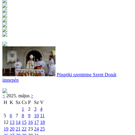
Püspöki szentmise Szent Donát
ünnepén
<
2025. május
>
H
K
Sz
Cs
P
Sz
V
1
2
3
4
5
6
7
8
9
10
11
12
13
14
15
16
17
18
19
20
21
22
23
24
25