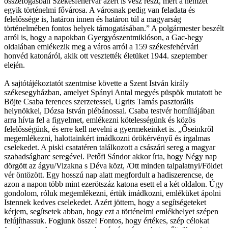
összefogásban Székesfehérvár azért is vesz részt, mert a nemzet
egyik történelmi fővárosa. A városnak pedig van feladata és
felelőssége is, határon innen és határon túl a magyarság
történelmében fontos helyek támogatásában.” A polgármester beszélt
arról is, hogy a napokban Gyergyószentmiklóson, a Gac-hegy
oldalában emlékezik meg a város arról a 159 székesfehérvári
honvéd katonáról, akik ott vesztették életüket 1944. szeptember
elején.
A sajtótájékoztatót szentmise követte a Szent István király
székesegyházban, amelyet Spányi Antal megyés püspök mutatott be
Böjte Csaba ferences szerzetessel, Ugrits Tamás pasztorális
helynökkel, Dózsa István plébánossal. Csaba testvér homíliájában
arra hívta fel a figyelmet, emlékezni kötelességünk és közös
felelősségünk, és erre kell nevelni a gyermekeinket is. „Őseinkről
megemlékezni, halottainkért imádkozni örökérvényű és irgalmas
cselekedet. A piski csatatéren találkozott a császári sereg a magyar
szabadságharc seregével. Petőfi Sándor akkor írta, hogy Négy nap
dörgött az ágyu/Vizakna s Déva közt, /Ott minden talpalatnyi/Földet
vér öntözött. Egy hosszú nap alatt megfordult a hadiszerencse, de
azon a napon több mint ezerötszáz katona esett el a két oldalon. Úgy
gondolom, róluk megemlékezni, értük imádkozni, emléküket ápolni
Istennek kedves cselekedet. Azért jöttem, hogy a segítségeteket
kérjem, segítsetek abban, hogy ezt a történelmi emlékhelyet szépen
felújíthassuk. Fogjunk össze! Fontos, hogy értékes, szép célokat