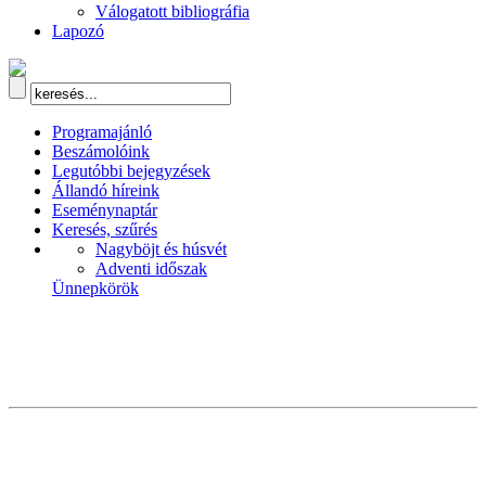
Válogatott bibliográfia
Lapozó
Programajánló
Beszámolóink
Legutóbbi bejegyzések
Állandó híreink
Eseménynaptár
Keresés, szűrés
Nagyböjt és húsvét
Adventi időszak
Ünnepkörök