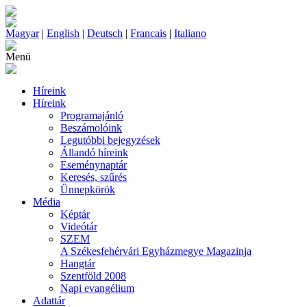
Magyar
|
English
|
Deutsch
|
Francais
|
Italiano
Menü
Híreink
Híreink
Programajánló
Beszámolóink
Legutóbbi bejegyzések
Állandó híreink
Eseménynaptár
Keresés, szűrés
Ünnepkörök
Média
Képtár
Videótár
SZEM
A Székesfehérvári Egyházmegye Magazinja
Hangtár
Szentföld 2008
Napi evangélium
Adattár