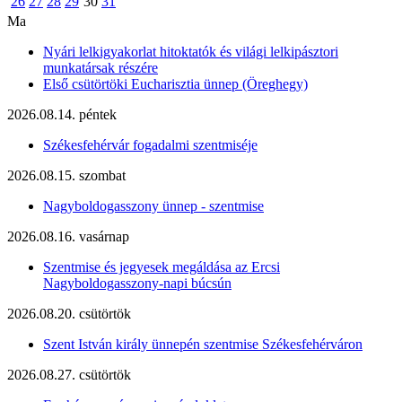
26
27
28
29
30
31
Ma
Nyári lelkigyakorlat hitoktatók és világi lelkipásztori
munkatársak részére
Első csütörtöki Eucharisztia ünnep (Öreghegy)
2026.08.14. péntek
Székesfehérvár fogadalmi szentmiséje
2026.08.15. szombat
Nagyboldogasszony ünnep - szentmise
2026.08.16. vasárnap
Szentmise és jegyesek megáldása az Ercsi
Nagyboldogasszony-napi búcsún
2026.08.20. csütörtök
Szent István király ünnepén szentmise Székesfehérváron
2026.08.27. csütörtök