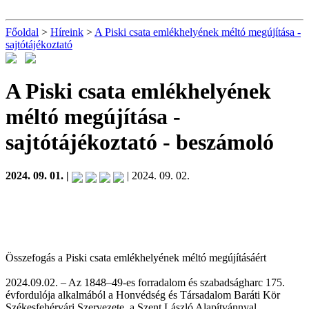
Főoldal
>
Híreink
>
A Piski csata emlékhelyének méltó megújítása -
sajtótájékoztató
A Piski csata emlékhelyének
méltó megújítása -
sajtótájékoztató
- beszámoló
2024. 09. 01. |
| 2024. 09. 02.
Összefogás a Piski csata emlékhelyének méltó megújításáért
2024.09.02. – Az 1848–49-es forradalom és szabadságharc 175.
évfordulója alkalmából a Honvédség és Társadalom Baráti Kör
Székesfehérvári Szervezete, a Szent László Alapítvánnyal