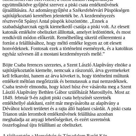
együttműködve gyűjtést szervez a piski csata emlékművének
újraállítására. Az adománygyűjtést a Székesfehérvári Püspökségen
sajtótájékoztató keretében jelentették be. A kezdeményezés
résztvevőit Spányi Antal püspök köszöntötte. „Ennek a
szabadságharcnak egyik kiemelkedő csatája a piski volt. Az elesett
katonák emlékére obeliszket állítottak, amelyet ledöntöttek, és most
rendkívüli módon előkerült. Remélhetőleg sikerül előteremteni a
forrást a felállításához, hogy méltó emléke legyen az ott elesett
honvédeknek. Fontosak ezek a történelmi események, és a katolikus
egyház szívesen áll a mostani kezdeményezés mellé.”
Böjte Csaba ferences szerzetes, a Szent László Alapítvány elnöke a
sajtótájékoztatón kiemelte, nemcsak a rászoruló, árva gyermekeket
kell felkarolni, hanem az árva köveket is, hogy történelmi múltunk
emlékeit méltóan megőrizzük és bemutassuk a mai nemzedéknek.
Csaba testvér elmondta, hogy közel húsz éve vásárolta meg a Szent
László Alapítvány Bethlen Gábor szülőházát Marosillyén. Most az
1849. február 9-én zajlott piski csata helyszínét szeretnék
emlékhellyé alakítani, ezért már megvásárolta az alapítvány a
Dévához közeli területet és a rajta álló hajdani csárdát. A piski csata
Trianon után lerombolt emlékművének felállítása azonban
meghaladja az anyagi lehetőségeiket, és ezért szeretnénk
összefogással újra felállítani az obeliszket.
A tájékoztatón a Honvédség és Társadalom Baráti Kör