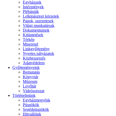
Egyházunk
Intézmények
Plébániák
Lelkipásztori körzetek
Papok, szerzetesek
Világi munkatársak
Dokumentumok
Kitüntetések
Térkép
Miserend
Linkgyűjtemény
Nyertes pályázatok
Közbeszerzés
Adatvédelem
Gyűjteményeink
Bemutatás
Könyvtár
Múzeum
Levéltár
Videósorozat
Történelmünk
Egyházmegyénk
Püspökök
Segédpüspökök
Hitvallóink