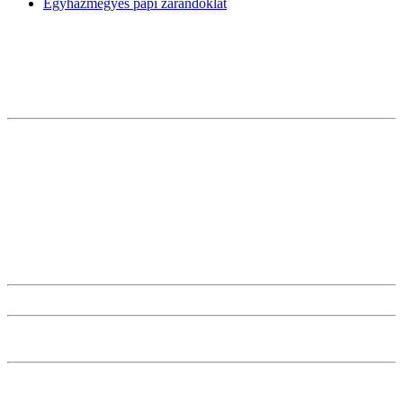
Egyházmegyés papi zarándoklat