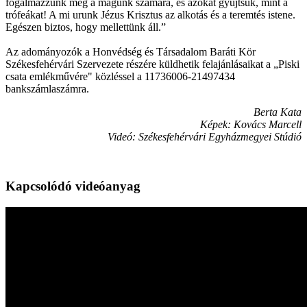
fogalmazzunk meg a magunk számára, és azokat gyűjtsük, mint a
trófeákat! A mi urunk Jézus Krisztus az alkotás és a teremtés istene.
Egészen biztos, hogy mellettünk áll.”
Az adományozók a Honvédség és Társadalom Baráti Kör
Székesfehérvári Szervezete részére küldhetik felajánlásaikat a „Piski
csata emlékművére" közléssel a 11736006-21497434
bankszámlaszámra.
Berta Kata
Képek: Kovács Marcell
Videó: Székesfehérvári Egyházmegyei Stúdió
Kapcsolódó videóanyag