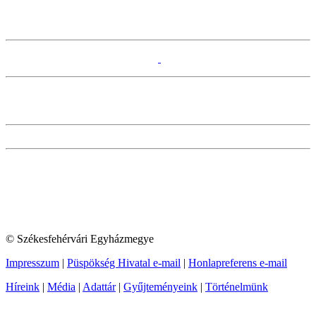
© Székesfehérvári Egyházmegye
Impresszum
|
Püspökség Hivatal e-mail
|
Honlapreferens e-mail
Híreink
|
Média
|
Adattár
|
Gyűjteményeink
|
Történelmünk