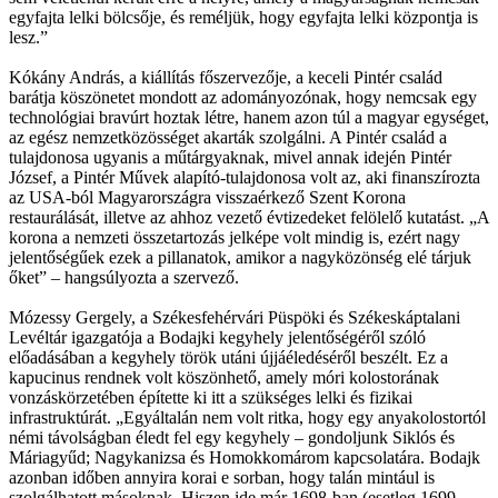
egyfajta lelki bölcsője, és reméljük, hogy egyfajta lelki központja is
lesz.”
Kókány András, a kiállítás főszervezője, a keceli Pintér család
barátja köszönetet mondott az adományozónak, hogy nemcsak egy
technológiai bravúrt hoztak létre, hanem azon túl a magyar egységet,
az egész nemzetközösséget akarták szolgálni. A Pintér család a
tulajdonosa ugyanis a műtárgyaknak, mivel annak idején Pintér
József, a Pintér Művek alapító-tulajdonosa volt az, aki finanszírozta
az USA-ból Magyarországra visszaérkező Szent Korona
restaurálását, illetve az ahhoz vezető évtizedeket felölelő kutatást. „A
korona a nemzeti összetartozás jelképe volt mindig is, ezért nagy
jelentőségűek ezek a pillanatok, amikor a nagyközönség elé tárjuk
őket” – hangsúlyozta a szervező.
Mózessy Gergely, a Székesfehérvári Püspöki és Székeskáptalani
Levéltár igazgatója a Bodajki kegyhely jelentőségéről szóló
előadásában a kegyhely török utáni újjáéledéséről beszélt. Ez a
kapucinus rendnek volt köszönhető, amely móri kolostorának
vonzáskörzetében építette ki itt a szükséges lelki és fizikai
infrastruktúrát. „Egyáltalán nem volt ritka, hogy egy anyakolostortól
némi távolságban éledt fel egy kegyhely – gondoljunk Siklós és
Máriagyűd; Nagykanizsa és Homokkomárom kapcsolatára. Bodajk
azonban időben annyira korai e sorban, hogy talán mintául is
szolgálhatott másoknak. Hiszen ide már 1698-ban (esetleg 1699-