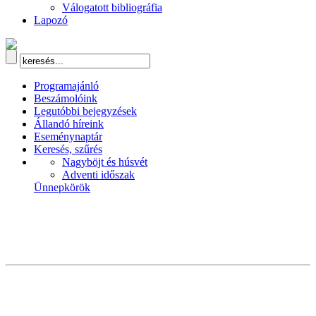
Válogatott bibliográfia
Lapozó
Programajánló
Beszámolóink
Legutóbbi bejegyzések
Állandó híreink
Eseménynaptár
Keresés, szűrés
Nagyböjt és húsvét
Adventi időszak
Ünnepkörök