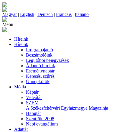
Magyar
|
English
|
Deutsch
|
Francais
|
Italiano
Menü
Híreink
Híreink
Programajánló
Beszámolóink
Legutóbbi bejegyzések
Állandó híreink
Eseménynaptár
Keresés, szűrés
Ünnepkörök
Média
Képtár
Videótár
SZEM
A Székesfehérvári Egyházmegye Magazinja
Hangtár
Szentföld 2008
Napi evangélium
Adattár