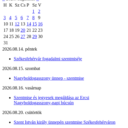
H
K
Sz
Cs
P
Sz
V
1
2
3
4
5
6
7
8
9
10
11
12
13
14
15
16
17
18
19
20
21
22
23
24
25
26
27
28
29
30
31
2026.08.14. péntek
Székesfehérvár fogadalmi szentmiséje
2026.08.15. szombat
Nagyboldogasszony ünnep - szentmise
2026.08.16. vasárnap
Szentmise és jegyesek megáldása az Ercsi
Nagyboldogasszony-napi búcsún
2026.08.20. csütörtök
Szent István király ünnepén szentmise Székesfehérváron