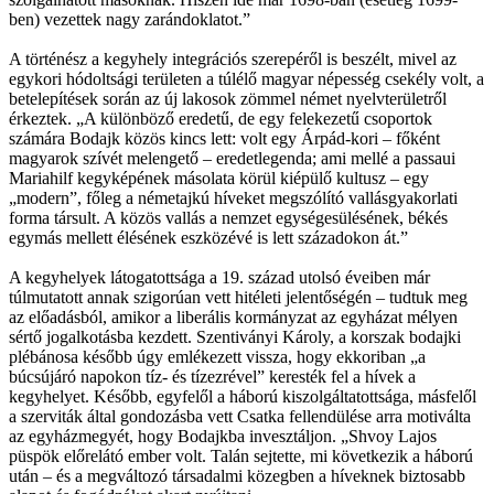
ben) vezettek nagy zarándoklatot.”
A történész a kegyhely integrációs szerepéről is beszélt, mivel az
egykori hódoltsági területen a túlélő magyar népesség csekély volt, a
betelepítések során az új lakosok zömmel német nyelvterületről
érkeztek. „A különböző eredetű, de egy felekezetű csoportok
számára Bodajk közös kincs lett: volt egy Árpád-kori – főként
magyarok szívét melengető – eredetlegenda; ami mellé a passaui
Mariahilf kegyképének másolata körül kiépülő kultusz – egy
„modern”, főleg a németajkú híveket megszólító vallásgyakorlati
forma társult. A közös vallás a nemzet egységesülésének, békés
egymás mellett élésének eszközévé is lett századokon át.”
A kegyhelyek látogatottsága a 19. század utolsó éveiben már
túlmutatott annak szigorúan vett hitéleti jelentőségén – tudtuk meg
az előadásból, amikor a liberális kormányzat az egyházat mélyen
sértő jogalkotásba kezdett. Szentiványi Károly, a korszak bodajki
plébánosa később úgy emlékezett vissza, hogy ekkoriban „a
búcsújáró napokon tíz- és tízezrével” keresték fel a hívek a
kegyhelyet. Később, egyfelől a háború kiszolgáltatottsága, másfelől
a szerviták által gondozásba vett Csatka fellendülése arra motiválta
az egyházmegyét, hogy Bodajkba invesztáljon. „Shvoy Lajos
püspök előrelátó ember volt. Talán sejtette, mi következik a háború
után – és a megváltozó társadalmi közegben a híveknek biztosabb