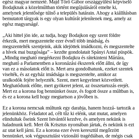
egész magyar nemzeté. Majd Törő Gábor országgyűlési képviselő
Bodajknak a közelmúltban történt megújulásáról emelte ki,
amelynek jelentősége túlnő a település határain. Ahogy a kiállításban
bemutatott tárgyak is egy olyan kultúrát jelenítenek meg, amely az
egész magyarságé.
„Aki hittel jön ide, az tudja, hogy Bodajkon egy szent földre
érkezik, mert megszentelte ezer évnél több imádság, és
megszentelték szentjeink, akik idejöttek imádkozni, és megszentelte
a hívek mai buzgósága” – kezdte gondolatait Spányi Antal püspök.
„Mindig megható megérkezni Bodajkra és rátekinteni Máriára,
megható a Parlamentben a koronázási ékszerek előtt állni, de így
van ez a másolatok előtt is. Mert arra gondolhatunk, ezeket szentek
viselték, és az egyház imádsága is megszentelte, amikor az
uralkodók fejére helyezték. Szent, mert kegyelmet közvetített.
Meghatódunk előtte, mert gyökeret jelent, az összetartozás erejét.
Mert ez a korona fog bennünket össze, és fogott össze a múltban is,
és ez a korona kell hogy megtartson a jövőben is.
Ez a korona nemcsak múltunk egy darabja, hanem hozzá- tartozik a
jelenünkhöz. Feladatot ad, célt tűz ki elénk, utat mutat, amelyen
elindultak őseink Szent Istvántól kezdve, és amelyen nekünk is
haladnunk kell. Mert ők Krisztus nyomában jártak, és nekünk is ezt
az utat kell járni. Ez a korona ezer éven keresztül megőrzött
bennünket, sok végpusztulást vizionáló tragédiában, de mégis csak