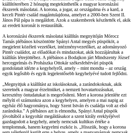
kiállítóterében 2 hónapig megtekinthetők a magyar koronázási
ékszerek másolatai. A korona, a jogar, az országalma és a kard, a
keceli Pintér család magántulajdona, amelyet a 2000-ben Szent II.
János Pál pápa is megáldott. Azok a szakemberek készítették el, akik
az eredeti koronát is restaurálták.
A koronázási ékszerek másolatai kiállítás megnyitóján Mórocz
Tamás plébános köszöntötte Spányi Antal megyés püspököt, a
megjelent közéleti vezetőket, intézményvezetőket, az adományozó
Pintér családot, az előadókat és mindazokat, akik hozzájárultak a
kiállítás létrejöttéhez. A plébános a Bodajkon járt Mindszenty József
hercegprímás és Prohászka Ottokár székesfehérvári püspök
gondolatait idézte a kegyhelyről, amely – mint mondta – az ország
egyik legősibb és egyik legjelentősebb kegyhelyévé tudott fejlődni.
„Megnyitjuk a kiállítást az iskolásoknak, a zarándokoknak, akik
szeretnék a magyar érzelmüket, a nemzeti hovatartozásukat,
keresztény öntudatukat is megerősíteni. Mert a korona jelenléte ezt
mélyíti el számunkra azon a kegyhelyen, amelyen a mai napig az
egyház élő hagyománya, hogy Szent István és családja volt az első
zarándoka.” A plébános azt is elmondta, Spányi Antal püspök
jóvoltából a kegyoltár megáldásakor a szent király ereklyéjével
gazdagodott a kegyhely, amely nemcsak kultikus értéke a
templomnak, hanem kegyelmi eszköz is. „Hisszük, hogy a korona
sem véletlenül került erre a helyre, amely a magyarságnak nemcsak