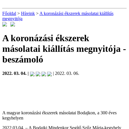
Főoldal
>
Híreink
>
A koronázási ékszerek másolatai kiállítás
megnyitója
A koronázási ékszerek
másolatai kiállítás megnyitója
-
beszámoló
2022. 03. 04. |
| 2022. 03. 06.
A magyar koronázási ékszerek másolatai Bodajkon, a 300 éves
kegyhelyen
2022.03.04. – A Bodajki Mindenkor Segítő Szűz Mária-kegyhely