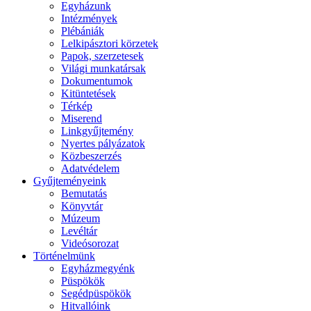
Egyházunk
Intézmények
Plébániák
Lelkipásztori körzetek
Papok, szerzetesek
Világi munkatársak
Dokumentumok
Kitüntetések
Térkép
Miserend
Linkgyűjtemény
Nyertes pályázatok
Közbeszerzés
Adatvédelem
Gyűjteményeink
Bemutatás
Könyvtár
Múzeum
Levéltár
Videósorozat
Történelmünk
Egyházmegyénk
Püspökök
Segédpüspökök
Hitvallóink