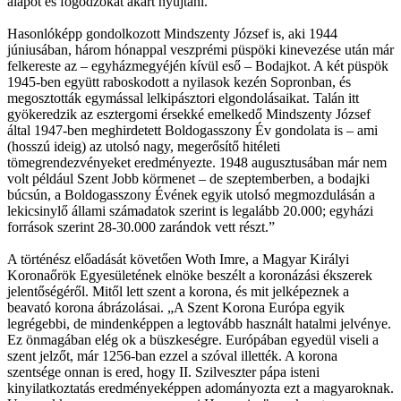
alapot és fogódzókat akart nyújtani.
Hasonlóképp gondolkozott Mindszenty József is, aki 1944
júniusában, három hónappal veszprémi püspöki kinevezése után már
felkereste az – egyházmegyéjén kívül eső – Bodajkot. A két püspök
1945-ben együtt raboskodott a nyilasok kezén Sopronban, és
megosztották egymással lelkipásztori elgondolásaikat. Talán itt
gyökeredzik az esztergomi érsekké emelkedő Mindszenty József
által 1947-ben meghirdetett Boldogasszony Év gondolata is – ami
(hosszú ideig) az utolsó nagy, megerősítő hitéleti
tömegrendezvényeket eredményezte. 1948 augusztusában már nem
volt például Szent Jobb körmenet – de szeptemberben, a bodajki
búcsún, a Boldogasszony Évének egyik utolsó megmozdulásán a
lekicsinylő állami számadatok szerint is legalább 20.000; egyházi
források szerint 28-30.000 zarándok vett részt.”
A történész előadását követően Woth Imre, a Magyar Királyi
Koronaőrök Egyesületének elnöke beszélt a koronázási ékszerek
jelentőségéről. Mitől lett szent a korona, és mit jelképeznek a
beavató korona ábrázolásai. „A Szent Korona Európa egyik
legrégebbi, de mindenképpen a legtovább használt hatalmi jelvénye.
Ez önmagában elég ok a büszkeségre. Európában egyedül viseli a
szent jelzőt, már 1256-ban ezzel a szóval illették. A korona
szentsége onnan is ered, hogy II. Szilveszter pápa isteni
kinyilatkoztatás eredményeképpen adományozta ezt a magyaroknak.