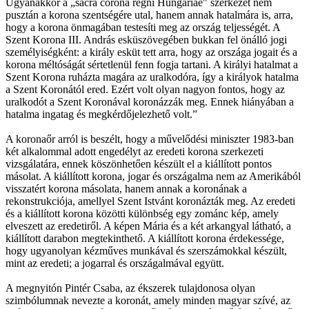
Ugyanakkor a „sacra corona regni Hungariae" szerkezet nem
pusztán a korona szentségére utal, hanem annak hatalmára is, arra,
hogy a korona önmagában testesíti meg az ország teljességét. A
Szent Korona III. András esküszövegében bukkan fel önálló jogi
személyiségként: a király esküt tett arra, hogy az országa jogait és a
korona méltóságát sértetlenül fenn fogja tartani. A királyi hatalmat a
Szent Korona ruházta magára az uralkodóra, így a királyok hatalma
a Szent Koronától ered. Ezért volt olyan nagyon fontos, hogy az
uralkodót a Szent Koronával koronázzák meg. Ennek hiányában a
hatalma ingatag és megkérdőjelezhető volt.”
A koronaőr arról is beszélt, hogy a művelődési miniszter 1983-ban
két alkalommal adott engedélyt az eredeti korona szerkezeti
vizsgálatára, ennek köszönhetően készült el a kiállított pontos
másolat. A kiállított korona, jogar és országalma nem az Amerikából
visszatért korona másolata, hanem annak a koronának a
rekonstrukciója, amellyel Szent Istvánt koronázták meg. Az eredeti
és a kiállított korona közötti különbség egy zománc kép, amely
elveszett az eredetiről. A képen Mária és a két arkangyal látható, a
kiállított darabon megtekinthető. A kiállított korona érdekessége,
hogy ugyanolyan kézműves munkával és szerszámokkal készült,
mint az eredeti; a jogarral és országalmával együtt.
A megnyitón Pintér Csaba, az ékszerek tulajdonosa olyan
szimbólumnak nevezte a koronát, amely minden magyar szívé, az