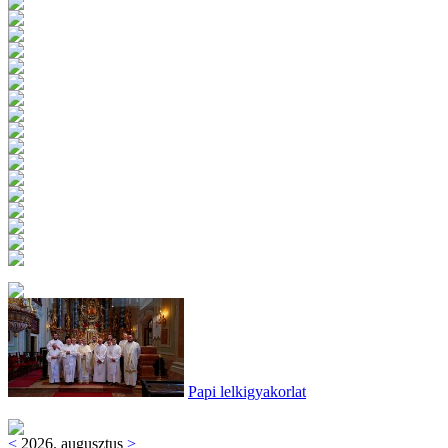
Papi lelkigyakorlat
<
2026. augusztus
>