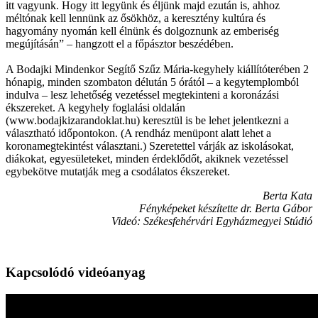
itt vagyunk. Hogy itt legyünk és éljünk majd ezután is, ahhoz
méltónak kell lennünk az ősökhöz, a keresztény kultúra és
hagyomány nyomán kell élnünk és dolgoznunk az emberiség
megújításán” – hangzott el a főpásztor beszédében.
A Bodajki Mindenkor Segítő Szűz Mária-kegyhely kiállítóterében 2
hónapig, minden szombaton délután 5 órától – a kegytemplomból
indulva – lesz lehetőség vezetéssel megtekinteni a koronázási
ékszereket. A kegyhely foglalási oldalán
(www.bodajkizarandoklat.hu) keresztül is be lehet jelentkezni a
választható időpontokon. (A rendház menüpont alatt lehet a
koronamegtekintést választani.) Szeretettel várják az iskolásokat,
diákokat, egyesületeket, minden érdeklődőt, akiknek vezetéssel
egybekötve mutatják meg a csodálatos ékszereket.
Berta Kata
Fényképeket készítette dr. Berta Gábor
Videó: Székesfehérvári Egyházmegyei Stúdió
Kapcsolódó videóanyag