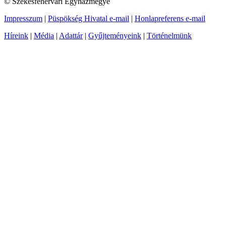
© Székesfehérvári Egyházmegye
Impresszum
|
Püspökség Hivatal e-mail
|
Honlapreferens e-mail
Híreink
|
Média
|
Adattár
|
Gyűjteményeink
|
Történelmünk