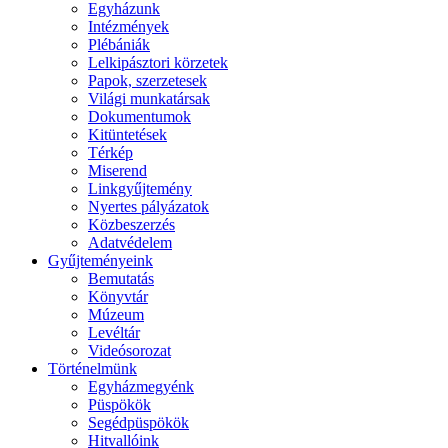
Egyházunk
Intézmények
Plébániák
Lelkipásztori körzetek
Papok, szerzetesek
Világi munkatársak
Dokumentumok
Kitüntetések
Térkép
Miserend
Linkgyűjtemény
Nyertes pályázatok
Közbeszerzés
Adatvédelem
Gyűjteményeink
Bemutatás
Könyvtár
Múzeum
Levéltár
Videósorozat
Történelmünk
Egyházmegyénk
Püspökök
Segédpüspökök
Hitvallóink