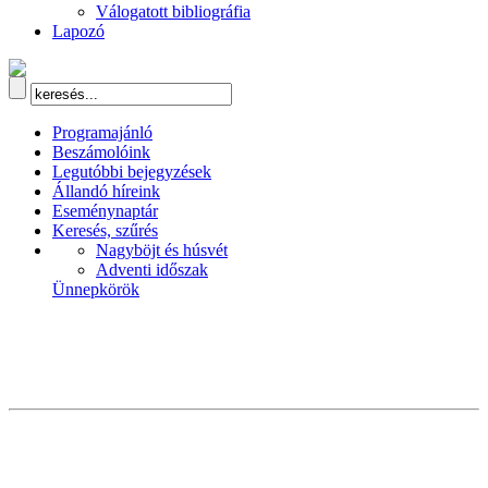
Válogatott bibliográfia
Lapozó
Programajánló
Beszámolóink
Legutóbbi bejegyzések
Állandó híreink
Eseménynaptár
Keresés, szűrés
Nagyböjt és húsvét
Adventi időszak
Ünnepkörök