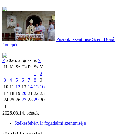
Püspöki szentmise Szent Donát
ünnepén
<
2026. augusztus
>
H
K
Sz
Cs
P
Sz
V
1
2
3
4
5
6
7
8
9
10
11
12
13
14
15
16
17
18
19
20
21
22
23
24
25
26
27
28
29
30
31
2026.08.14. péntek
Székesfehérvár fogadalmi szentmiséje
2026.08.15. szombat