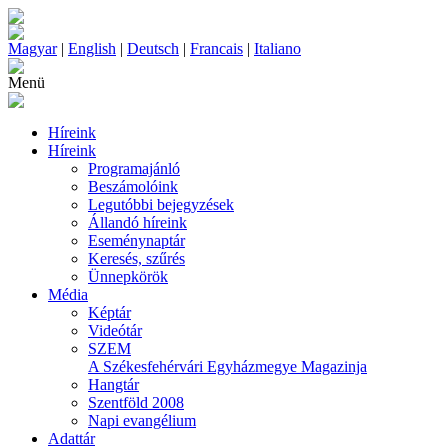
Magyar
|
English
|
Deutsch
|
Francais
|
Italiano
Menü
Híreink
Híreink
Programajánló
Beszámolóink
Legutóbbi bejegyzések
Állandó híreink
Eseménynaptár
Keresés, szűrés
Ünnepkörök
Média
Képtár
Videótár
SZEM
A Székesfehérvári Egyházmegye Magazinja
Hangtár
Szentföld 2008
Napi evangélium
Adattár