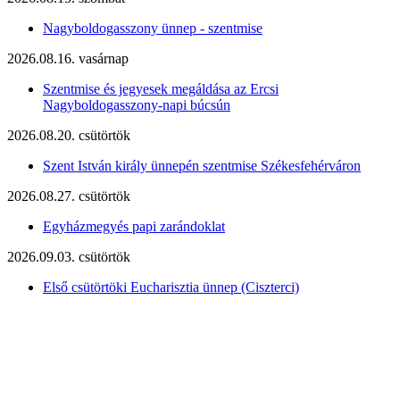
Nagyboldogasszony ünnep - szentmise
2026.08.16. vasárnap
Szentmise és jegyesek megáldása az Ercsi
Nagyboldogasszony-napi búcsún
2026.08.20. csütörtök
Szent István király ünnepén szentmise Székesfehérváron
2026.08.27. csütörtök
Egyházmegyés papi zarándoklat
2026.09.03. csütörtök
Első csütörtöki Eucharisztia ünnep (Ciszterci)