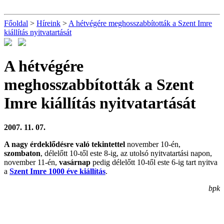
Főoldal
>
Híreink
>
A hétvégére meghosszabbították a Szent Imre
kiállítás nyitvatartását
A hétvégére
meghosszabbították a Szent
Imre kiállítás nyitvatartását
2007. 11. 07.
A nagy érdeklődésre való tekintettel
november 10-én,
szombaton
, délelőtt 10-től este 8-ig, az utolsó nyitvatartási napon,
november 11-én,
vasárnap
pedig délelőtt 10-től este 6-ig tart nyitva
a
Szent Imre 1000 éve kiállítás
.
bpk