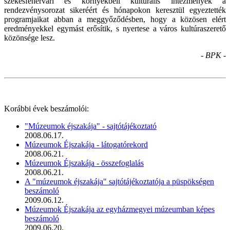
székesfehérvári és környékbeli kulturális intézmények a
rendezvénysorozat sikeréért és hónapokon keresztül egyeztették
programjaikat abban a meggyőződésben, hogy a közösen elért
eredményekkel egymást erősítik, s nyertese a város kultúraszerető
közönsége lesz.
- BPK -
Korábbi évek beszámolói:
"Múzeumok éjszakája" - sajtótájékoztató
2008.06.17.
Múzeumok Éjszakája - látogatórekord
2008.06.21.
Múzeumok Éjszakája - összefoglalás
2008.06.21.
A "múzeumok éjszakája" sajtótájékoztatója a püspökségen
beszámoló
2009.06.12.
Múzeumok Éjszakája az egyházmegyei múzeumban képes
beszámoló
2009.06.20.