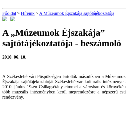
Főoldal
>
Híreink
>
A Múzeumok Éjszakája sajtótájékoztatója
A „Múzeumok Éjszakája”
sajtótájékoztatója
- beszámoló
2010. 06. 10.
A Székesfehérvári Püspökségen tartották másodízben a Múzeumok
Éjszakája sajtótájékoztatóját Székesfehérvár kulturális intézményei.
2010. június 19-én Csillagsétány címmel a városban és környékén
több muzeális intézményben kerül megrendezésre a népszerű esti
rendezvény.