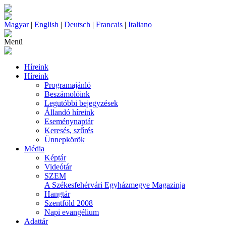
Magyar
|
English
|
Deutsch
|
Francais
|
Italiano
Menü
Híreink
Híreink
Programajánló
Beszámolóink
Legutóbbi bejegyzések
Állandó híreink
Eseménynaptár
Keresés, szűrés
Ünnepkörök
Média
Képtár
Videótár
SZEM
A Székesfehérvári Egyházmegye Magazinja
Hangtár
Szentföld 2008
Napi evangélium
Adattár