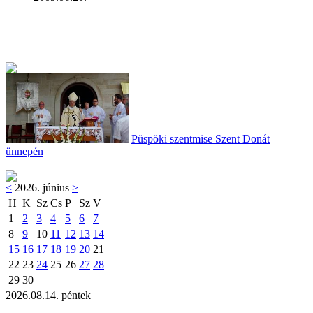
Püspöki szentmise Szent Donát
ünnepén
<
2026. június
>
H
K
Sz
Cs
P
Sz
V
1
2
3
4
5
6
7
8
9
10
11
12
13
14
15
16
17
18
19
20
21
22
23
24
25
26
27
28
29
30
2026.08.14. péntek