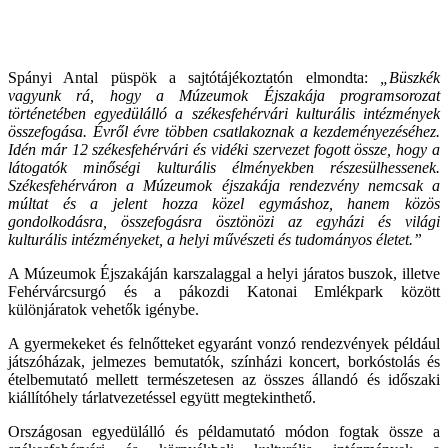
Spányi Antal püspök a sajtótájékoztatón elmondta:
„Büszkék
vagyunk rá, hogy a Múzeumok Éjszakája programsorozat
történetében egyedülálló a székesfehérvári kulturális intézmények
összefogása. Évről évre többen csatlakoznak a kezdeményezéséhez.
Idén már 12 székesfehérvári és vidéki szervezet fogott össze, hogy a
látogatók minőségi kulturális élményekben részesülhessenek.
Székesfehérváron a Múzeumok éjszakája rendezvény nemcsak a
múltat és a jelent hozza közel egymáshoz, hanem közös
gondolkodásra, összefogásra ösztönözi az egyházi és világi
kulturális intézményeket, a helyi művészeti és tudományos életet.”
A Múzeumok Éjszakáján karszalaggal a helyi járatos buszok, illetve
Fehérvárcsurgó és a pákozdi Katonai Emlékpark között
különjáratok vehetők igénybe.
A gyermekeket és felnőtteket egyaránt vonzó rendezvények például
játszóházak, jelmezes bemutatók, színházi koncert, borkóstolás és
ételbemutató mellett természetesen az összes állandó és időszaki
kiállítóhely tárlatvezetéssel együtt megtekinthető.
Országosan egyedülálló és példamutató módon fogtak össze a