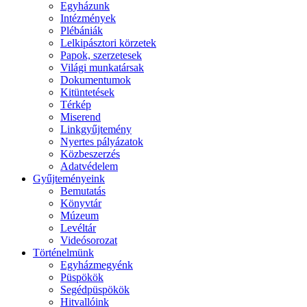
Egyházunk
Intézmények
Plébániák
Lelkipásztori körzetek
Papok, szerzetesek
Világi munkatársak
Dokumentumok
Kitüntetések
Térkép
Miserend
Linkgyűjtemény
Nyertes pályázatok
Közbeszerzés
Adatvédelem
Gyűjteményeink
Bemutatás
Könyvtár
Múzeum
Levéltár
Videósorozat
Történelmünk
Egyházmegyénk
Püspökök
Segédpüspökök
Hitvallóink