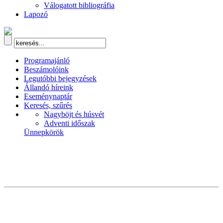
Válogatott bibliográfia
Lapozó
Programajánló
Beszámolóink
Legutóbbi bejegyzések
Állandó híreink
Eseménynaptár
Keresés, szűrés
Nagyböjt és húsvét
Adventi időszak
Ünnepkörök