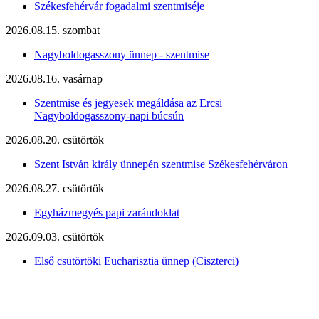
Székesfehérvár fogadalmi szentmiséje
2026.08.15. szombat
Nagyboldogasszony ünnep - szentmise
2026.08.16. vasárnap
Szentmise és jegyesek megáldása az Ercsi
Nagyboldogasszony-napi búcsún
2026.08.20. csütörtök
Szent István király ünnepén szentmise Székesfehérváron
2026.08.27. csütörtök
Egyházmegyés papi zarándoklat
2026.09.03. csütörtök
Első csütörtöki Eucharisztia ünnep (Ciszterci)