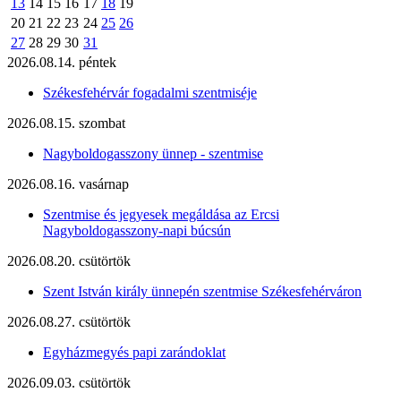
13
14
15
16
17
18
19
20
21
22
23
24
25
26
27
28
29
30
31
2026.08.14. péntek
Székesfehérvár fogadalmi szentmiséje
2026.08.15. szombat
Nagyboldogasszony ünnep - szentmise
2026.08.16. vasárnap
Szentmise és jegyesek megáldása az Ercsi
Nagyboldogasszony-napi búcsún
2026.08.20. csütörtök
Szent István király ünnepén szentmise Székesfehérváron
2026.08.27. csütörtök
Egyházmegyés papi zarándoklat
2026.09.03. csütörtök