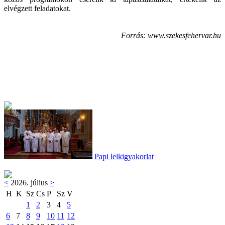
elvégzett feladatokat.
Forrás: www.szekesfehervar.hu
Papi lelkigyakorlat
<
2026. július
>
H
K
Sz
Cs
P
Sz
V
1
2
3
4
5
6
7
8
9
10
11
12