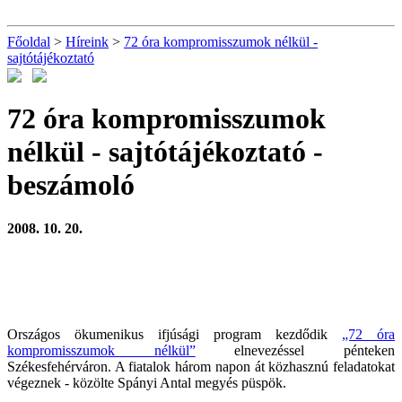
Főoldal
>
Híreink
>
72 óra kompromisszumok nélkül -
sajtótájékoztató
72 óra kompromisszumok
nélkül - sajtótájékoztató
-
beszámoló
2008. 10. 20.
Országos ökumenikus ifjúsági program kezdődik
„72 óra
kompromisszumok nélkül”
elnevezéssel pénteken
Székesfehérváron. A fiatalok három napon át közhasznú feladatokat
végeznek - közölte Spányi Antal megyés püspök.