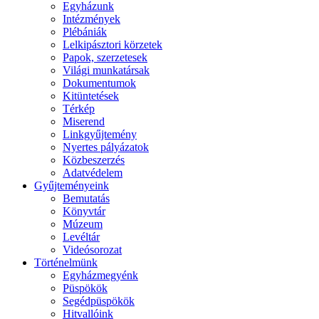
Egyházunk
Intézmények
Plébániák
Lelkipásztori körzetek
Papok, szerzetesek
Világi munkatársak
Dokumentumok
Kitüntetések
Térkép
Miserend
Linkgyűjtemény
Nyertes pályázatok
Közbeszerzés
Adatvédelem
Gyűjteményeink
Bemutatás
Könyvtár
Múzeum
Levéltár
Videósorozat
Történelmünk
Egyházmegyénk
Püspökök
Segédpüspökök
Hitvallóink