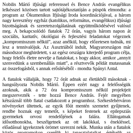
Nobilis Márió ifjúsági referenssel és Bence András evangélikus
lelkésszel közösen tartott sajtótájékoztatóján a püspök elmondta: a
program az Ökumenikus Ifjúsági Iroda koordinációjával, a három
nagy keresztény egyház (katolikus, református, evangélikus) ifjúsági
bizottságának és szeretetszolgálatának együttműködésével valósul
meg. A bekapcsolódó fiatalok 72 órán, vagyis három napon át
szociális, karitatív, ökológiai és fejlesztési feladatokat végeznek
„kompromisszum nélkül”, azaz anélkül, hogy előzetesen tudnák, mi
lesz a tennivalójuk. Az Ausztriából indult, Magyarországon már
másodszor meghirdetett, s az egész országra kiterjedő program célja,
hogy felelős életre nevelje a fiatalokat, s hogy akkor, amikor „annyit
szenvedünk a szembenállás miatt”, a résztvevők példát mutassanak
az összefogásból, s annak erősítéséből - mondta Spányi Antal.
A fiatalok vállalják, hogy 72 órát adnak az életükből másoknak -
hangsúlyozta Nobilis Márió. Éppen ezért nagy a felelősségük
azoknak, akik a 72 óra kompromisszum nélkül projektjeit
megszervezték - tette hozzá Bence András. Fejér megyében
kétszáznál több fiatal csatlakozott a programhoz. Székesfehérváron
növényeket ültetnek, az egyik főút mentén szemetet gyűjtenek,
rendbe hoznak egy temetőt, s képeket festenek az epilepsziás
gyermekek orvosi rendelőjének a falára. Ellátogatnak
idősotthonokba, beszélgetnek az ott lakókkal, s énekléssel,
előadással igyekeznek örömet szerezni nekik. Munka után a fiatalok
közös programokon cserélik ki tapasztalataikat, értékelik az