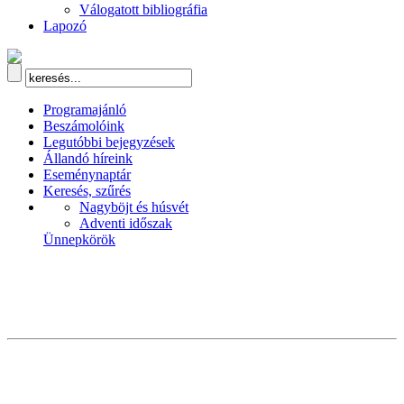
Válogatott bibliográfia
Lapozó
Programajánló
Beszámolóink
Legutóbbi bejegyzések
Állandó híreink
Eseménynaptár
Keresés, szűrés
Nagyböjt és húsvét
Adventi időszak
Ünnepkörök