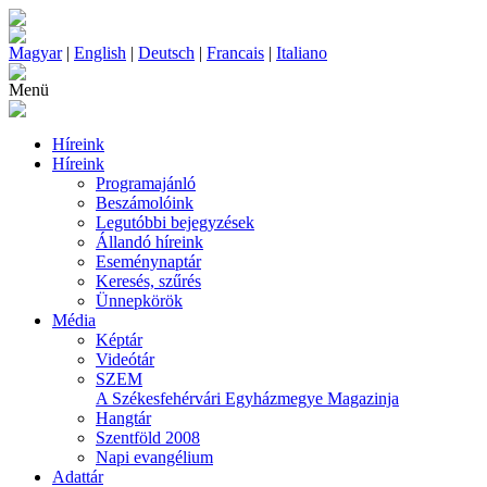
Magyar
|
English
|
Deutsch
|
Francais
|
Italiano
Menü
Híreink
Híreink
Programajánló
Beszámolóink
Legutóbbi bejegyzések
Állandó híreink
Eseménynaptár
Keresés, szűrés
Ünnepkörök
Média
Képtár
Videótár
SZEM
A Székesfehérvári Egyházmegye Magazinja
Hangtár
Szentföld 2008
Napi evangélium
Adattár