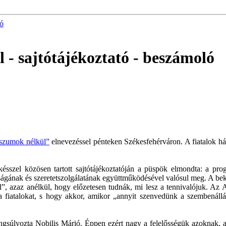
tó
- sajtótájékoztató
- beszámoló
szumok nélkül”
elnevezéssel pénteken Székesfehérváron. A fiatalok h
lkésszel közösen tartott sajtótájékoztatóján a püspök elmondta: a p
tságának és szeretetszolgálatának együttműködésével valósul meg. A beka
l”, azaz anélkül, hogy előzetesen tudnák, mi lesz a tennivalójuk. Az 
e a fiatalokat, s hogy akkor, amikor „annyit szenvedünk a szembenáll
angsúlyozta Nobilis Márió. Éppen ezért nagy a felelősségük azoknak, a