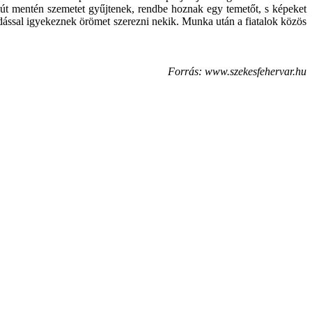
őút mentén szemetet gyűjtenek, rendbe hoznak egy temetőt, s képeket
őadással igyekeznek örömet szerezni nekik. Munka után a fiatalok közös
Forrás: www.szekesfehervar.hu