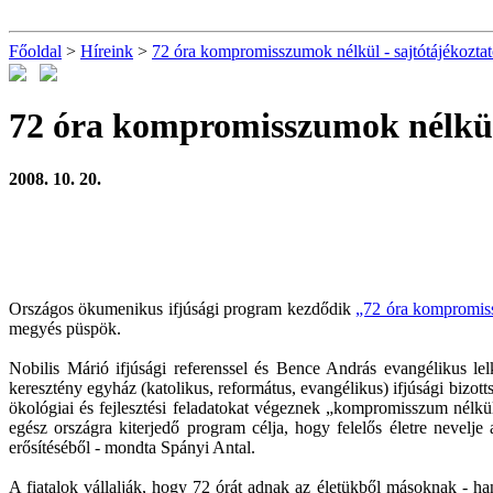
Főoldal
>
Híreink
>
72 óra kompromisszumok nélkül - sajtótájékozta
72 óra kompromisszumok nélkül 
2008. 10. 20.
Országos ökumenikus ifjúsági program kezdődik
„72 óra kompromis
megyés püspök.
Nobilis Márió ifjúsági referenssel és Bence András evangélikus le
keresztény egyház (katolikus, református, evangélikus) ifjúsági bizot
ökológiai és fejlesztési feladatokat végeznek „kompromisszum nélkü
egész országra kiterjedő program célja, hogy felelős életre nevelj
erősítéséből - mondta Spányi Antal.
A fiatalok vállalják, hogy 72 órát adnak az életükből másoknak - h