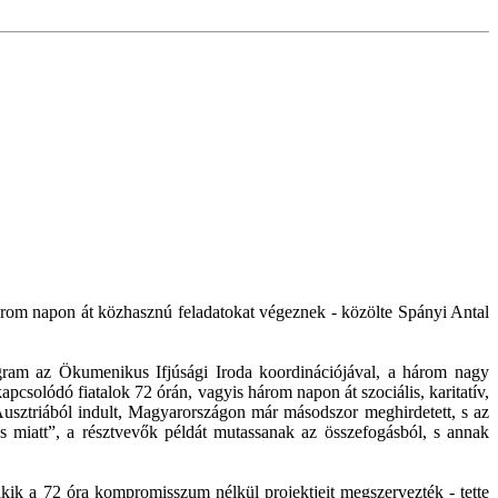
árom napon át közhasznú feladatokat végeznek - közölte Spányi Antal
rogram az Ökumenikus Ifjúsági Iroda koordinációjával, a három nagy
pcsolódó fiatalok 72 órán, vagyis három napon át szociális, karitatív,
Ausztriából indult, Magyarországon már másodszor meghirdetett, s az
ás miatt”, a résztvevők példát mutassanak az összefogásból, s annak
kik a 72 óra kompromisszum nélkül projektjeit megszervezték - tette