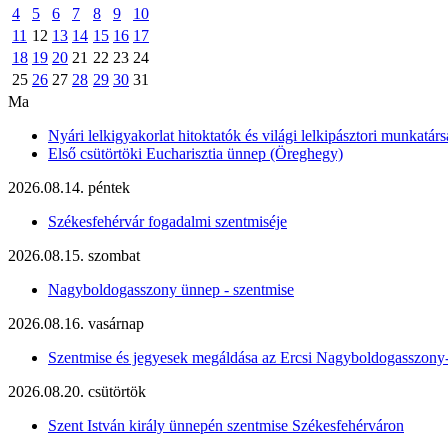
4
5
6
7
8
9
10
11
12
13
14
15
16
17
18
19
20
21
22
23
24
25
26
27
28
29
30
31
Ma
Nyári lelkigyakorlat hitoktatók és világi lelkipásztori munkatárs
Első csütörtöki Eucharisztia ünnep (Öreghegy)
2026.08.14. péntek
Székesfehérvár fogadalmi szentmiséje
2026.08.15. szombat
Nagyboldogasszony ünnep - szentmise
2026.08.16. vasárnap
Szentmise és jegyesek megáldása az Ercsi Nagyboldogasszony
2026.08.20. csütörtök
Szent István király ünnepén szentmise Székesfehérváron