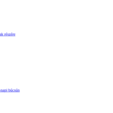
ak részére
-napi búcsún