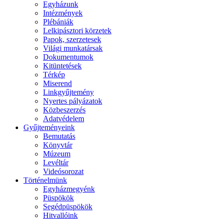
Egyházunk
Intézmények
Plébániák
Lelkipásztori körzetek
Papok, szerzetesek
Világi munkatársak
Dokumentumok
Kitüntetések
Térkép
Miserend
Linkgyűjtemény
Nyertes pályázatok
Közbeszerzés
Adatvédelem
Gyűjteményeink
Bemutatás
Könyvtár
Múzeum
Levéltár
Videósorozat
Történelmünk
Egyházmegyénk
Püspökök
Segédpüspökök
Hitvallóink