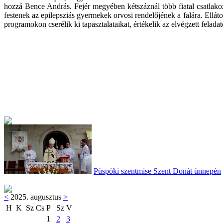
hozzá Bence András. Fejér megyében kétszáznál több fiatal csatlako
festenek az epilepsziás gyermekek orvosi rendelőjének a falára. Ellát
programokon cserélik ki tapasztalataikat, értékelik az elvégzett feladat
Püspöki szentmise Szent Donát ünnepén
<
2025. augusztus
>
H
K
Sz
Cs
P
Sz
V
1
2
3