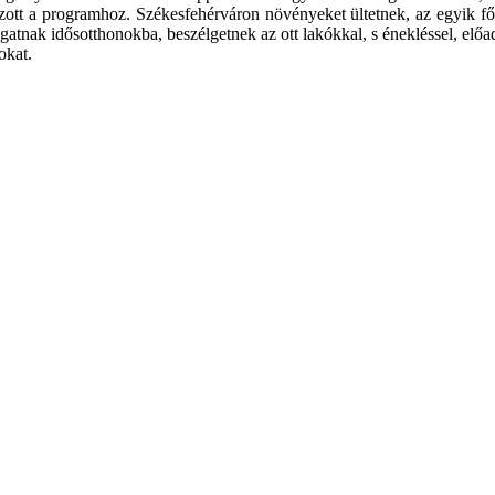
zott a programhoz. Székesfehérváron növényeket ültetnek, az egyik f
ogatnak idősotthonokba, beszélgetnek az ott lakókkal, s énekléssel, el
okat.