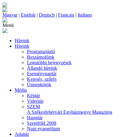
Magyar
|
English
|
Deutsch
|
Francais
|
Italiano
Menü
Híreink
Híreink
Programajánló
Beszámolóink
Legutóbbi bejegyzések
Állandó híreink
Eseménynaptár
Keresés, szűrés
Ünnepkörök
Média
Képtár
Videótár
SZEM
A Székesfehérvári Egyházmegye Magazinja
Hangtár
Szentföld 2008
Napi evangélium
Adattár