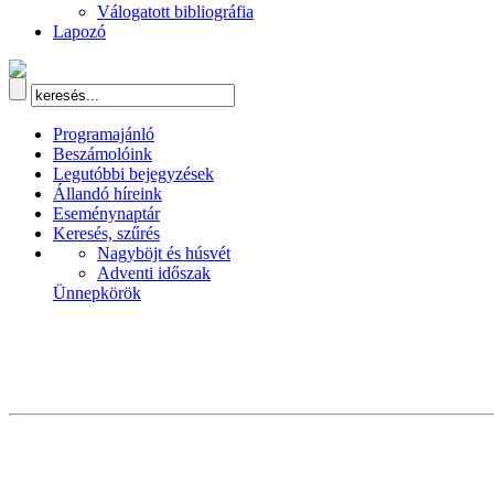
Válogatott bibliográfia
Lapozó
Programajánló
Beszámolóink
Legutóbbi bejegyzések
Állandó híreink
Eseménynaptár
Keresés, szűrés
Nagyböjt és húsvét
Adventi időszak
Ünnepkörök