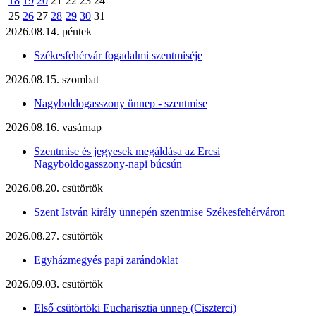
18
19
20
21
22
23
24
25
26
27
28
29
30
31
2026.08.14. péntek
Székesfehérvár fogadalmi szentmiséje
2026.08.15. szombat
Nagyboldogasszony ünnep - szentmise
2026.08.16. vasárnap
Szentmise és jegyesek megáldása az Ercsi
Nagyboldogasszony-napi búcsún
2026.08.20. csütörtök
Szent István király ünnepén szentmise Székesfehérváron
2026.08.27. csütörtök
Egyházmegyés papi zarándoklat
2026.09.03. csütörtök
Első csütörtöki Eucharisztia ünnep (Ciszterci)