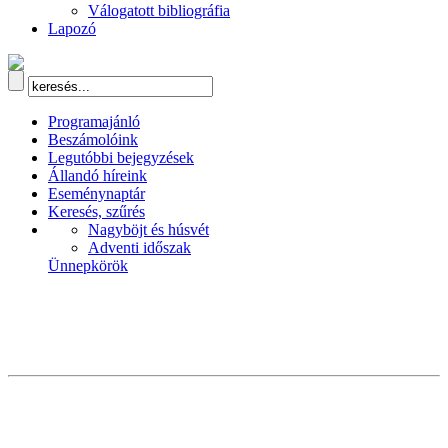
Válogatott bibliográfia
Lapozó
Programajánló
Beszámolóink
Legutóbbi bejegyzések
Állandó híreink
Eseménynaptár
Keresés, szűrés
Nagyböjt és húsvét
Adventi időszak
Ünnepkörök