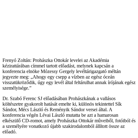
Frenyó Zoltán: Prohászka Ottokár levelei az Akadémia
kézirattárában címmel tartott előadást, melynek kapcsán a
konferencia elnöke Mózessy Gergely levéltárigazgató méltán
jegyezte meg: „Ahogy egy csepp a vízben az egész óceán
visszatükröződik, úgy egy levél által feltárulhat annak írójának egész
személyisége.”
Dr. Szabó Ferenc SJ előadásában Prohászkának a vallásos
költészetre gyakorolt hatását emelte ki, különös tekintettel Sík
Sándor, Mécs László és Reményik Sándor versei által. A
konferencia végén Lévai László mutatta be azt a hamarosan
elkészülő CD-romot, amely Prohászka Ottokár mûveiből, fotóiból és
a személyére vonatkozó újabb szakirodalomból állított össze az
előadó.