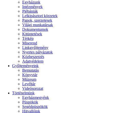
Egyházunk
Intézmények
Plébániák
Lelkipásztori körzetek
Papok, szerzetesek
Világi munkatársak
Dokumentumok
Kitüntetések
Térkép
Miserend
Linkgyűjtemény
Nyertes pályázatok
Közbeszerzés
Adatvédelem
Gyűjteményeink
Bemutatás
Könyvtár
Múzeum
Levéltár
Videósorozat
Történelmünk
Egyházmegyénk
Püspökök
Segédpüspökök
Hitvallóink