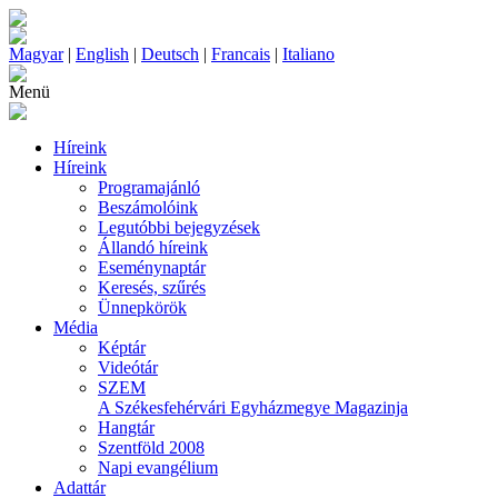
Magyar
|
English
|
Deutsch
|
Francais
|
Italiano
Menü
Híreink
Híreink
Programajánló
Beszámolóink
Legutóbbi bejegyzések
Állandó híreink
Eseménynaptár
Keresés, szűrés
Ünnepkörök
Média
Képtár
Videótár
SZEM
A Székesfehérvári Egyházmegye Magazinja
Hangtár
Szentföld 2008
Napi evangélium
Adattár