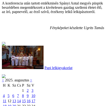
A konferencia után tartott emlékmisén Spányi Antal megyés püspök
beszédében megemlékezett a kivételesen gazdag szellemi életet élő,
az író, papnevelő, az érző szívû, érzékeny lelkû lelkipásztorról.
Fényképeket készítette Ugrits Tamás
Papi lelkigyakorlat
<
2025. augusztus
>
H
K
Sz
Cs
P
Sz
V
1
2
3
4
5
6
7
8
9
10
11
12
13
14
15
16
17