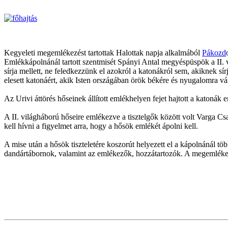
Kegyeleti megemlékezést tartottak Halottak napja alkalmából
Pákozd
Emlékkápolnánál tartott szentmisét Spányi Antal megyéspüspök a II. 
sírja mellett, ne feledkezzünk el azokról a katonákról sem, akiknek 
elesett katonáért, akik Isten országában örök békére és nyugalomra vá
Az Urivi áttörés hőseinek állított emlékhelyen fejet hajtott a katonák
A II. világháború hőseire emlékezve a tisztelgők között volt Varg
kell hívni a figyelmet arra, hogy a hősök emlékét ápolni kell.
A mise után a hősök tiszteletére koszorút helyezett el a kápolnánál 
dandártábornok, valamint az emlékezők, hozzátartozók. A megemlékezé