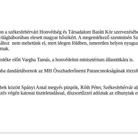
on a székesfehérvári Honvédség és Társadalom Baráti Kör szervezéséb
világháborúban elesett magyar hősökért. A megemlékező szentmisén Szék
sírjához nem mehetünk el, mert idegen földben, ismeretlen helyen nyug
rnak.
 emléke előtt Vargha Tamás, a honvédelmi minisztérium államtitkára is.
a Csaba dandártábornok az MH Összhaderőnemi Parancsnokságának törzsf
többek között Spányi Antal megyés püspök, Róth Péter, Székesfehérvár 
s végén katonai tiszteletadással, díszsortűzzel adóztak az elhunytak 