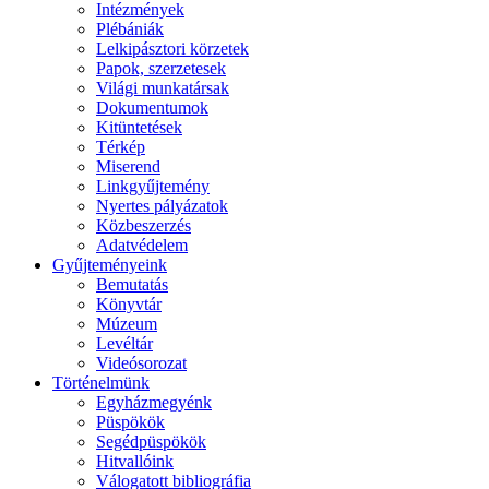
Intézmények
Plébániák
Lelkipásztori körzetek
Papok, szerzetesek
Világi munkatársak
Dokumentumok
Kitüntetések
Térkép
Miserend
Linkgyűjtemény
Nyertes pályázatok
Közbeszerzés
Adatvédelem
Gyűjteményeink
Bemutatás
Könyvtár
Múzeum
Levéltár
Videósorozat
Történelmünk
Egyházmegyénk
Püspökök
Segédpüspökök
Hitvallóink
Válogatott bibliográfia