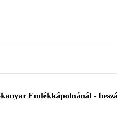
n-kanyar Emlékkápolnánál
- besz