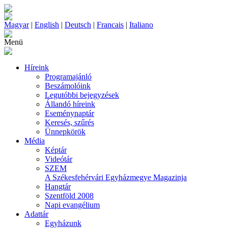
Magyar
|
English
|
Deutsch
|
Francais
|
Italiano
Menü
Híreink
Programajánló
Beszámolóink
Legutóbbi bejegyzések
Állandó híreink
Eseménynaptár
Keresés, szűrés
Ünnepkörök
Média
Képtár
Videótár
SZEM
A Székesfehérvári Egyházmegye Magazinja
Hangtár
Szentföld 2008
Napi evangélium
Adattár
Egyházunk