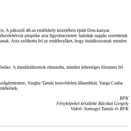
en. A pákozdi 48-as emlékhely közelében épült Don-kanyar
esfehérvár püspöke arra figyelmeztetett: halottak napján szeretteink
szanak. Arra szólította fel az emlékezőket, hogy imádkozzanak minden
őnöke. A dandártábornok elmondta, minden lehetséges fórumon fel
alpolgármestere, Vargha Tamás honvédelmi államtitkár, Varga Csaba
emlékének.
BPK
Fényképeket készítette Bácskai Gergely
Videó: Somogyi Tamás és BPK