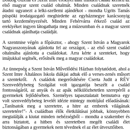
első magyar szent család oltalmát. Minden családnak szeretnék
átadni ugyanezt a lelki-szellemi ajándékot - mondta Ugrits Tamás
püspöki irodaigazgató meghirdette az egyházmegye karácsonyig
tartó kezdeményezését. Minden Fehérvárra érkező család az
ereklyéket ingyen látogathatja meg a múzeumban és a magyar szent
családnak ajánlhatja családját.
A szentmise végén a főpásztor, - ahogy Szent István a Magyarok
Nagyasszonyának ajánlotta fel az országot, - az első szent család
oltalmába ajánlotta a családokat. Arra kérte a szenteket, hogy
imájukkal segítsék, erősítsék meg a magyar családokat.
Az ünnepség a Szent István Művelődési Házban folytatódott, ahol a
Szent Imre Általános Iskola diákjai adtak elő a verses-zenés műsort
a szentekről. A családok megerősítésére Cserta Judit a RÉV
Szenvedélybeteg Szolgálat volt igazgatója beszélt a család
fontosságáról, az anyák és az apák nélkülözhetetlen szerepéről a
gyermekek fejlődésében. Személyes tapasztalatait bemutatva egy
volt szenvedélybeteg levelét idézte mintegy mottójául előadásának:
„Tanítsatok meg a szeretetre, a hitre az emberek világának
szeretetére!”- A családban élők életkilátásai jobbak, könnyebben
megtalálják a kiutat minden nehézségből – mondta a szakember és
arra biztatott, a hitben és szeretetben megélt családi élet
biztonságában a gyermekek nem tévednek el az élet útvesztőiben.