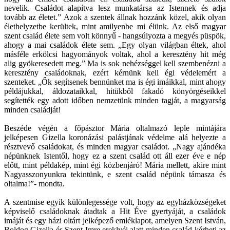
nevelik. Családot alapítva lesz munkatársa az Istennek és adja
tovább az életet.” Azok a szentek állnak hozzánk közel, akik olyan
élethelyzetbe kerültek, mint amilyenbe mi élünk. Az első magyar
szent család élete sem volt könnyű - hangsúlyozta a megyés püspök,
ahogy a mai családok élete sem. „Egy olyan világban éltek, ahol
másféle erkölcsi hagyományok voltak, ahol a keresztény hit még
alig gyökeresedett meg.” Ma is sok nehézséggel kell szembenézni a
keresztény családoknak, ezért kérnünk kell égi védelemért a
szenteket. „Ők segítsenek bennünket ma is égi imáikkal, mint ahogy
példájukkal, áldozataikkal, hitükből fakadó könyörgéseikkel
segítették egy adott időben nemzetünk minden tagját, a magyarság
minden családját!
Beszéde végén a főpásztor Mária oltalmazó leple mintájára
jelképesen Gizella koronázási palástjának védelme alá helyezte a
résztvevő családokat, és minden magyar családot. „Nagy ajándéka
népünknek Istentől, hogy ez a szent család ott áll ezer éve e nép
előtt, mint példakép, mint égi közbenjáró! Mária mellett, akire mint
Nagyasszonyunkra tekintünk, e szent család népünk támasza és
oltalma!”- mondta.
A szentmise egyik különlegessége volt, hogy az egyházközségeket
képviselő családoknak átadtak a Hit Éve gyertyáját, a családok
imáját és egy házi oltárt jelképező emléklapot, amelyen Szent István,
Boldog Gizella és Szent Imre ereklyéi alatt minden család kérheti az