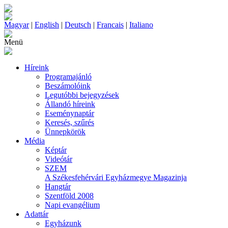
Magyar
|
English
|
Deutsch
|
Francais
|
Italiano
Menü
Híreink
Programajánló
Beszámolóink
Legutóbbi bejegyzések
Állandó híreink
Eseménynaptár
Keresés, szűrés
Ünnepkörök
Média
Képtár
Videótár
SZEM
A Székesfehérvári Egyházmegye Magazinja
Hangtár
Szentföld 2008
Napi evangélium
Adattár
Egyházunk