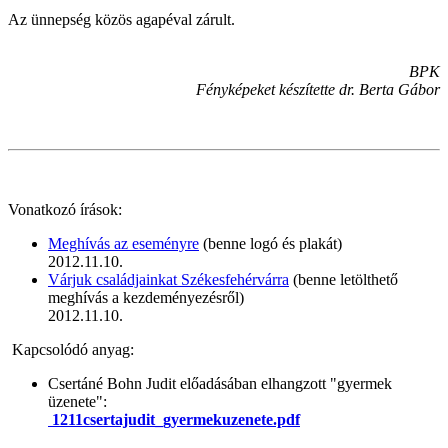
Az ünnepség közös agapéval zárult.
BPK
Fényképeket készítette dr. Berta Gábor
Vonatkozó írások:
Meghívás az eseményre
(benne logó és plakát)
2012.11.10.
Várjuk családjainkat Székesfehérvárra
(benne letölthető
meghívás a kezdeményezésről)
2012.11.10.
Kapcsolódó anyag:
Csertáné Bohn Judit előadásában elhangzott "gyermek
üzenete":
1211csertajudit_gyermekuzenete.pdf