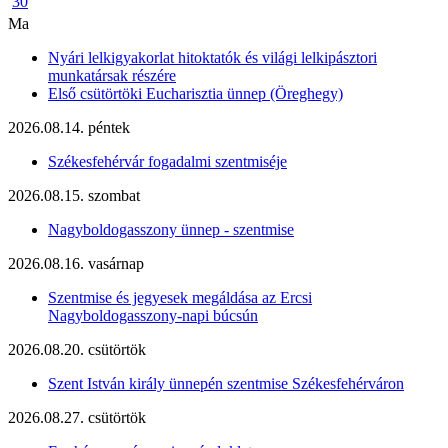
30
Ma
Nyári lelkigyakorlat hitoktatók és világi lelkipásztori
munkatársak részére
Első csütörtöki Eucharisztia ünnep (Öreghegy)
2026.08.14. péntek
Székesfehérvár fogadalmi szentmiséje
2026.08.15. szombat
Nagyboldogasszony ünnep - szentmise
2026.08.16. vasárnap
Szentmise és jegyesek megáldása az Ercsi
Nagyboldogasszony-napi búcsún
2026.08.20. csütörtök
Szent István király ünnepén szentmise Székesfehérváron
2026.08.27. csütörtök