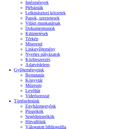
Intézmények
Plébániák
Lelkipásztori körzetek
Papok, szerzetesek
Világi munkatársak
Dokumentumok
Kitüntetések
Térkép
Miserend
Linkgyűjtemény
Nyertes pályázatok
Közbeszerzés
Adatvédelem
Gyűjteményeink
Bemutatás
Könyvtár
Múzeum
Levéltár
Videósorozat
Történelmünk
Egyházmegyénk
Püspökök
Segédpüspökök
Hitvallóink
Válogatott bibliográfia