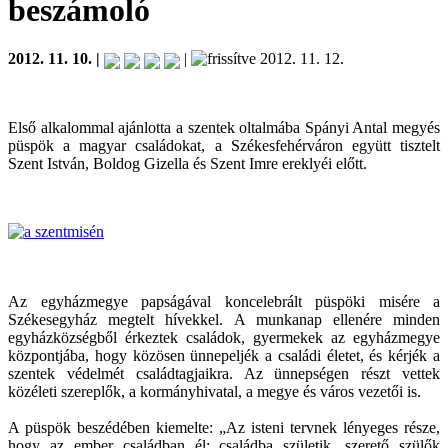
beszámoló
2012. 11. 10. |
|
2012. 11. 12.
Első alkalommal ajánlotta a szentek oltalmába Spányi Antal megyés
püspök a magyar családokat, a Székesfehérváron együtt tisztelt
Szent István, Boldog Gizella és Szent Imre ereklyéi előtt.
Az egyházmegye papságával koncelebrált püspöki misére a
Székesegyház megtelt hívekkel. A munkanap ellenére minden
egyházközségből érkeztek családok, gyermekek az egyházmegye
központjába, hogy közösen ünnepeljék a családi életet, és kérjék a
szentek védelmét családtagjaikra. Az ünnepségen részt vettek
közéleti szereplők, a kormányhivatal, a megye és város vezetői is.
A püspök beszédében kiemelte: „Az isteni tervnek lényeges része,
hogy az ember családban él: családba születik, szerető szülők