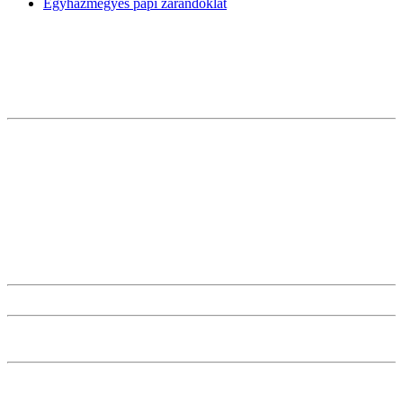
Egyházmegyés papi zarándoklat