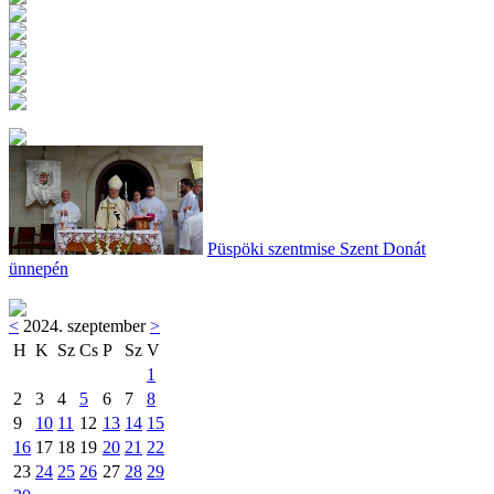
Püspöki szentmise Szent Donát
ünnepén
<
2024. szeptember
>
H
K
Sz
Cs
P
Sz
V
1
2
3
4
5
6
7
8
9
10
11
12
13
14
15
16
17
18
19
20
21
22
23
24
25
26
27
28
29