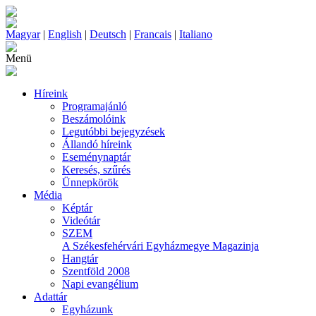
Magyar
|
English
|
Deutsch
|
Francais
|
Italiano
Menü
Híreink
Programajánló
Beszámolóink
Legutóbbi bejegyzések
Állandó híreink
Eseménynaptár
Keresés, szűrés
Ünnepkörök
Média
Képtár
Videótár
SZEM
A Székesfehérvári Egyházmegye Magazinja
Hangtár
Szentföld 2008
Napi evangélium
Adattár
Egyházunk