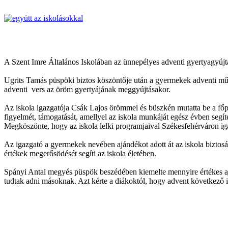
A Szent Imre Általános Iskolában az ünnepélyes adventi gyertyagyújt
Ugrits Tamás püspöki biztos köszöntője után a gyermekek adventi műsora
adventi vers az öröm gyertyájának meggyújtásakor.
Az iskola igazgatója Csák Lajos örömmel és büszkén mutatta be a főp
figyelmét, támogatását, amellyel az iskola munkáját egész évben segíte
Megköszönte, hogy az iskola lelki programjaival Székesfehérváron igaz
Az igazgató a gyermekek nevében ajándékot adott át az iskola biztosána
értékek megerősödését segíti az iskola életében.
Spányi Antal megyés püspök beszédében kiemelte mennyire értékes ajá
tudtak adni másoknak. Azt kérte a diákoktól, hogy advent következő i