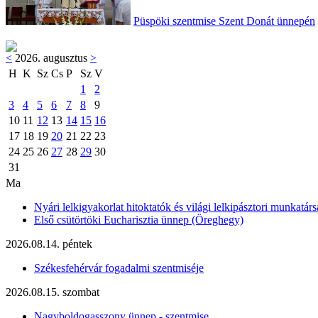
Püspöki szentmise Szent Donát ünnepén
<
2026. augusztus
>
H
K
Sz
Cs
P
Sz
V
1
2
3
4
5
6
7
8
9
10
11
12
13
14
15
16
17
18
19
20
21
22
23
24
25
26
27
28
29
30
31
Ma
Nyári lelkigyakorlat hitoktatók és világi lelkipásztori munkatárs
Első csütörtöki Eucharisztia ünnep (Öreghegy)
2026.08.14. péntek
Székesfehérvár fogadalmi szentmiséje
2026.08.15. szombat
Nagyboldogasszony ünnep - szentmise