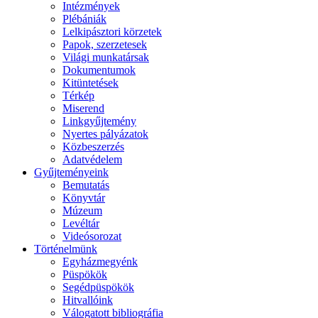
Intézmények
Plébániák
Lelkipásztori körzetek
Papok, szerzetesek
Világi munkatársak
Dokumentumok
Kitüntetések
Térkép
Miserend
Linkgyűjtemény
Nyertes pályázatok
Közbeszerzés
Adatvédelem
Gyűjteményeink
Bemutatás
Könyvtár
Múzeum
Levéltár
Videósorozat
Történelmünk
Egyházmegyénk
Püspökök
Segédpüspökök
Hitvallóink
Válogatott bibliográfia