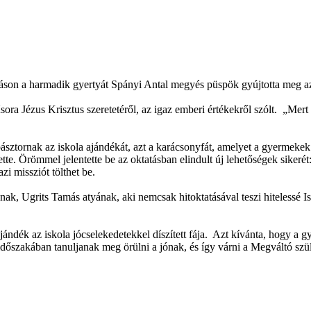
áson a harmadik gyertyát Spányi Antal megyés püspök gyújtotta meg az
 Jézus Krisztus szeretetéről, az igaz emberi értékekről szólt. „Mert a 
ásztornak az iskola ajándékát, azt a karácsonyfát, amelyet a gyermekek
tte. Örömmel jelentette be az oktatásban elindult új lehetőségek sikerét
i missziót tölthet be.
k, Ugrits Tamás atyának, aki nemcsak hitoktatásával teszi hitelessé Iste
ndék az iskola jócselekedetekkel díszített fája. Azt kívánta, hogy a 
dőszakában tanuljanak meg örülni a jónak, és így várni a Megváltó szü