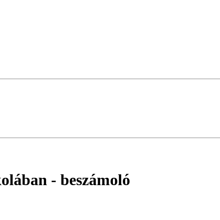
kolában
- beszámoló