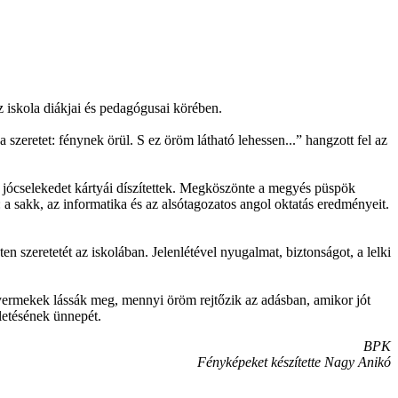
 iskola diákjai és pedagógusai körében.
szeretet: fénynek örül. S ez öröm látható lehessen...” hangzott fel az
 jócselekedet kártyái díszítettek. Megköszönte a megyés püspök
: a sakk, az informatika és az alsótagozatos angol oktatás eredményeit.
n szeretetét az iskolában. Jelenlétével nyugalmat, biztonságot, a lelki
gyermekek lássák meg, mennyi öröm rejtőzik az adásban, amikor jót
letésének ünnepét.
BPK
Fényképeket készítette Nagy Anikó