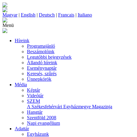
Magyar
|
English
|
Deutsch
|
Francais
|
Italiano
Menü
Híreink
Programajánló
Beszámolóink
Legutóbbi bejegyzések
Állandó híreink
Eseménynaptár
Keresés, szűrés
Ünnepkörök
Média
Képtár
Videótár
SZEM
A Székesfehérvári Egyházmegye Magazinja
Hangtár
Szentföld 2008
Napi evangélium
Adattár
Egyházunk