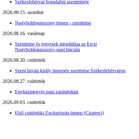
Székesfehérvár fogadalmi szentmiséje
2026.08.15. szombat
Nagyboldogasszony ünnep - szentmise
2026.08.16. vasárnap
Szentmise és jegyesek megáldása az Ercsi
Nagyboldogasszony-napi búcsún
2026.08.20. csütörtök
Szent István király ünnepén szentmise Székesfehérváron
2026.08.27. csütörtök
Egyházmegyés papi zarándoklat
2026.09.03. csütörtök
Első csütörtöki Eucharisztia ünnep (Ciszterci)