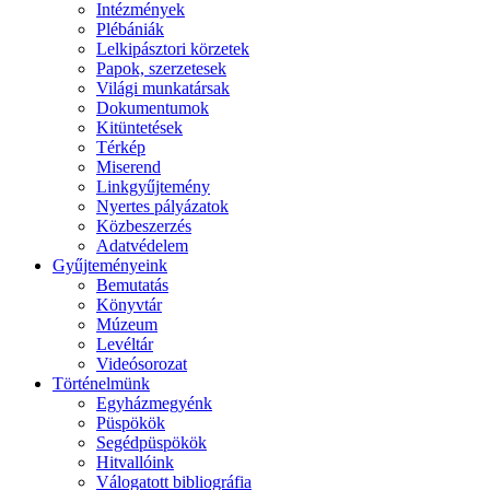
Intézmények
Plébániák
Lelkipásztori körzetek
Papok, szerzetesek
Világi munkatársak
Dokumentumok
Kitüntetések
Térkép
Miserend
Linkgyűjtemény
Nyertes pályázatok
Közbeszerzés
Adatvédelem
Gyűjteményeink
Bemutatás
Könyvtár
Múzeum
Levéltár
Videósorozat
Történelmünk
Egyházmegyénk
Püspökök
Segédpüspökök
Hitvallóink
Válogatott bibliográfia