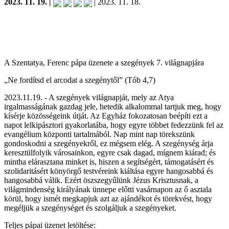
2023. 11. 19. |
| 2023. 11. 18.
A Szentatya, Ferenc pápa üzenete a szegények 7. világnapjára
„Ne fordítsd el arcodat a szegénytől” (Tób 4,7)
2023.11.19. - A szegények világnapját, mely az Atya
irgalmasságának gazdag jele, hetedik alkalommal tartjuk meg, hogy
kísérje közösségeink útját. Az Egyház fokozatosan beépíti ezt a
napot lelkipásztori gyakorlatába, hogy egyre többet fedezzünk fel az
evangélium központi tartalmából. Nap mint nap törekszünk
gondoskodni a szegényekről, ez mégsem elég. A szegénység árja
keresztülfolyik városainkon, egyre csak dagad, mígnem kiárad; és
mintha elárasztana minket is, hiszen a segítségért, támogatásért és
szolidaritásért könyörgő testvéreink kiáltása egyre hangosabbá és
hangosabbá válik. Ezért öszszegyűlünk Jézus Krisztusnak, a
világmindenség királyának ünnepe előtti vasárnapon az ő asztala
körül, hogy ismét megkapjuk azt az ajándékot és törekvést, hogy
megéljük a szegénységet és szolgáljuk a szegényeket.
Teljes pápai üzenet letöltése: