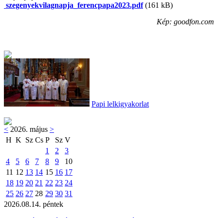
szegenyekvilagnapja_ferencpapa2023.pdf
(161 kB)
Kép: goodfon.com
Papi lelkigyakorlat
<
2026. május
>
H
K
Sz
Cs
P
Sz
V
1
2
3
4
5
6
7
8
9
10
11
12
13
14
15
16
17
18
19
20
21
22
23
24
25
26
27
28
29
30
31
2026.08.14. péntek