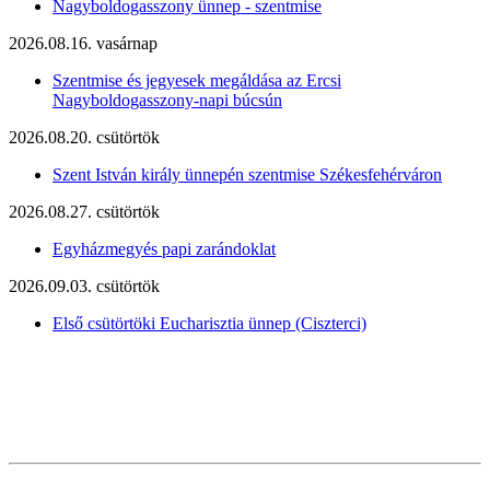
Nagyboldogasszony ünnep - szentmise
2026.08.16. vasárnap
Szentmise és jegyesek megáldása az Ercsi
Nagyboldogasszony-napi búcsún
2026.08.20. csütörtök
Szent István király ünnepén szentmise Székesfehérváron
2026.08.27. csütörtök
Egyházmegyés papi zarándoklat
2026.09.03. csütörtök
Első csütörtöki Eucharisztia ünnep (Ciszterci)