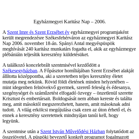
Egyházmegyei Karitász Nap – 2006.
A
Szent Imre és Szent Erzsébet év
egyházmegyei programjaként
került megrendezésre Székesfehérváron az egyházmegyei Karitász
Nap 2006. november 18-án. Spányi Antal megyéspüspök
meghívását 240 karitász munkatárs fogadta el, akik az egyházmegye
plébániáin teljesítik keresztény küldetésüket.
A találkozó koncelebrált szentmisével kezdődött a
Székesegyházban
. A Főpásztor homíliájában Szent Erzsébet alakját
állította középpontba, aki a szeretetben teljes keresztény életet
mutatja meg nekünk. Rövid földi életének minden helyzetében –
mint idegenben felnövekvő gyermek, szerető feleség és édesanya,
szegénységet és száműzetést elfogadó özvegy – önzetlenül szerette
Krisztust és embertársait. Boldogsását nem abban kereste és találta
meg, amit másoktól megszerezhetett, hanem, amit másoknak adni
tudott. A világ erkölcsi megújulása csak ezen az úton érhető el, és
ennek a keresztény szeretetnek mindnyájan tanúi kell, hogy
legyünk.
A szentmise után a
Szent István Művelődési Házban
folytatódott az
összejövetel. A püspöki bevezető konkrét programot fogalmazott