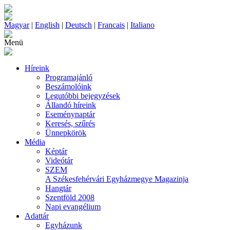
Magyar
|
English
|
Deutsch
|
Francais
|
Italiano
Menü
Híreink
Programajánló
Beszámolóink
Legutóbbi bejegyzések
Állandó híreink
Eseménynaptár
Keresés, szűrés
Ünnepkörök
Média
Képtár
Videótár
SZEM
A Székesfehérvári Egyházmegye Magazinja
Hangtár
Szentföld 2008
Napi evangélium
Adattár
Egyházunk