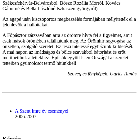
Székesfehérvár-Belvárosból, Bősze Rozália Mórról, Kovács
Gáborné és Bella Lászlóné Iszkaszentgyörgyről)
Az agapé után kiscsoportos megbeszélés formájában mélyítették el a
jelenlévők a hallottakat.
A Főpásztor zárszavában arra az örömre hívta fel a figyelmet, amit
csak mások örömében találhatunk meg. Az Örömhír ragyogása az
önzetlen, szolgáló szeretet. Ez teszi hitelessé egyházunk küldetését.
A mai napon az imádságos és bölcs szavakból bátorítást és erőt
meríthettünk a tettekhez. Építsük együtt Isten Országát a szeretet
tetteiben gyümölcsöt termő hitünkkel!
Szöveg és fényképek: Ugrits Tamás
A Szent Imre év eseményei
2006-2007
Képtár