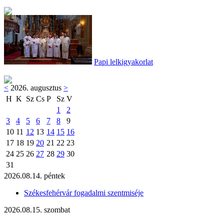
Papi lelkigyakorlat
<
2026. augusztus
>
H
K
Sz
Cs
P
Sz
V
1
2
3
4
5
6
7
8
9
10
11
12
13
14
15
16
17
18
19
20
21
22
23
24
25
26
27
28
29
30
31
2026.08.14. péntek
Székesfehérvár fogadalmi szentmiséje
2026.08.15. szombat