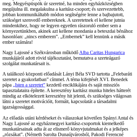
meg. Megyéspüspök úr szeretné, ha minden egyházközségben
megújulna ill. megalakulna a karitász-csoport; és szervezettebb,
jobban kommunikáltabb módon segítségére lenne a bajbajutott,
szükséget szenvedő embereknek. A szeretetnek el kellene jutnia
mindenkihez, hogy ne legyen egyetlen rászoruló ember sem a
környezetünkben, akinek azt kellene mondania a beteszdai bénához
hasonlóan: „nincs emberem”. „Embernek” kell lennünk a másik
ember számára!
Nagy Lajosné a Székvárosban működő
Alba Caritas Hungarica
munkájáról adott rövid tájékoztatást, bemutatva a szerteágazó
szolgálat munkatársait is.
A találkozó központi előadását Lányi Béla SVD tartotta „Felebaráti
szeretet a gyakorlatban” címmel. A téma kifejtését XVI. Benedek
pápa
„Isten a szeretet”
kezdetű enciklikájára és saját missziós
tapasztalataira építette. A keresztény karitász munka hiteles hátterét
mindig az elkötelezett keresztény hit jelenti, és szükséges világosan
látni a szeretet motivációit, formáit, kapcsolatát a társadalmi
igazságossággal.
Az előadás utáni kérdéseket és válaszokat követően Spányi Antal és
Nagy Lajosné az egyházmegyei karitász-csoportok kiemelkedő
munkatársainak adta át az elismerő könyvjutalmakat és a jelképes
„rózsákat”. (Németh Sarolta Dunaújvárosból, Pakodi Ferencné