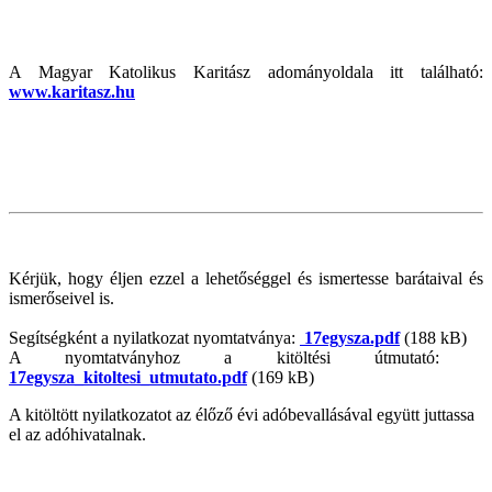
A Magyar Katolikus Karitász adományoldala itt található:
www.karitasz.hu
Kérjük, hogy éljen ezzel a lehetőséggel és ismertesse barátaival és
ismerőseivel is.
Segítségként a nyilatkozat nyomtatványa:
17egysza.pdf
(188 kB)
A nyomtatványhoz a kitöltési útmutató:
17egysza_kitoltesi_utmutato.pdf
(169 kB)
A kitöltött nyilatkozatot az élőző évi adóbevallásával együtt juttassa
el az adóhivatalnak.