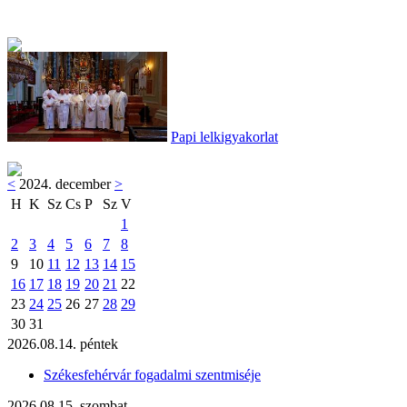
Papi lelkigyakorlat
<
2024. december
>
H
K
Sz
Cs
P
Sz
V
1
2
3
4
5
6
7
8
9
10
11
12
13
14
15
16
17
18
19
20
21
22
23
24
25
26
27
28
29
30
31
2026.08.14. péntek
Székesfehérvár fogadalmi szentmiséje
2026.08.15. szombat