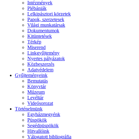
Intézmények
Plébániák
Lelkipásztori körzetek
Papok, szerzetesek
Világi munkatársak
Dokumentumok
Kitüntetések
Térkép
Miserend
Linkgyűjtemény
Nyertes pályázatok
Közbeszerzés
Adatvédelem
Gyűjteményeink
Bemutatás
Könyvtár
Múzeum
Levéltár
Videósorozat
Történelmünk
Egyházmegyénk
Püspökök
Segédpüspökök
Hitvallóink
Válogatott bibliográfia