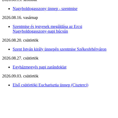
Nagyboldogasszony ünnep - szentmise
2026.08.16. vasárnap
Szentmise és jegyesek megáldása az Ercsi
Nagyboldogasszony-napi búcsún
2026.08.20. csütörtök
Szent István király ünnepén szentmise Székesfehérváron
2026.08.27. csütörtök
Egyházmegyés papi zarándoklat
2026.09.03. csütörtök
Első csütörtöki Eucharisztia ünnep (Ciszterci)