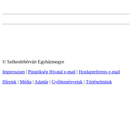
© Székesfehérvári Egyházmegye
Impresszum
|
Püspökség Hivatal e-mail
|
Honlapreferens e-mail
Híreink
|
Média
|
Adattár
|
Gyűjteményeink
|
Történelmünk