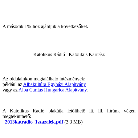
A második 1%-hoz ajánljuk a következőket.
Katolikus Rádió
Katolikus Karitász
Az oldalainkon megtalálható intézmények:
például az
Albakultúra Egyházi Alapítvány
vagy az
Alba Caritas Hungarica Alapítvány
.
A Katolikus Rádió plakátja letölthető itt, ill. hírünk végén
megtekinthető:
2013katradio_1szazalek.pdf
(3.3 MB)