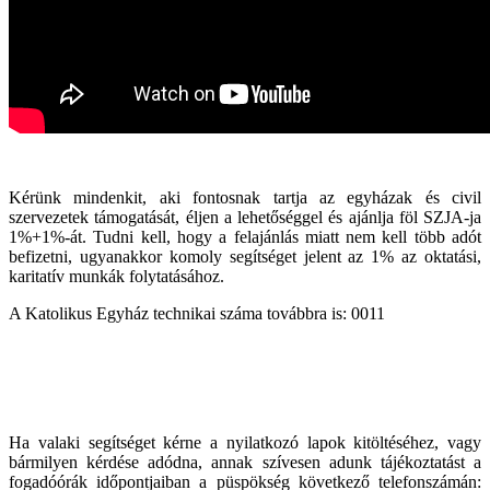
Kérünk mindenkit, aki fontosnak tartja az egyházak és civil
szervezetek támogatását, éljen a lehetőséggel és ajánlja föl SZJA-ja
1%+1%-át. Tudni kell, hogy a felajánlás miatt nem kell több adót
befizetni, ugyanakkor komoly segítséget jelent az 1% az oktatási,
karitatív munkák folytatásához.
A Katolikus Egyház technikai száma továbbra is: 0011
Ha valaki segítséget kérne a nyilatkozó lapok kitöltéséhez, vagy
bármilyen kérdése adódna, annak szívesen adunk tájékoztatást a
fogadóórák időpontjaiban a püspökség következő telefonszámán: