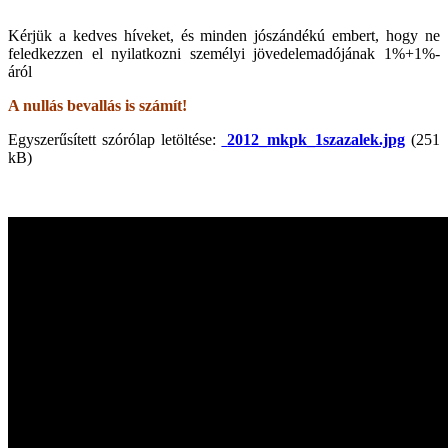
Kérjük a kedves híveket, és minden jószándékú embert, hogy ne
feledkezzen el nyilatkozni személyi jövedelemadójának 1%+1%-
áról
A nullás bevallás is számít!
Egyszerűsített szórólap letöltése:
2012_mkpk_1szazalek.jpg
(251
kB)