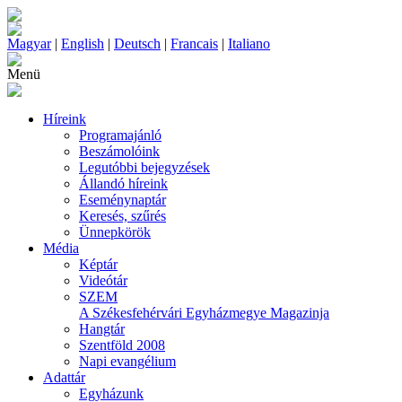
Magyar
|
English
|
Deutsch
|
Francais
|
Italiano
Menü
Híreink
Programajánló
Beszámolóink
Legutóbbi bejegyzések
Állandó híreink
Eseménynaptár
Keresés, szűrés
Ünnepkörök
Média
Képtár
Videótár
SZEM
A Székesfehérvári Egyházmegye Magazinja
Hangtár
Szentföld 2008
Napi evangélium
Adattár
Egyházunk