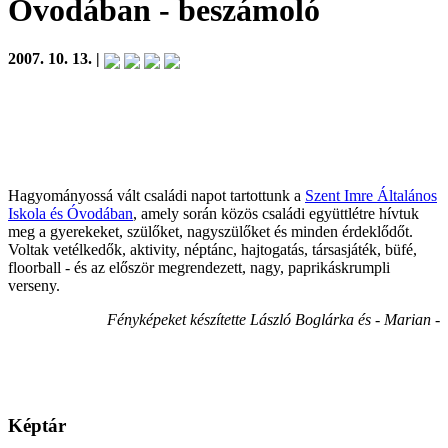
Óvodában
- beszámoló
2007. 10. 13. |
Hagyományossá vált családi napot tartottunk a
Szent Imre Általános
Iskola és Óvodában
, amely során közös családi együttlétre hívtuk
meg a gyerekeket, szülőket, nagyszülőket és minden érdeklődőt.
Voltak vetélkedők, aktivity, néptánc, hajtogatás, társasjáték, büfé,
floorball - és az először megrendezett, nagy, paprikáskrumpli
verseny.
Fényképeket készítette László Boglárka és - Marian -
Képtár