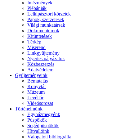
Intézmények
Plébániák
Lelkipásztori körzetek
Papok, szerzetesek
Világi munkatársak
Dokumentumok
Kitüntetések
Térkép
Miserend
Linkgyűjtemény
Nyertes pályázatok
Közbeszerzés
Adatvédelem
Gyűjteményeink
Bemutatás
Könyvtár
Múzeum
Levéltár
Videósorozat
Történelmünk
Egyházmegyénk
Püspökök
Segédpüspökök
Hitvallóink
Válogatott bibliográfia