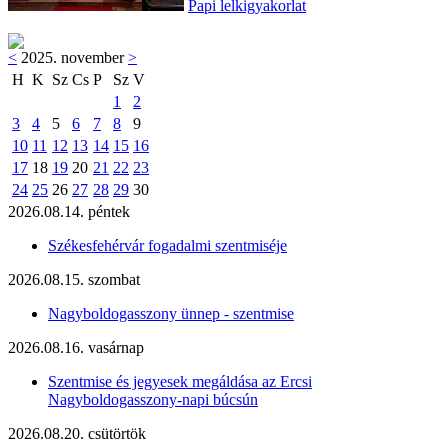
Papi lelkigyakorlat
<
2025. november
>
H
K
Sz
Cs
P
Sz
V
1
2
3
4
5
6
7
8
9
10
11
12
13
14
15
16
17
18
19
20
21
22
23
24
25
26
27
28
29
30
2026.08.14. péntek
Székesfehérvár fogadalmi szentmiséje
2026.08.15. szombat
Nagyboldogasszony ünnep - szentmise
2026.08.16. vasárnap
Szentmise és jegyesek megáldása az Ercsi
Nagyboldogasszony-napi búcsún
2026.08.20. csütörtök