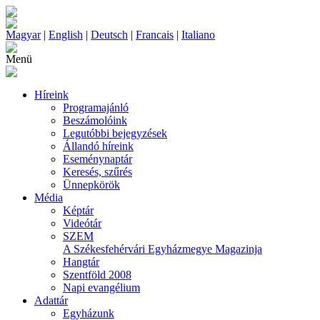
Magyar
|
English
|
Deutsch
|
Francais
|
Italiano
Menü
Híreink
Programajánló
Beszámolóink
Legutóbbi bejegyzések
Állandó híreink
Eseménynaptár
Keresés, szűrés
Ünnepkörök
Média
Képtár
Videótár
SZEM
A Székesfehérvári Egyházmegye Magazinja
Hangtár
Szentföld 2008
Napi evangélium
Adattár
Egyházunk