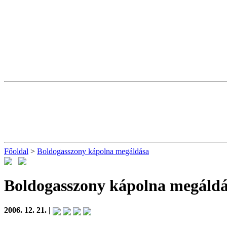
Főoldal
>
Boldogasszony kápolna megáldása
Boldogasszony kápolna megáld
2006. 12. 21. |