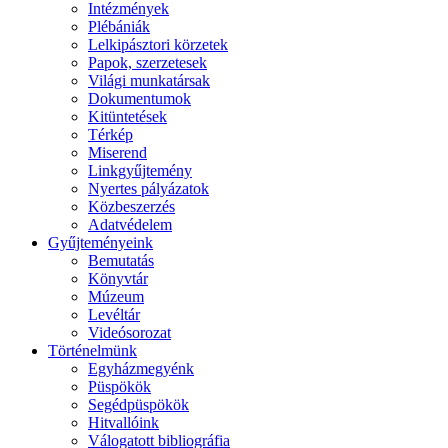
Intézmények
Plébániák
Lelkipásztori körzetek
Papok, szerzetesek
Világi munkatársak
Dokumentumok
Kitüntetések
Térkép
Miserend
Linkgyűjtemény
Nyertes pályázatok
Közbeszerzés
Adatvédelem
Gyűjteményeink
Bemutatás
Könyvtár
Múzeum
Levéltár
Videósorozat
Történelmünk
Egyházmegyénk
Püspökök
Segédpüspökök
Hitvallóink
Válogatott bibliográfia