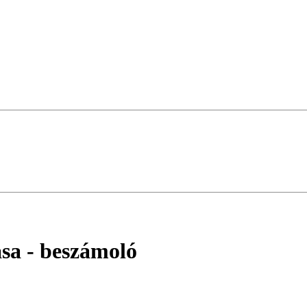
ása
- beszámoló