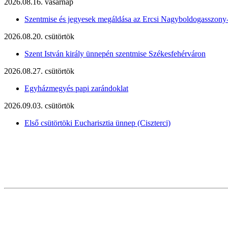
2026.08.16. vasárnap
Szentmise és jegyesek megáldása az Ercsi Nagyboldogasszony
2026.08.20. csütörtök
Szent István király ünnepén szentmise Székesfehérváron
2026.08.27. csütörtök
Egyházmegyés papi zarándoklat
2026.09.03. csütörtök
Első csütörtöki Eucharisztia ünnep (Ciszterci)