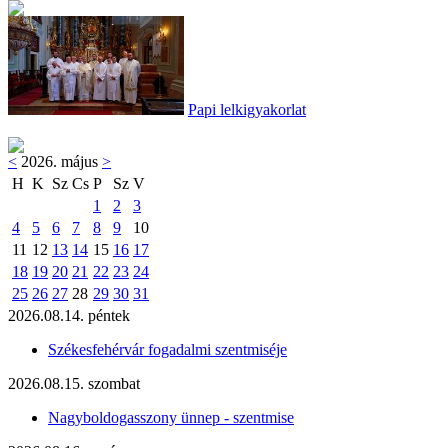
Papi lelkigyakorlat
<
2026. május
>
H
K
Sz
Cs
P
Sz
V
1
2
3
4
5
6
7
8
9
10
11
12
13
14
15
16
17
18
19
20
21
22
23
24
25
26
27
28
29
30
31
2026.08.14. péntek
Székesfehérvár fogadalmi szentmiséje
2026.08.15. szombat
Nagyboldogasszony ünnep - szentmise