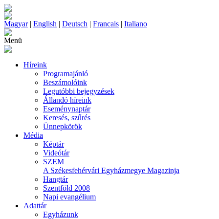
Magyar
|
English
|
Deutsch
|
Francais
|
Italiano
Menü
Híreink
Programajánló
Beszámolóink
Legutóbbi bejegyzések
Állandó híreink
Eseménynaptár
Keresés, szűrés
Ünnepkörök
Média
Képtár
Videótár
SZEM
A Székesfehérvári Egyházmegye Magazinja
Hangtár
Szentföld 2008
Napi evangélium
Adattár
Egyházunk