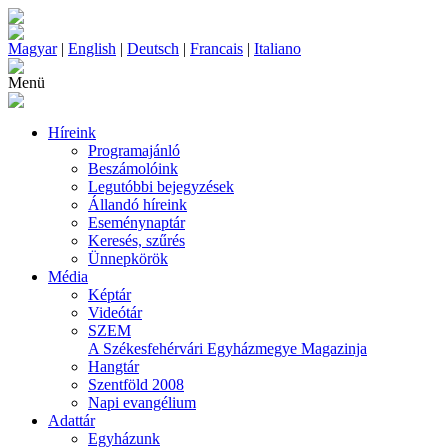
Magyar
|
English
|
Deutsch
|
Francais
|
Italiano
Menü
Híreink
Programajánló
Beszámolóink
Legutóbbi bejegyzések
Állandó híreink
Eseménynaptár
Keresés, szűrés
Ünnepkörök
Média
Képtár
Videótár
SZEM
A Székesfehérvári Egyházmegye Magazinja
Hangtár
Szentföld 2008
Napi evangélium
Adattár
Egyházunk