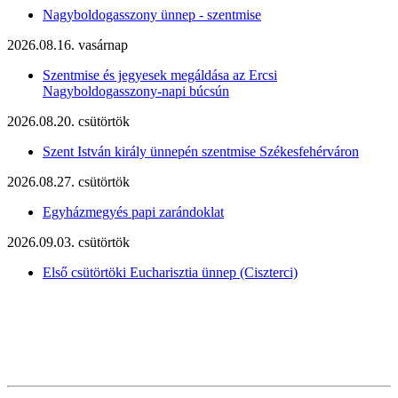
Nagyboldogasszony ünnep - szentmise
2026.08.16. vasárnap
Szentmise és jegyesek megáldása az Ercsi
Nagyboldogasszony-napi búcsún
2026.08.20. csütörtök
Szent István király ünnepén szentmise Székesfehérváron
2026.08.27. csütörtök
Egyházmegyés papi zarándoklat
2026.09.03. csütörtök
Első csütörtöki Eucharisztia ünnep (Ciszterci)