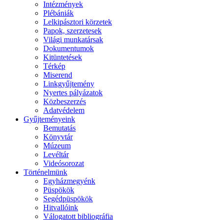
Intézmények
Plébániák
Lelkipásztori körzetek
Papok, szerzetesek
Világi munkatársak
Dokumentumok
Kitüntetések
Térkép
Miserend
Linkgyűjtemény
Nyertes pályázatok
Közbeszerzés
Adatvédelem
Gyűjteményeink
Bemutatás
Könyvtár
Múzeum
Levéltár
Videósorozat
Történelmünk
Egyházmegyénk
Püspökök
Segédpüspökök
Hitvallóink
Válogatott bibliográfia