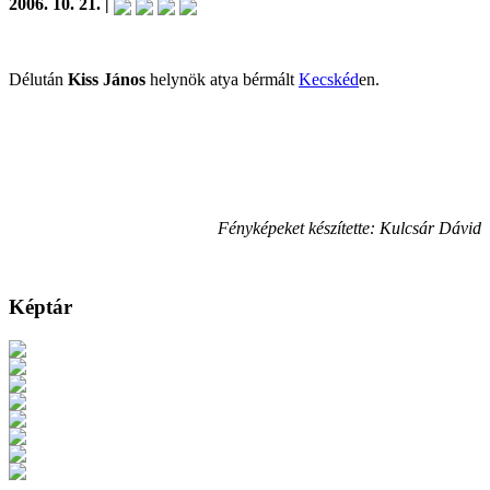
2006. 10. 21. |
Délután
Kiss János
helynök atya bérmált
Kecskéd
en.
Fényképeket készítette: Kulcsár Dávid
Képtár