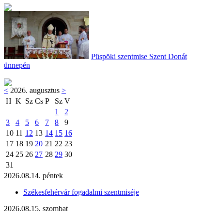
Püspöki szentmise Szent Donát
ünnepén
<
2026. augusztus
>
H
K
Sz
Cs
P
Sz
V
1
2
3
4
5
6
7
8
9
10
11
12
13
14
15
16
17
18
19
20
21
22
23
24
25
26
27
28
29
30
31
2026.08.14. péntek
Székesfehérvár fogadalmi szentmiséje
2026.08.15. szombat