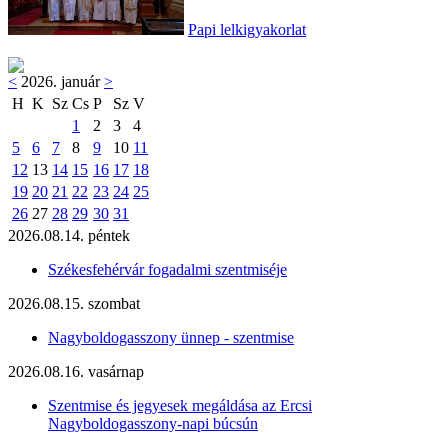
Papi lelkigyakorlat
<
2026. január
>
H
K
Sz
Cs
P
Sz
V
1
2
3
4
5
6
7
8
9
10
11
12
13
14
15
16
17
18
19
20
21
22
23
24
25
26
27
28
29
30
31
2026.08.14. péntek
Székesfehérvár fogadalmi szentmiséje
2026.08.15. szombat
Nagyboldogasszony ünnep - szentmise
2026.08.16. vasárnap
Szentmise és jegyesek megáldása az Ercsi
Nagyboldogasszony-napi búcsún