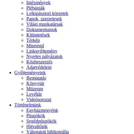
Intézmények
Plébániák
Lelkipásztori körzetek
Papok, szerzetesek
Világi munkatársak
Dokumentumok
Kitüntetések
Térkép
Miserend
Linkgyűjtemény
Nyertes pályázatok
Közbeszerzés
Adatvédelem
Gyűjteményeink
Bemutatás
Könyvtár
Múzeum
Levéltár
Videósorozat
Történelmünk
Egyházmegyénk
Püspökök
Segédpüspökök
Hitvallóink
Válogatott bibliográfia