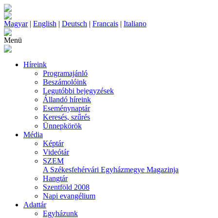
Magyar
|
English
|
Deutsch
|
Francais
|
Italiano
Menü
Híreink
Programajánló
Beszámolóink
Legutóbbi bejegyzések
Állandó híreink
Eseménynaptár
Keresés, szűrés
Ünnepkörök
Média
Képtár
Videótár
SZEM
A Székesfehérvári Egyházmegye Magazinja
Hangtár
Szentföld 2008
Napi evangélium
Adattár
Egyházunk