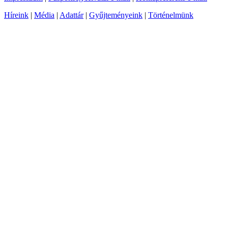
Híreink
|
Média
|
Adattár
|
Gyűjteményeink
|
Történelmünk