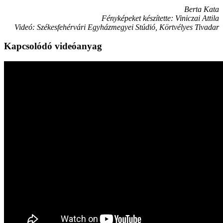
Berta Kata
Fényképeket készítette: Viniczai Attila
Videó: Székesfehérvári Egyházmegyei Stúdió, Körtvélyes Tivadar
Kapcsolódó videóanyag