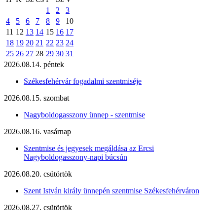
1
2
3
4
5
6
7
8
9
10
11
12
13
14
15
16
17
18
19
20
21
22
23
24
25
26
27
28
29
30
31
2026.08.14. péntek
Székesfehérvár fogadalmi szentmiséje
2026.08.15. szombat
Nagyboldogasszony ünnep - szentmise
2026.08.16. vasárnap
Szentmise és jegyesek megáldása az Ercsi
Nagyboldogasszony-napi búcsún
2026.08.20. csütörtök
Szent István király ünnepén szentmise Székesfehérváron
2026.08.27. csütörtök