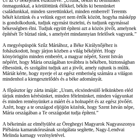
Úr az Ő békéjének eszközévé. „Urunk, békíts ki bennünket
önmagunkkal, a körülöttünk élőkkel, békíts ki bennünket
családunkkal, minden szerettünkkel, minden emberrel! Teremts
békét köztünk és a velünk egyet nem értők között, hogyha másképp
is gondolkodunk, tudjuk egymást tisztelni, és tudjunk egymással
békességben élni. Tudjuk együtt építeni azt a közös jövőt, amelynek
építését Te bíztad ránk, s amelyért mindannyian felelősek vagyunk.”
A megyéspüspök Szűz Máriához, a Béke Királynőjéhez is
fohászkodott, hogy járjon közben a világ békéjéért. Hogy
könyörögjön minden emberért, a magyar népért, Szent István
népéért, hogy Mária országában továbbra is békében, biztonságban
élhessünk, és szolgálni tudjuk azt a jövőt, amely rajtunk is múlik.
Máriát kérte, hogy nyerje el az egész emberiség számára a világon
mindenhol a kiengesztelődés és a béke adományát.
A főpásztor így zárta imáját: „Uram, elcsöndesülő lelkünkben eléd
tárjuk minden kérésünket, minden félelmünket, minden vágyunkat
és minden reményünket a máért és a holnapért és az egész jövőért.
Azért, hogy a te országod eljöjjön közénk, hogy Szent István népe,
Mária országában a Te országodat tudja építeni.”
A békeimán az elmélyülést az Öreghegyi Magyarok Nagyasszonya
Plébánia kamarakórusának szolgálata segítette, Nagy-Lendvai
Melinda karnagy vezényletével.