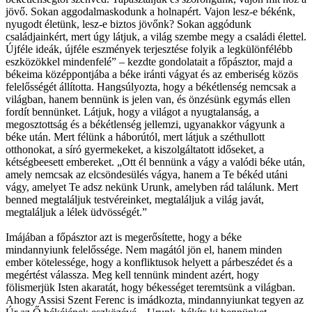
jövő. Sokan aggodalmaskodunk a holnapért. Vajon lesz-e békénk,
nyugodt életünk, lesz-e biztos jövőnk? Sokan aggódunk
családjainkért, mert úgy látjuk, a világ szembe megy a családi élettel.
Újféle ideák, újféle eszmények terjesztése folyik a legkülönfélébb
eszközökkel mindenfelé” – kezdte gondolatait a főpásztor, majd a
békeima középpontjába a béke iránti vágyat és az emberiség közös
felelősségét állította. Hangsúlyozta, hogy a békétlenség nemcsak a
világban, hanem bennünk is jelen van, és önzésünk egymás ellen
fordít bennünket. Látjuk, hogy a világot a nyugtalanság, a
megosztottság és a békétlenség jellemzi, ugyanakkor vágyunk a
béke után. Mert félünk a háborútól, mert látjuk a széthullott
otthonokat, a síró gyermekeket, a kiszolgáltatott időseket, a
kétségbeesett embereket. „Ott él bennünk a vágy a valódi béke után,
amely nemcsak az elcsöndesülés vágya, hanem a Te békéd utáni
vágy, amelyet Te adsz nekünk Urunk, amelyben rád találunk. Mert
benned megtaláljuk testvéreinket, megtaláljuk a világ javát,
megtaláljuk a lélek üdvösségét.”
Imájában a főpásztor azt is megerősítette, hogy a béke
mindannyiunk felelőssége. Nem magától jön el, hanem minden
ember kötelessége, hogy a konfliktusok helyett a párbeszédet és a
megértést válassza. Meg kell tennünk mindent azért, hogy
fölismerjük Isten akaratát, hogy békességet teremtsünk a világban.
Ahogy Assisi Szent Ferenc is imádkozta, mindannyiunkat tegyen az