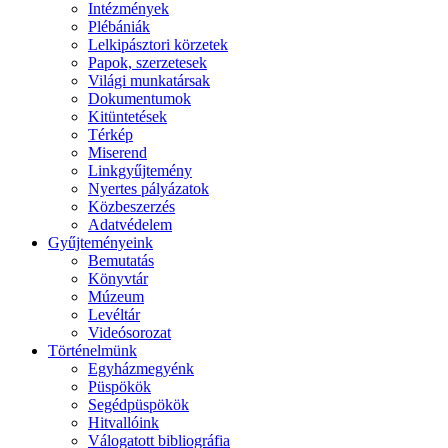
Intézmények
Plébániák
Lelkipásztori körzetek
Papok, szerzetesek
Világi munkatársak
Dokumentumok
Kitüntetések
Térkép
Miserend
Linkgyűjtemény
Nyertes pályázatok
Közbeszerzés
Adatvédelem
Gyűjteményeink
Bemutatás
Könyvtár
Múzeum
Levéltár
Videósorozat
Történelmünk
Egyházmegyénk
Püspökök
Segédpüspökök
Hitvallóink
Válogatott bibliográfia