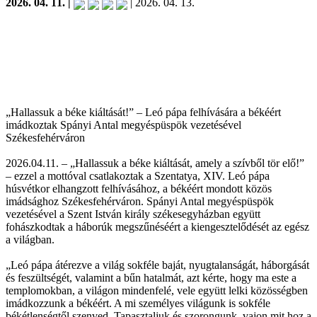
2026. 04. 11. |
| 2026. 04. 13.
„Hallassuk a béke kiáltását!” – Leó pápa felhívására a békéért
imádkoztak Spányi Antal megyéspüspök vezetésével
Székesfehérváron
2026.04.11. – „Hallassuk a béke kiáltását, amely a szívből tör elő!”
– ezzel a mottóval csatlakoztak a Szentatya, XIV. Leó pápa
húsvétkor elhangzott felhívásához, a békéért mondott közös
imádsághoz Székesfehérváron. Spányi Antal megyéspüspök
vezetésével a Szent István király székesegyházban együtt
fohászkodtak a háborúk megszűnéséért a kiengesztelődését az egész
a világban.
„Leó pápa átérezve a világ sokféle baját, nyugtalanságát, háborgását
és feszültségét, valamint a bűn hatalmát, azt kérte, hogy ma este a
templomokban, a világon mindenfelé, vele együtt lelki közösségben
imádkozzunk a békéért. A mi személyes világunk is sokféle
békétlenségtől szenved. Tapasztaljuk és szorongunk, vajon mit hoz a