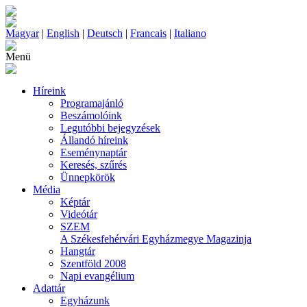
Magyar
|
English
|
Deutsch
|
Francais
|
Italiano
Menü
Híreink
Programajánló
Beszámolóink
Legutóbbi bejegyzések
Állandó híreink
Eseménynaptár
Keresés, szűrés
Ünnepkörök
Média
Képtár
Videótár
SZEM
A Székesfehérvári Egyházmegye Magazinja
Hangtár
Szentföld 2008
Napi evangélium
Adattár
Egyházunk