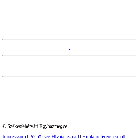
© Székesfehérvári Egyházmegye
Impresszum
|
Püspökség Hivatal e-mail
|
Honlapreferens e-mail