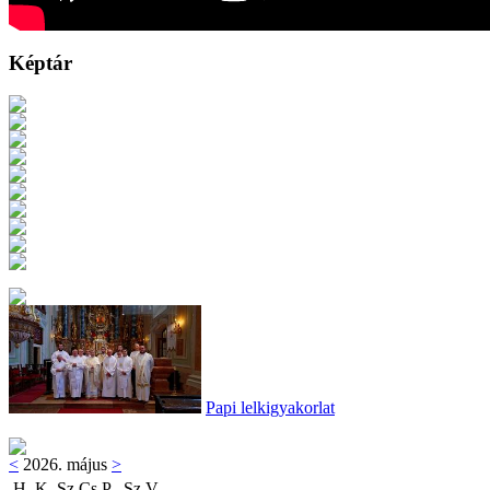
Képtár
Papi lelkigyakorlat
<
2026. május
>
H
K
Sz
Cs
P
Sz
V