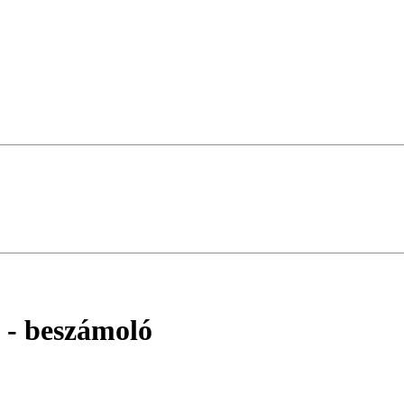
ó
- beszámoló