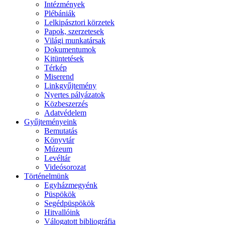
Intézmények
Plébániák
Lelkipásztori körzetek
Papok, szerzetesek
Világi munkatársak
Dokumentumok
Kitüntetések
Térkép
Miserend
Linkgyűjtemény
Nyertes pályázatok
Közbeszerzés
Adatvédelem
Gyűjteményeink
Bemutatás
Könyvtár
Múzeum
Levéltár
Videósorozat
Történelmünk
Egyházmegyénk
Püspökök
Segédpüspökök
Hitvallóink
Válogatott bibliográfia