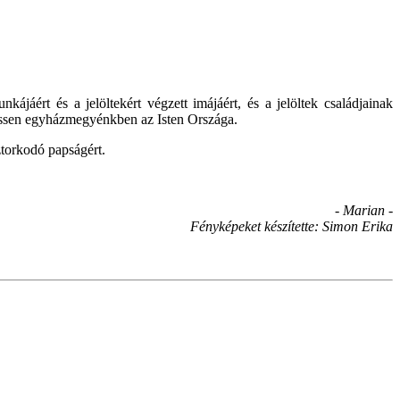
ért és a jelöltekért végzett imájáért, és a jelöltek családjainak
lhessen egyházmegyénkben az Isten Országa.
sztorkodó papságért.
- Marian -
Fényképeket készítette: Simon Erika