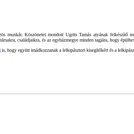
munkát. Köszönetet mondott Ugrits Tamás atyának felkészítő munkájá
unkatársakra, családjaikra, és az egyházmegye minden tagjára, hogy épü
i
is, hogy együtt imádkozzanak a lelkipásztori kisegítőkért és a lelkipá