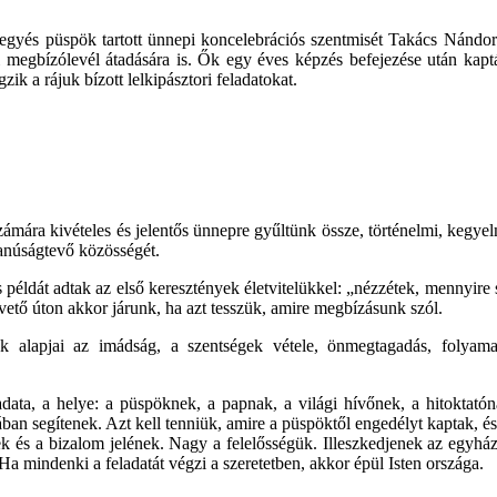
egyés püspök tartott ünnepi koncelebrációs szentmisét Takács Nándor
i megbízólevél átadására is. Ők egy éves képzés befejezése után kaptá
ik a rájuk bízott lelkipásztori feladatokat.
ára kivételes és jelentős ünnepre gyűltünk össze, történelmi, kegyel
tanúságtevő közösségét.
os példát adtak az első keresztények életvitelükkel: „nézzétek, mennyir
ető úton akkor járunk, ha azt tesszük, amire megbízásunk szól.
 alapjai az imádság, a szentségek vétele, önmegtagadás, folyamatos
ata, a helye: a püspöknek, a papnak, a világi hívőnek, a hitoktatón
ban segítenek. Azt kell tenniük, amire a püspöktől engedélyt kaptak, é
snek és a bizalom jelének. Nagy a felelősségük. Illeszkedjenek az egy
a mindenki a feladatát végzi a szeretetben, akkor épül Isten országa.