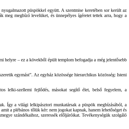
 nyugalmazott püspökkel együtt. A szentmise keretében sor került az
k meg megbízó levelüket, és ünnepélyes ígéretet tettek arra, hogy a
mi helyre – ez a kövekből épült templom befogadja a még jelentősebb
e szeretik egymást”. Az egyház közössége hierarchikus közösség: Isteni
 lelki-szellemi fejlődés, másokat segítő élet, belső fegyelem, a
ak. Így a világi lelkipásztori munkatársak a püspök megbízásából, a
s amit a plébános tőlük kér: nem jogokat kapnak, hanem lehetőséget és
házmegye szándékaihoz, szeressék előljáróikat. Tevékenységük szolgáló