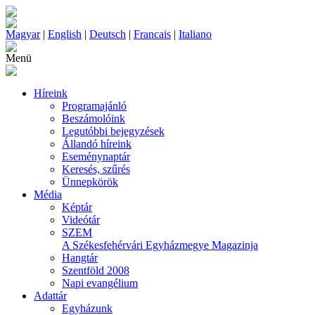
Magyar
|
English
|
Deutsch
|
Francais
|
Italiano
Menü
Híreink
Programajánló
Beszámolóink
Legutóbbi bejegyzések
Állandó híreink
Eseménynaptár
Keresés, szűrés
Ünnepkörök
Média
Képtár
Videótár
SZEM
A Székesfehérvári Egyházmegye Magazinja
Hangtár
Szentföld 2008
Napi evangélium
Adattár
Egyházunk