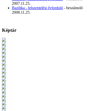
2007.11.25.
Bazilika - felszentelési évforduló
- beszámoló
2008.11.25.
Képtár