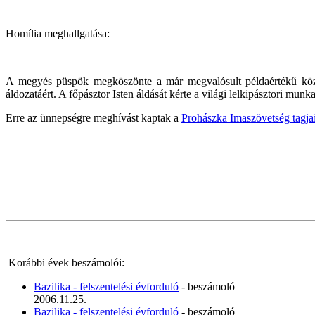
Homília meghallgatása:
A megyés püspök megköszönte a már megvalósult példaértékű közös 
áldozatáért. A főpásztor Isten áldását kérte a világi lelkipásztori m
Erre az ünnepségre meghívást kaptak a
Prohászka Imaszövetség tagja
Korábbi évek beszámolói:
Bazilika - felszentelési évforduló
- beszámoló
2006.11.25.
Bazilika - felszentelési évforduló
- beszámoló