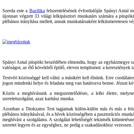
Szerda este a
Bazilika
felszentelésének évfordulóján Spányi Antal m
újonnan végzett 33 világi lelkipásztori munkatárs számára a püspök
plébános irányítása mellett, annak munkatársaként lelkiismeretesen végz
Spányi Antal püspöki beszédében elmondta, hogy az egyházmegye szám
valóságot, az élő kövekből épülő, eleven templomot: a keresztények 
Testvéri közösséggé kell válni: a másikért kell élnünk. Erre csodálat
jogon mindenki helye és feladata meg van határozva benne. Jézust köv
Közös a meghívásunk a megszentelődésre, a lelki életre, melynek
szeretetszolgálat, azaz karitász munka.
Azonban a Titokzatos Test tagjainak külön-külön más és más a felad
plébános irányításával, és a hívek közösségében a pasztorációs munká
meghívást a szolgálatra. A szolgálat lehetőségét tekintsék kitünteté
szeretet legyen és az egységhez, ne pedig a szakadásokhoz vezessen. H