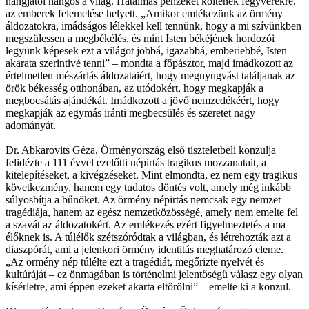
hangjától hangos a világ. Hatalmas pénzeket költenek fegyverekre,
az emberek felemelése helyett. „Amikor emlékezünk az örmény
áldozatokra, imádságos lélekkel kell tennünk, hogy a mi szívünkben
megszülessen a megbékélés, és mint Isten békéjének hordozói
legyünk képesek ezt a világot jobbá, igazabbá, emberiebbé, Isten
akarata szerintivé tenni” – mondta a főpásztor, majd imádkozott az
értelmetlen mészárlás áldozataiért, hogy megnyugvást találjanak az
örök békesség otthonában, az utódokért, hogy megkapják a
megbocsátás ajándékát. Imádkozott a jövő nemzedékéért, hogy
megkapják az egymás iránti megbecsülés és szeretet nagy
adományát.
Dr. Abkarovits Géza, Örményország első tiszteletbeli konzulja
felidézte a 111 évvel ezelőtti népirtás tragikus mozzanatait, a
kitelepítéseket, a kivégzéseket. Mint elmondta, ez nem egy tragikus
következmény, hanem egy tudatos döntés volt, amely még inkább
súlyosbítja a bűnöket. Az örmény népirtás nemcsak egy nemzet
tragédiája, hanem az egész nemzetközösségé, amely nem emelte fel
a szavát az áldozatokért. Az emlékezés ezért figyelmeztetés a ma
élőknek is. A túlélők szétszóródtak a világban, és létrehozták azt a
diaszpórát, ami a jelenkori örmény identitás meghatározó eleme.
„Az örmény nép túlélte ezt a tragédiát, megőrizte nyelvét és
kultúráját – ez önmagában is történelmi jelentőségű válasz egy olyan
kísérletre, ami éppen ezeket akarta eltörölni” – emelte ki a konzul.