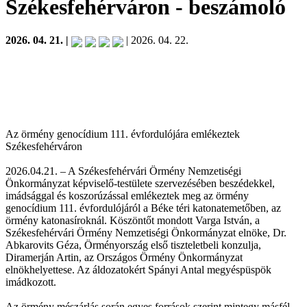
Székesfehérváron
- beszámoló
2026. 04. 21. |
| 2026. 04. 22.
Az örmény genocídium 111. évfordulójára emlékeztek
Székesfehérváron
2026.04.21. – A Székesfehérvári Örmény Nemzetiségi
Önkormányzat képviselő-testülete szervezésében beszédekkel,
imádsággal és koszorúzással emlékeztek meg az örmény
genocídium 111. évfordulójáról a Béke téri katonatemetőben, az
örmény katonasíroknál. Köszöntőt mondott Varga István, a
Székesfehérvári Örmény Nemzetiségi Önkormányzat elnöke, Dr.
Abkarovits Géza, Örményország első tiszteletbeli konzulja,
Diramerján Artin, az Országos Örmény Önkormányzat
elnökhelyettese. Az áldozatokért Spányi Antal megyéspüspök
imádkozott.
Az örmény mészárlás során egyes források szerint mintegy másfél