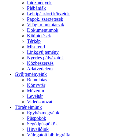
Intézmények
Plébániák
Lelkipásztori körzetek
Papok, szerzetesek
Világi munkatársak
Dokumentumok
Kitüntetések
Térkép
Miserend
Linkgyűjtemény
Nyertes pályázatok
Közbeszerzés
Adatvédelem
Gyűjteményeink
Bemutatás
Könyvtár
Múzeum
Levéltár
Videósorozat
Történelmünk
Egyházmegyénk
Püspökök
Segédpüspökök
Hitvallóink
Válogatott bibliográfia