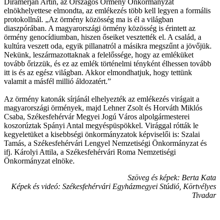
Diramerján Artin, az Országos Örmény Önkormányzat
elnökhelyettese elmondta, az emlékezés több kell legyen a formális
protokollnál. „Az örmény közösség ma is él a világban
diaszpórában. A magyarországi örmény közösség is érintett az
örmény genocídiumban, hiszen őseiket vesztették el. A család, a
kultúra veszett oda, egyik pillanatról a másikra megszűnt a jövőjük.
Nekünk, leszármazottaknak a felelőssége, hogy az emléküket
tovább őrizzük, és ez az emlék történelmi tényként élhessen tovább
itt is és az egész világban. Akkor elmondhatjuk, hogy tettünk
valamit a másfél millió áldozatért.”
Az örmény katonák sírjánál elhelyezték az emlékezés virágait a
magyarországi örmények, majd Lehner Zsolt és Horváth Miklós
Csaba, Székesfehérvár Megyei Jogú Város alpolgármesterei
koszorúztak Spányi Antal megyéspüspökkel. Virággal rótták le
kegyeletüket a kisebbségi önkormányzatok képviselői is: Szalai
Tamás, a Székesfehérvári Lengyel Nemzetiségi Önkormányzat és
ifj. Károlyi Attila, a Székesfehérvári Roma Nemzetiségi
Önkormányzat elnöke.
Szöveg és képek: Berta Kata
Képek és videó: Székesfehérvári Egyházmegyei Stúdió, Körtvélyes
Tivadar