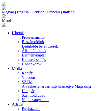
Magyar
|
English
|
Deutsch
|
Francais
|
Italiano
Menü
Híreink
Programajánló
Beszámolóink
Legutóbbi bejegyzések
Állandó híreink
Eseménynaptár
Keresés, szűrés
Ünnepkörök
Média
Képtár
Videótár
SZEM
A Székesfehérvári Egyházmegye Magazinja
Hangtár
Szentföld 2008
Napi evangélium
Adattár
Egyházunk