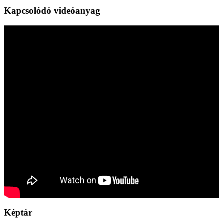
Kapcsolódó videóanyag
Képtár