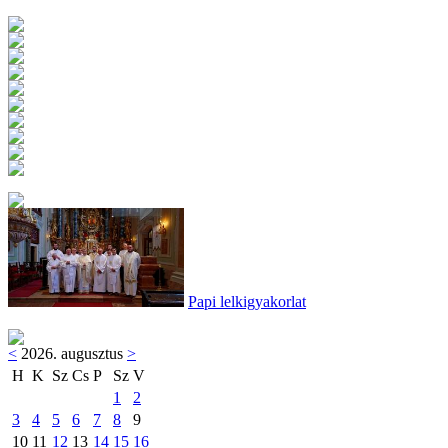
Papi lelkigyakorlat
<
2026. augusztus
>
H
K
Sz
Cs
P
Sz
V
1
2
3
4
5
6
7
8
9
10
11
12
13
14
15
16