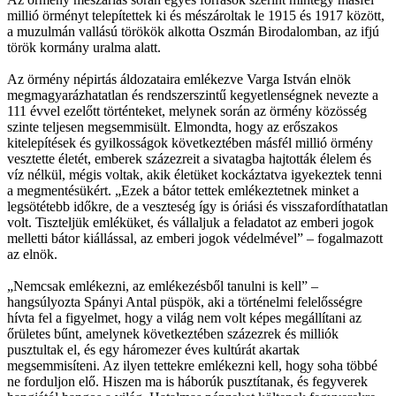
millió örményt telepítettek ki és mészároltak le 1915 és 1917 között,
a muzulmán vallású törökök alkotta Oszmán Birodalomban, az ifjú
török kormány uralma alatt.
Az örmény népirtás áldozataira emlékezve Varga István elnök
megmagyarázhatatlan és rendszerszintű kegyetlenségnek nevezte a
111 évvel ezelőtt történteket, melynek során az örmény közösség
szinte teljesen megsemmisült. Elmondta, hogy az erőszakos
kitelepítések és gyilkosságok következtében másfél millió örmény
vesztette életét, emberek százezreit a sivatagba hajtották élelem és
víz nélkül, mégis voltak, akik életüket kockáztatva igyekeztek tenni
a megmentésükért. „Ezek a bátor tettek emlékeztetnek minket a
legsötétebb időkre, de a veszteség így is óriási és visszafordíthatatlan
volt. Tiszteljük emléküket, és vállaljuk a feladatot az emberi jogok
melletti bátor kiállással, az emberi jogok védelmével” – fogalmazott
az elnök.
„Nemcsak emlékezni, az emlékezésből tanulni is kell” –
hangsúlyozta Spányi Antal püspök, aki a történelmi felelősségre
hívta fel a figyelmet, hogy a világ nem volt képes megállítani az
őrületes bűnt, amelynek következtében százezrek és milliók
pusztultak el, és egy háromezer éves kultúrát akartak
megsemmisíteni. Az ilyen tettekre emlékezni kell, hogy soha többé
ne forduljon elő. Hiszen ma is háborúk pusztítanak, és fegyverek