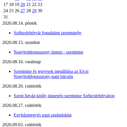
17
18
19
20
21
22
23
24
25
26
27
28
29
30
31
2026.08.14. péntek
Székesfehérvár fogadalmi szentmiséje
2026.08.15. szombat
Nagyboldogasszony ünnep - szentmise
2026.08.16. vasárnap
Szentmise és jegyesek megáldása az Ercsi
Nagyboldogasszony-napi búcsún
2026.08.20. csütörtök
Szent István király ünnepén szentmise Székesfehérváron
2026.08.27. csütörtök
Egyházmegyés papi zarándoklat
2026.09.03. csütörtök