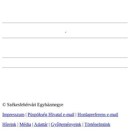
© Székesfehérvári Egyházmegye
Impresszum
|
Püspökség Hivatal e-mail
|
Honlapreferens e-mail
Híreink
|
Média
|
Adattár
|
Gyűjteményeink
|
Történelmünk