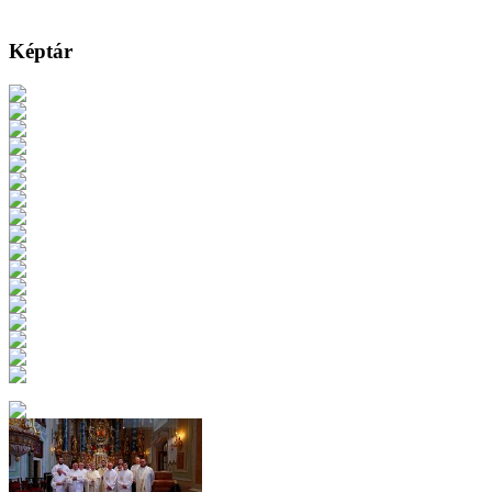
Képtár