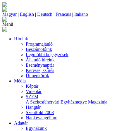
Magyar
|
English
|
Deutsch
|
Francais
|
Italiano
Menü
Híreink
Programajánló
Beszámolóink
Legutóbbi bejegyzések
Állandó híreink
Eseménynaptár
Keresés, szűrés
Ünnepkörök
Média
Képtár
Videótár
SZEM
A Székesfehérvári Egyházmegye Magazinja
Hangtár
Szentföld 2008
Napi evangélium
Adattár
Egyházunk