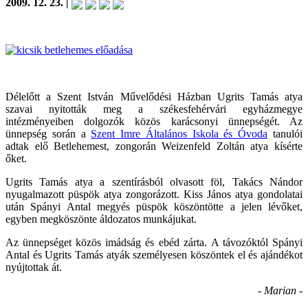
2009. 12. 23. |
Délelőtt a Szent István Művelődési Házban Ugrits Tamás atya
szavai nyitották meg a székesfehérvári egyházmegye
intézményeiben dolgozók közös karácsonyi ünnepségét. Az
ünnepség során a
Szent Imre Általános Iskola és Óvoda
tanulói
adtak elő Betlehemest, zongorán Weizenfeld Zoltán atya kísérte
őket.
Ugrits Tamás atya a szentírásból olvasott föl, Takács Nándor
nyugalmazott püspök atya zongorázott. Kiss János atya gondolatai
után Spányi Antal megyés püspök köszöntötte a jelen lévőket,
egyben megköszönte áldozatos munkájukat.
Az ünnepséget közös imádság és ebéd zárta. A távozóktól Spányi
Antal és Ugrits Tamás atyák személyesen köszöntek el és ajándékot
nyújtottak át.
- Marian -