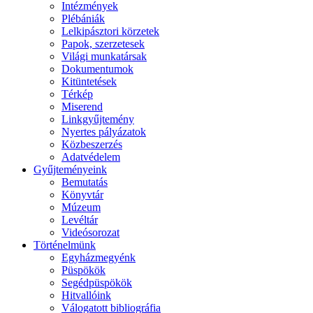
Intézmények
Plébániák
Lelkipásztori körzetek
Papok, szerzetesek
Világi munkatársak
Dokumentumok
Kitüntetések
Térkép
Miserend
Linkgyűjtemény
Nyertes pályázatok
Közbeszerzés
Adatvédelem
Gyűjteményeink
Bemutatás
Könyvtár
Múzeum
Levéltár
Videósorozat
Történelmünk
Egyházmegyénk
Püspökök
Segédpüspökök
Hitvallóink
Válogatott bibliográfia