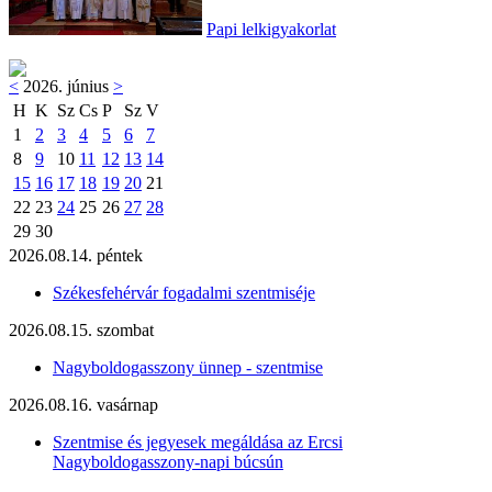
Papi lelkigyakorlat
<
2026. június
>
H
K
Sz
Cs
P
Sz
V
1
2
3
4
5
6
7
8
9
10
11
12
13
14
15
16
17
18
19
20
21
22
23
24
25
26
27
28
29
30
2026.08.14. péntek
Székesfehérvár fogadalmi szentmiséje
2026.08.15. szombat
Nagyboldogasszony ünnep - szentmise
2026.08.16. vasárnap
Szentmise és jegyesek megáldása az Ercsi
Nagyboldogasszony-napi búcsún