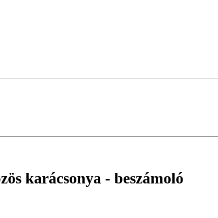
zös karácsonya
- beszámoló