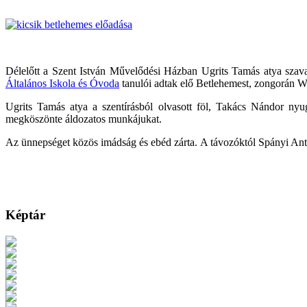
Délelőtt a Szent István Művelődési Házban Ugrits Tamás atya sza
Általános Iskola és Óvoda
tanulói adtak elő Betlehemest, zongorán We
Ugrits Tamás atya a szentírásból olvasott föl, Takács Nándor ny
megköszönte áldozatos munkájukat.
Az ünnepséget közös imádság és ebéd zárta. A távozóktól Spányi Anta
Képtár