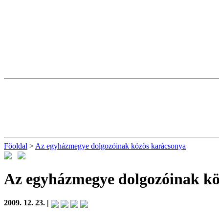
Főoldal
>
Az egyházmegye dolgozóinak közös karácsonya
Az egyházmegye dolgozóinak kö
2009. 12. 23. |