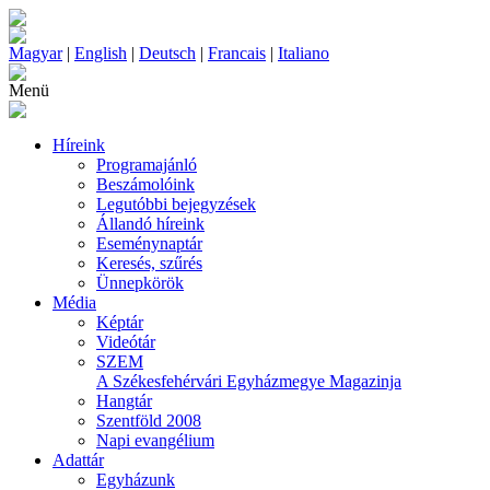
Magyar
|
English
|
Deutsch
|
Francais
|
Italiano
Menü
Híreink
Programajánló
Beszámolóink
Legutóbbi bejegyzések
Állandó híreink
Eseménynaptár
Keresés, szűrés
Ünnepkörök
Média
Képtár
Videótár
SZEM
A Székesfehérvári Egyházmegye Magazinja
Hangtár
Szentföld 2008
Napi evangélium
Adattár
Egyházunk