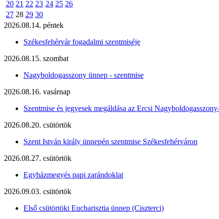
20
21
22
23
24
25
26
27
28
29
30
2026.08.14. péntek
Székesfehérvár fogadalmi szentmiséje
2026.08.15. szombat
Nagyboldogasszony ünnep - szentmise
2026.08.16. vasárnap
Szentmise és jegyesek megáldása az Ercsi Nagyboldogasszony
2026.08.20. csütörtök
Szent István király ünnepén szentmise Székesfehérváron
2026.08.27. csütörtök
Egyházmegyés papi zarándoklat
2026.09.03. csütörtök
Első csütörtöki Eucharisztia ünnep (Ciszterci)