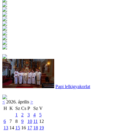
Papi lelkigyakorlat
<
2026. április
>
H
K
Sz
Cs
P
Sz
V
1
2
3
4
5
6
7
8
9
10
11
12
13
14
15
16
17
18
19