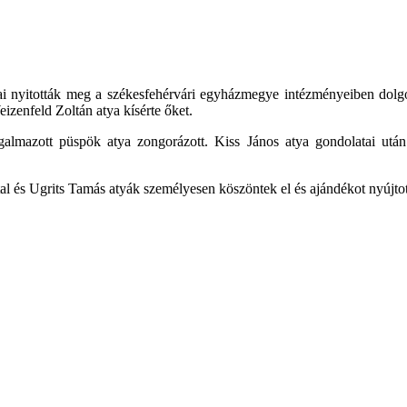
vai nyitották meg a székesfehérvári egyházmegye intézményeiben dol
izenfeld Zoltán atya kísérte őket.
ugalmazott püspök atya zongorázott. Kiss János atya gondolatai utá
l és Ugrits Tamás atyák személyesen köszöntek el és ajándékot nyújtot