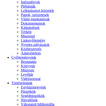
Intézmények
Plébániák
Lelkipásztori körzetek
Papok, szerzetesek
Világi munkatársak
Dokumentumok
Kitüntetések
Térkép
Miserend
Linkgyűjtemény
Nyertes pályázatok
Közbeszerzés
Adatvédelem
Gyűjteményeink
Bemutatás
Könyvtár
Múzeum
Levéltár
Videósorozat
Történelmünk
Egyházmegyénk
Püspökök
Segédpüspökök
Hitvallóink
Válogatott bibliográfia