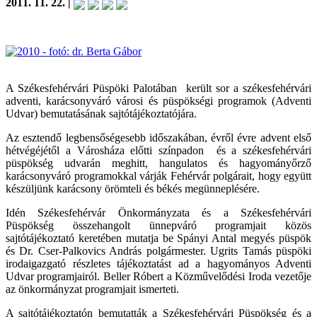
2011. 11. 22. |
A Székesfehérvári Püspöki Palotában került sor a székesfehérvári
adventi, karácsonyváró városi és püspökségi programok (Adventi
Udvar) bemutatásának sajtótájékoztatójára.
Az esztendő legbensőségesebb időszakában, évről évre advent első
hétvégéjétől a Városháza előtti színpadon és a székesfehérvári
püspökség udvarán meghitt, hangulatos és hagyományőrző
karácsonyváró programokkal várják Fehérvár polgárait, hogy együtt
készüljünk karácsony örömteli és békés megünneplésére.
Idén Székesfehérvár Önkormányzata és a Székesfehérvári
Püspökség összehangolt ünnepváró programjait közös
sajtótájékoztató keretében mutatja be Spányi Antal megyés püspök
és Dr. Cser-Palkovics András polgármester. Ugrits Tamás püspöki
irodaigazgató részletes tájékoztatást ad a hagyományos Adventi
Udvar programjairól. Beller Róbert a Közművelődési Iroda vezetője
az önkormányzat programjait ismerteti.
A sajtótájékoztatón bemutatták a Székesfehérvári Püspökség és a