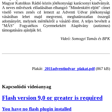
Magyar Katolikus Rádió közös jótékonysági karácsonyi kiadványát.
A neves művészek előadásában elhangzó "Mindenkiért eljött" címet
viselő verses zenés cd lemezt az Adventi Udvar jótékonysági
vásárában lehet majd megvenni, meghatározatlan összegű
adományért, melynek mértékéről a vásárló dönt. A teljes bevételt a
"MÁS" Fogyatékos Gyermekekért Alapítvány (autizmus)
támogatására ajánlják fel.
Videó: Somogyi Tamás és BPK
Plakát:
2011adventiudvar_plakat.pdf
(867 kB)
Kapcsolódó videóanyag
Flash version 9,0 or greater is required
You have no flash plugin installed