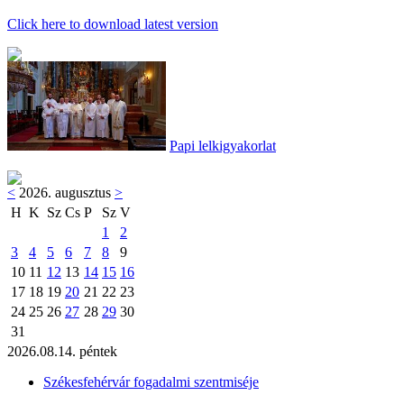
Click here to download latest version
Papi lelkigyakorlat
<
2026. augusztus
>
H
K
Sz
Cs
P
Sz
V
1
2
3
4
5
6
7
8
9
10
11
12
13
14
15
16
17
18
19
20
21
22
23
24
25
26
27
28
29
30
31
2026.08.14. péntek
Székesfehérvár fogadalmi szentmiséje