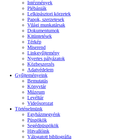
Intézmények
Plébániák
Lelkipásztori körzetek
Papok, szerzetesek
Világi munkatársak
Dokumentumok
Kitüntetések
Térkép
Miserend
Linkgyűjtemény
Nyertes pályázatok
Közbeszerzés
Adatvédelem
Gyűjteményeink
Bemutatás
Könyvtár
Múzeum
Levéltár
Videósorozat
Történelmünk
Egyházmegyénk
Püspökök
Segédpüspökök
Hitvallóink
Válogatott bibliográfia