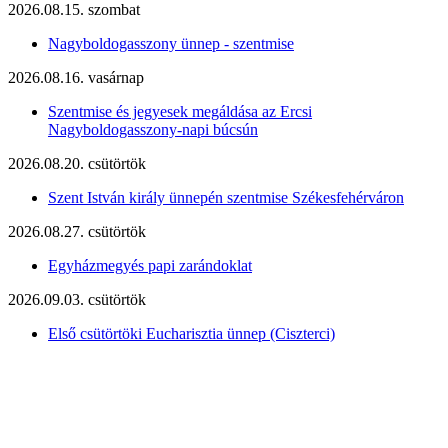
2026.08.15. szombat
Nagyboldogasszony ünnep - szentmise
2026.08.16. vasárnap
Szentmise és jegyesek megáldása az Ercsi
Nagyboldogasszony-napi búcsún
2026.08.20. csütörtök
Szent István király ünnepén szentmise Székesfehérváron
2026.08.27. csütörtök
Egyházmegyés papi zarándoklat
2026.09.03. csütörtök
Első csütörtöki Eucharisztia ünnep (Ciszterci)