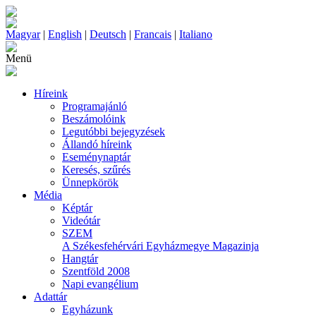
Magyar
|
English
|
Deutsch
|
Francais
|
Italiano
Menü
Híreink
Programajánló
Beszámolóink
Legutóbbi bejegyzések
Állandó híreink
Eseménynaptár
Keresés, szűrés
Ünnepkörök
Média
Képtár
Videótár
SZEM
A Székesfehérvári Egyházmegye Magazinja
Hangtár
Szentföld 2008
Napi evangélium
Adattár
Egyházunk