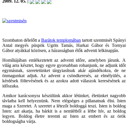
2009. 12. 05. |
Szombaton délelőtt a
Barátok templomában
tartott szentmisét Spányi
Antal megyés püspök Ugrits Tamás, Harkai Gábor és Tornyai
Gábor atyákkal közösen, a házasságban élők adventi lelkinapján.
Homíliájában emlékeztetett az adventi időre, amelyben járunk. A
világ arra késztet, hogy egyre gyorsabban rohanjunk, ne adjunk időt
egymásnak, szeretetünket tárgyiasítsuk akár ajándékokra, de ne
önmagunkat adjuk. Az advent a csöndkeresés, az elmélyülés, a
kérdések föltevésének és az azokra adott válaszok keresésének az
időszaka.
Amikor karácsonyra készülünk akkor létünket, életünket nagyobb
távlatba kell helyeznünk. Nem elégséges a pillanatnak élni. Isten
maga a Szeretet. A szeretet a létezőt boldoggá teszi. Isten is boldog
Isten: azt akarja, ha bárkit is a nemlétből a létbe hív, az boldog
legyen. Boldog életre teremti az Isten az embert és az örök
boldogságba várja.