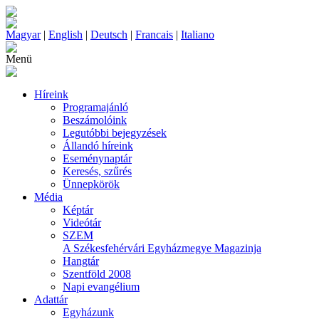
Magyar
|
English
|
Deutsch
|
Francais
|
Italiano
Menü
Híreink
Programajánló
Beszámolóink
Legutóbbi bejegyzések
Állandó híreink
Eseménynaptár
Keresés, szűrés
Ünnepkörök
Média
Képtár
Videótár
SZEM
A Székesfehérvári Egyházmegye Magazinja
Hangtár
Szentföld 2008
Napi evangélium
Adattár
Egyházunk