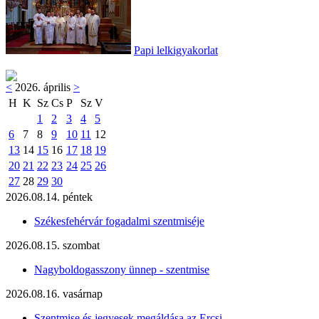
Papi lelkigyakorlat
<
2026. április
>
H
K
Sz
Cs
P
Sz
V
1
2
3
4
5
6
7
8
9
10
11
12
13
14
15
16
17
18
19
20
21
22
23
24
25
26
27
28
29
30
2026.08.14. péntek
Székesfehérvár fogadalmi szentmiséje
2026.08.15. szombat
Nagyboldogasszony ünnep - szentmise
2026.08.16. vasárnap
Szentmise és jegyesek megáldása az Ercsi