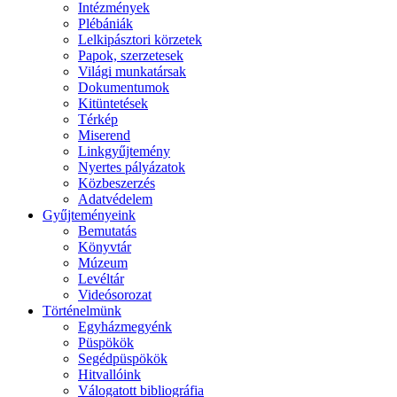
Intézmények
Plébániák
Lelkipásztori körzetek
Papok, szerzetesek
Világi munkatársak
Dokumentumok
Kitüntetések
Térkép
Miserend
Linkgyűjtemény
Nyertes pályázatok
Közbeszerzés
Adatvédelem
Gyűjteményeink
Bemutatás
Könyvtár
Múzeum
Levéltár
Videósorozat
Történelmünk
Egyházmegyénk
Püspökök
Segédpüspökök
Hitvallóink
Válogatott bibliográfia