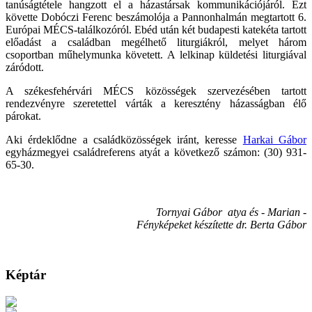
tanúságtétele hangzott el a házastársak kommunikációjáról. Ezt
követte Dobóczi Ferenc beszámolója a Pannonhalmán megtartott 6.
Európai MÉCS-találkozóról. Ebéd után két budapesti katekéta tartott
előadást a családban megélhető liturgiákról, melyet három
csoportban műhelymunka követett. A lelkinap küldetési liturgiával
záródott.
A székesfehérvári MÉCS közösségek szervezésében tartott
rendezvényre szeretettel várták a keresztény házasságban élő
párokat.
Aki érdeklődne a családközösségek iránt, keresse
Harkai Gábor
egyházmegyei családreferens atyát a következő számon: (30) 931-
65-30.
Tornyai Gábor atya és - Marian -
Fényképeket készítette dr. Berta Gábor
Képtár