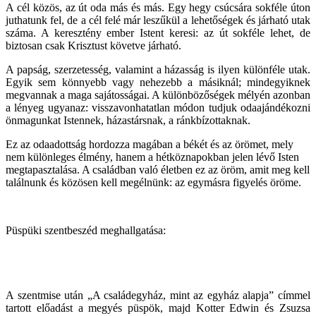
A cél közös, az út oda más és más. Egy hegy csúcsára sokféle úton
juthatunk fel, de a cél felé már leszűkül a lehetőségek és járható utak
száma. A keresztény ember Istent keresi: az út sokféle lehet, de
biztosan csak Krisztust követve járható.
A papság, szerzetesség, valamint a házasság is ilyen különféle utak.
Egyik sem könnyebb vagy nehezebb a másiknál; mindegyiknek
megvannak a maga sajátosságai. A különbözőségek mélyén azonban
a lényeg ugyanaz: visszavonhatatlan módon tudjuk odaajándékozni
önmagunkat Istennek, házastársnak, a ránkbízottaknak.
Ez az odaadottság hordozza magában a békét és az örömet, mely
nem különleges élmény, hanem a hétköznapokban jelen lévő Isten
megtapasztalása. A családban való életben ez az öröm, amit meg kell
találnunk és közösen kell megélnünk: az egymásra figyelés öröme.
Püspüki szentbeszéd meghallgatása:
A szentmise után „A családegyház, mint az egyház alapja” címmel
tartott előadást a megyés püspök, majd Kotter Edwin és Zsuzsa