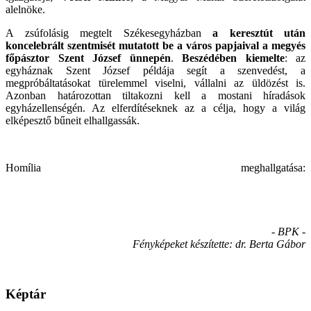
alelnöke.
A zsúfolásig megtelt Székesegyházban
a keresztút után
koncelebrált szentmisét mutatott be a város papjaival a megyés
főpásztor Szent József ünnepén
.
Beszédében kiemelte
: az
egyháznak Szent József példája segít a szenvedést, a
megpróbáltatásokat türelemmel viselni, vállalni az üldözést is.
Azonban határozottan tiltakozni kell a mostani híradások
egyházellenségén. Az elferdítéseknek az a célja, hogy a világ
elképesztő bűneit elhallgassák.
Homília meghallgatása:
- BPK -
Fényképeket készítette: dr. Berta Gábor
Képtár