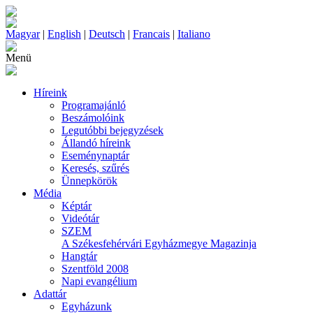
Magyar
|
English
|
Deutsch
|
Francais
|
Italiano
Menü
Híreink
Programajánló
Beszámolóink
Legutóbbi bejegyzések
Állandó híreink
Eseménynaptár
Keresés, szűrés
Ünnepkörök
Média
Képtár
Videótár
SZEM
A Székesfehérvári Egyházmegye Magazinja
Hangtár
Szentföld 2008
Napi evangélium
Adattár
Egyházunk