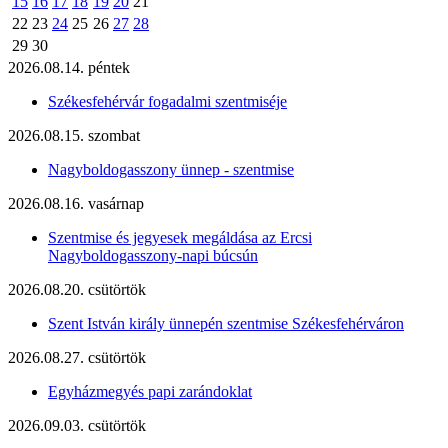
15
16
17
18
19
20
21
22
23
24
25
26
27
28
29
30
2026.08.14. péntek
Székesfehérvár fogadalmi szentmiséje
2026.08.15. szombat
Nagyboldogasszony ünnep - szentmise
2026.08.16. vasárnap
Szentmise és jegyesek megáldása az Ercsi
Nagyboldogasszony-napi búcsún
2026.08.20. csütörtök
Szent István király ünnepén szentmise Székesfehérváron
2026.08.27. csütörtök
Egyházmegyés papi zarándoklat
2026.09.03. csütörtök