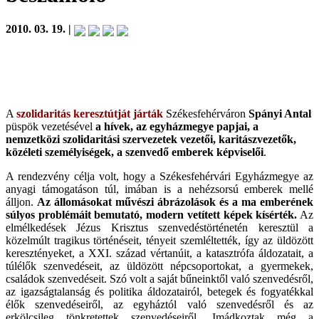
2010. 03. 19. |
A
szolidaritás keresztútját járták
Székesfehérváron
Spányi Antal
püspök vezetésével
a hívek, az egyházmegye papjai, a
nemzetközi szolidaritási szervezetek vezetői, karitászvezetők,
közéleti személyiségek, a szenvedő emberek képviselői
.
A rendezvény célja volt, hogy a Székesfehérvári Egyházmegye az
anyagi támogatáson túl, imában is a nehézsorsú emberek mellé
álljon.
Az állomásokat művészi ábrázolások és a ma emberének
súlyos problémáit bemutató, modern vetített képek kísérték.
Az
elmélkedések Jézus Krisztus szenvedéstörténetén keresztül a
közelmúlt tragikus történéseit, tényeit szemléltették, így az üldözött
keresztényeket, a XXI. század vértanúit, a katasztrófa áldozatait, a
túlélők szenvedéseit, az üldözött népcsoportokat, a gyermekek,
családok szenvedéseit. Szó volt a saját bűneinktől való szenvedésről,
az igazságtalanság és politika áldozatairól, betegek és fogyatékkal
élők szenvedéseiről, az egyháztól való szenvedésről és az
erkölcsileg tönkretettek szenvedéseiről. Imádkoztak még a