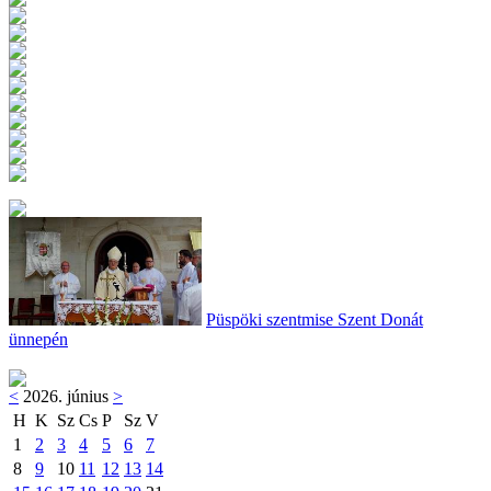
Püspöki szentmise Szent Donát
ünnepén
<
2026. június
>
H
K
Sz
Cs
P
Sz
V
1
2
3
4
5
6
7
8
9
10
11
12
13
14