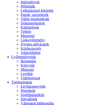
Intézmények
Plébániák
Lelkipásztori körzetek
Papok, szerzetesek
Világi munkatársak
Dokumentumok
Kitüntetések
Térkép
Miserend
Linkgyűjtemény
Nyertes pályázatok
Közbeszerzés
Adatvédelem
Gyűjteményeink
Bemutatás
Könyvtár
Múzeum
Levéltár
Videósorozat
Történelmünk
Egyházmegyénk
Püspökök
Segédpüspökök
Hitvallóink
Válogatott bibliográfia