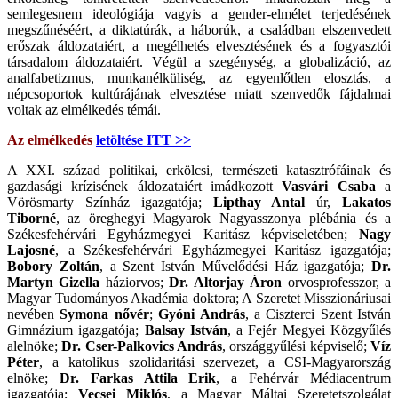
semlegesnem ideológiája vagyis a gender-elmélet terjedésének
megszűnéséért, a diktatúrák, a háborúk, a családban elszenvedett
erőszak áldozataiért, a megélhetés elvesztésének és a fogyasztói
társadalom áldozataiért. Végül a szegénység, a globalizáció, az
analfabetizmus, munkanélküliség, az egyenlőtlen elosztás, a
népcsoportok kultúrájának elvesztése miatt szenvedők fájdalmai
voltak az elmélkedés témái.
Az elmélkedés
letöltése ITT >>
A XXI. század politikai, erkölcsi, természeti katasztrófáinak és
gazdasági krízisének áldozataiért imádkozott
Vasvári Csaba
a
Vörösmarty Színház igazgatója;
Lipthay Antal
úr,
Lakatos
Tiborné
, az öreghegyi Magyarok Nagyasszonya plébánia és a
Székesfehérvári Egyházmegyei Karitász képviseletében;
Nagy
Lajosné
, a Székesfehérvári Egyházmegyei Karitász igazgatója;
Bobory Zoltán
, a Szent István Művelődési Ház igazgatója;
Dr.
Martyn Gizella
háziorvos;
Dr. Altorjay Áron
orvosprofesszor, a
Magyar Tudományos Akadémia doktora; A Szeretet Misszionáriusai
nevében
Symona nővér
;
Gyóni András
, a Ciszterci Szent István
Gimnázium igazgatója;
Balsay István
, a Fejér Megyei Közgyűlés
alelnöke;
Dr. Cser-Palkovics András
, országgyűlési képviselő;
Víz
Péter
, a katolikus szolidaritási szervezet, a CSI-Magyarország
elnöke;
Dr. Farkas Attila Erik
, a Fehérvár Médiacentrum
igazgatója;
Vecsei Miklós
, a Magyar Máltai Szeretetszolgálat