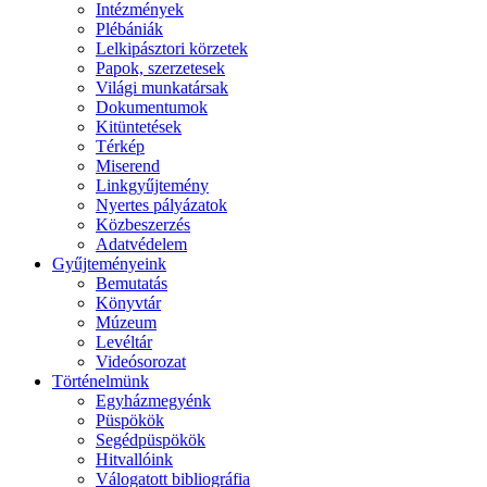
Intézmények
Plébániák
Lelkipásztori körzetek
Papok, szerzetesek
Világi munkatársak
Dokumentumok
Kitüntetések
Térkép
Miserend
Linkgyűjtemény
Nyertes pályázatok
Közbeszerzés
Adatvédelem
Gyűjteményeink
Bemutatás
Könyvtár
Múzeum
Levéltár
Videósorozat
Történelmünk
Egyházmegyénk
Püspökök
Segédpüspökök
Hitvallóink
Válogatott bibliográfia