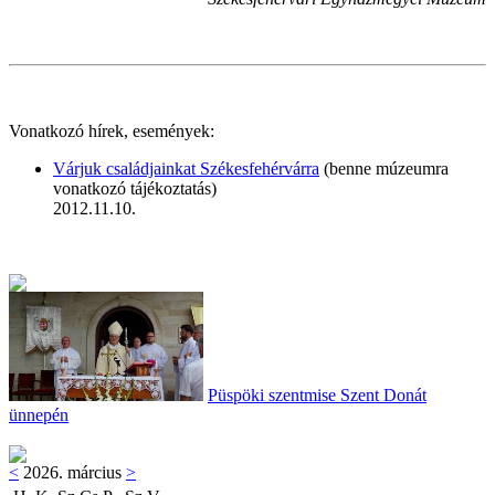
Vonatkozó hírek, események:
Várjuk családjainkat Székesfehérvárra
(benne múzeumra
vonatkozó tájékoztatás)
2012.11.10.
Püspöki szentmise Szent Donát
ünnepén
<
2026. március
>