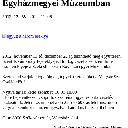
Egyházmegyei Múzeumban
2012. 12. 22.
| 2012. 11. 08.
2012. november 13-tól december 22-ig tekinthető meg együttesen
Szent István király fejereklyéje, Boldog Gizella és Szent Imre
csontereklyéje a Székesfehérvári Egyházmegyei Múzeumban.
Szeretettel várjuk látogatóinkat, tegyék tiszteletüket a Magyar Szent
Család előtt!
Nyitva tartás: kedd-szombat: 10.00-18.00
Előre bejelentkezett csoportok számára ingyenes tárlatvezetést
biztosítunk. Jelentkezni lehet a 06 22 510 698-as telefonszámon
vagy a jelentkezes.muzeum@szfvar.katolikus.hu e-mail címen.
Cím: 8000 Székesfehérvár, Városház tér 4.
Székesfehérvári Egyházmegyei Múzeum