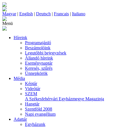
Magyar
|
English
|
Deutsch
|
Francais
|
Italiano
Menü
Híreink
Programajánló
Beszámolóink
Legutóbbi bejegyzések
Állandó híreink
Eseménynaptár
Keresés, szűrés
Ünnepkörök
Média
Képtár
Videótár
SZEM
A Székesfehérvári Egyházmegye Magazinja
Hangtár
Szentföld 2008
Napi evangélium
Adattár
Egyházunk