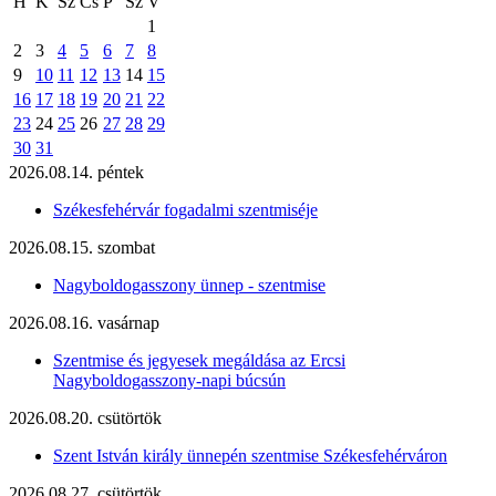
H
K
Sz
Cs
P
Sz
V
1
2
3
4
5
6
7
8
9
10
11
12
13
14
15
16
17
18
19
20
21
22
23
24
25
26
27
28
29
30
31
2026.08.14. péntek
Székesfehérvár fogadalmi szentmiséje
2026.08.15. szombat
Nagyboldogasszony ünnep - szentmise
2026.08.16. vasárnap
Szentmise és jegyesek megáldása az Ercsi
Nagyboldogasszony-napi búcsún
2026.08.20. csütörtök
Szent István király ünnepén szentmise Székesfehérváron
2026.08.27. csütörtök