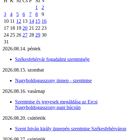
H
K
Sz
Cs
P
Sz
V
1
2
3
4
5
6
7
8
9
10
11
12
13
14
15
16
17
18
19
20
21
22
23
24
25
26
27
28
29
30
31
2026.08.14. péntek
Székesfehérvár fogadalmi szentmiséje
2026.08.15. szombat
Nagyboldogasszony ünnep - szentmise
2026.08.16. vasárnap
Szentmise és jegyesek megáldása az Ercsi
Nagyboldogasszony-napi búcsún
2026.08.20. csütörtök
Szent István király ünnepén szentmise Székesfehérváron
2026.08.27. csütörtök