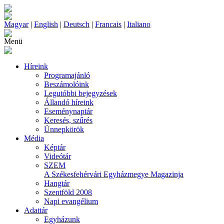
Magyar
|
English
|
Deutsch
|
Francais
|
Italiano
Menü
Híreink
Programajánló
Beszámolóink
Legutóbbi bejegyzések
Állandó híreink
Eseménynaptár
Keresés, szűrés
Ünnepkörök
Média
Képtár
Videótár
SZEM
A Székesfehérvári Egyházmegye Magazinja
Hangtár
Szentföld 2008
Napi evangélium
Adattár
Egyházunk