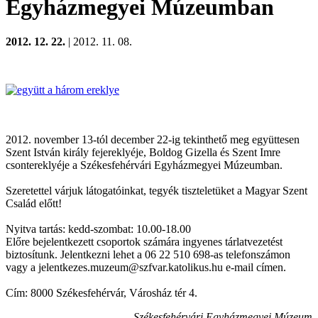
Egyházmegyei Múzeumban
2012. 12. 22.
| 2012. 11. 08.
2012. november 13-tól december 22-ig tekinthető meg együttesen
Szent István király fejereklyéje, Boldog Gizella és Szent Imre
csontereklyéje a Székesfehérvári Egyházmegyei Múzeumban.
Szeretettel várjuk látogatóinkat, tegyék tiszteletüket a Magyar Szent
Család előtt!
Nyitva tartás: kedd-szombat: 10.00-18.00
Előre bejelentkezett csoportok számára ingyenes tárlatvezetést
biztosítunk. Jelentkezni lehet a 06 22 510 698-as telefonszámon
vagy a jelentkezes.muzeum@szfvar.katolikus.hu e-mail címen.
Cím: 8000 Székesfehérvár, Városház tér 4.
Székesfehérvári Egyházmegyei Múzeum