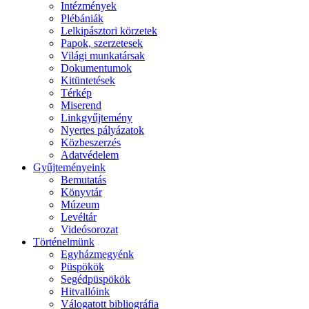
Intézmények
Plébániák
Lelkipásztori körzetek
Papok, szerzetesek
Világi munkatársak
Dokumentumok
Kitüntetések
Térkép
Miserend
Linkgyűjtemény
Nyertes pályázatok
Közbeszerzés
Adatvédelem
Gyűjteményeink
Bemutatás
Könyvtár
Múzeum
Levéltár
Videósorozat
Történelmünk
Egyházmegyénk
Püspökök
Segédpüspökök
Hitvallóink
Válogatott bibliográfia