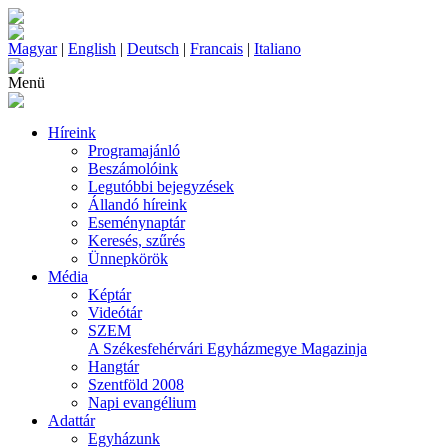
Magyar
|
English
|
Deutsch
|
Francais
|
Italiano
Menü
Híreink
Programajánló
Beszámolóink
Legutóbbi bejegyzések
Állandó híreink
Eseménynaptár
Keresés, szűrés
Ünnepkörök
Média
Képtár
Videótár
SZEM
A Székesfehérvári Egyházmegye Magazinja
Hangtár
Szentföld 2008
Napi evangélium
Adattár
Egyházunk