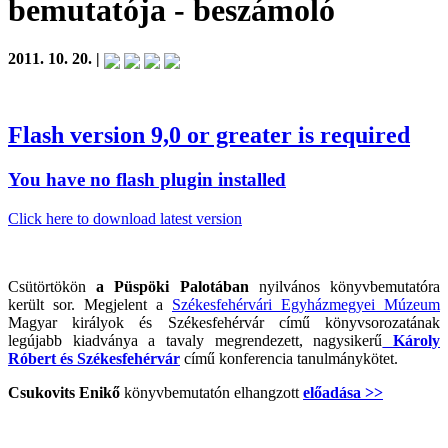
bemutatója
- beszámoló
2011. 10. 20. |
Flash version 9,0 or greater is required
You have no flash plugin installed
Click here to download latest version
Csütörtökön
a Püspöki Palotában
nyilvános könyvbemutatóra
került sor. Megjelent a
Székesfehérvári Egyházmegyei Múzeum
Magyar királyok és Székesfehérvár című könyvsorozatának
legújabb kiadványa a tavaly megrendezett, nagysikerű
Károly
Róbert és Székesfehérvár
című konferencia tanulmánykötet.
Csukovits Enikő
könyvbemutatón elhangzott
előadása >>