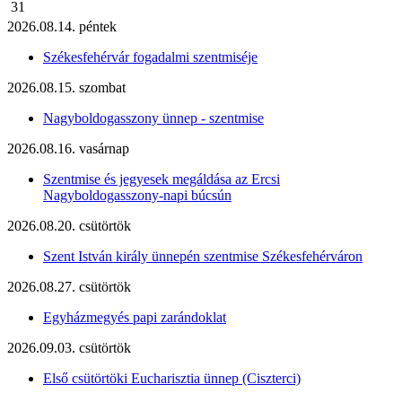
31
2026.08.14. péntek
Székesfehérvár fogadalmi szentmiséje
2026.08.15. szombat
Nagyboldogasszony ünnep - szentmise
2026.08.16. vasárnap
Szentmise és jegyesek megáldása az Ercsi
Nagyboldogasszony-napi búcsún
2026.08.20. csütörtök
Szent István király ünnepén szentmise Székesfehérváron
2026.08.27. csütörtök
Egyházmegyés papi zarándoklat
2026.09.03. csütörtök
Első csütörtöki Eucharisztia ünnep (Ciszterci)