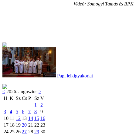
Videó: Somogyi Tamás és BPK
Papi lelkigyakorlat
<
2026. augusztus
>
H
K
Sz
Cs
P
Sz
V
1
2
3
4
5
6
7
8
9
10
11
12
13
14
15
16
17
18
19
20
21
22
23
24
25
26
27
28
29
30