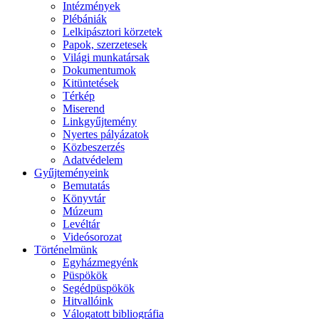
Intézmények
Plébániák
Lelkipásztori körzetek
Papok, szerzetesek
Világi munkatársak
Dokumentumok
Kitüntetések
Térkép
Miserend
Linkgyűjtemény
Nyertes pályázatok
Közbeszerzés
Adatvédelem
Gyűjteményeink
Bemutatás
Könyvtár
Múzeum
Levéltár
Videósorozat
Történelmünk
Egyházmegyénk
Püspökök
Segédpüspökök
Hitvallóink
Válogatott bibliográfia