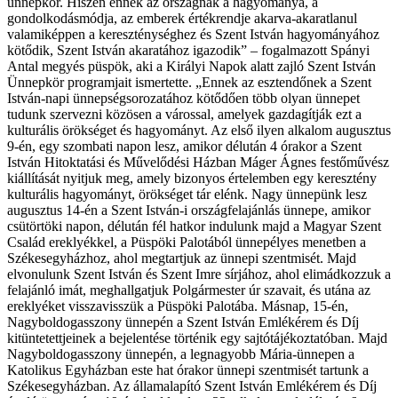
ünnepkör. Hiszen ennek az országnak a hagyománya, a
gondolkodásmódja, az emberek értékrendje akarva-akaratlanul
valamiképpen a kereszténységhez és Szent István hagyományához
kötődik, Szent István akaratához igazodik” – fogalmazott Spányi
Antal megyés püspök, aki a Királyi Napok alatt zajló Szent István
Ünnepkör programjait ismertette. „Ennek az esztendőnek a Szent
István-napi ünnepségsorozatához kötődően több olyan ünnepet
tudunk szervezni közösen a várossal, amelyek gazdagítják ezt a
kulturális örökséget és hagyományt. Az első ilyen alkalom augusztus
9-én, egy szombati napon lesz, amikor délután 4 órakor a Szent
István Hitoktatási és Művelődési Házban Máger Ágnes festőművész
kiállítását nyitjuk meg, amely bizonyos értelemben egy keresztény
kulturális hagyományt, örökséget tár elénk. Nagy ünnepünk lesz
augusztus 14-én a Szent István-i országfelajánlás ünnepe, amikor
csütörtöki napon, délután fél hatkor indulunk majd a Magyar Szent
Család ereklyékkel, a Püspöki Palotából ünnepélyes menetben a
Székesegyházhoz, ahol megtartjuk az ünnepi szentmisét. Majd
elvonulunk Szent István és Szent Imre sírjához, ahol elimádkozzuk a
felajánló imát, meghallgatjuk Polgármester úr szavait, és utána az
ereklyéket visszavisszük a Püspöki Palotába. Másnap, 15-én,
Nagyboldogasszony ünnepén a Szent István Emlékérem és Díj
kitüntetettjeinek a bejelentése történik egy sajtótájékoztatóban. Majd
Nagyboldogasszony ünnepén, a legnagyobb Mária-ünnepen a
Katolikus Egyházban este hat órakor ünnepi szentmisét tartunk a
Székesegyházban. Az államalapító Szent István Emlékérem és Díj