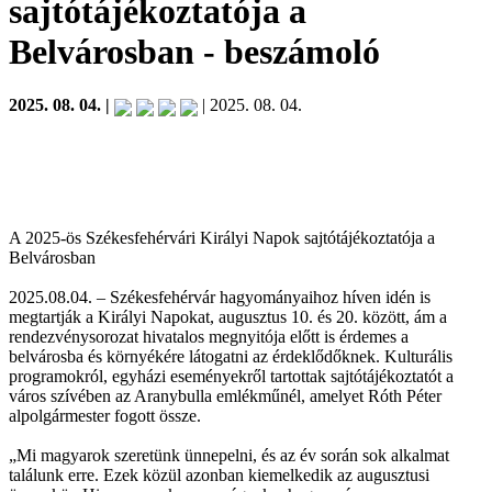
sajtótájékoztatója a
Belvárosban
- beszámoló
2025. 08. 04. |
| 2025. 08. 04.
A 2025-ös Székesfehérvári Királyi Napok sajtótájékoztatója a
Belvárosban
2025.08.04. – Székesfehérvár hagyományaihoz híven idén is
megtartják a Királyi Napokat, augusztus 10. és 20. között, ám a
rendezvénysorozat hivatalos megnyitója előtt is érdemes a
belvárosba és környékére látogatni az érdeklődőknek. Kulturális
programokról, egyházi eseményekről tartottak sajtótájékoztatót a
város szívében az Aranybulla emlékműnél, amelyet Róth Péter
alpolgármester fogott össze.
„Mi magyarok szeretünk ünnepelni, és az év során sok alkalmat
találunk erre. Ezek közül azonban kiemelkedik az augusztusi