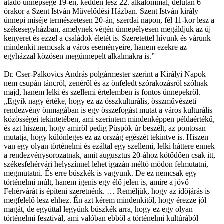
átadó ünnepsége 19-én, kedden lesz 22. alkalommal, délután 6
órakor a Szent István Művelődési Házban. Szent István király
ünnepi miséje természetesen 20-án, szerdai napon, fél 11-kor lesz a
székesegyházban, amelynek végén ünnepélyesen megáldjuk az új
kenyeret és ezzel a családok életét is. Szeretettel hívunk és várunk
mindenkit nemcsak a város eseményeire, hanem ezekre az
egyházzal közösen megünnepelt alkalmakra is.”
Dr. Cser-Palkovics András polgármester szerint a Királyi Napok
nem csupán táncról, zenéről és az önfeledt szórakozásról szólnak
majd, hanem lelki és szellemi értelemben is fontos ünnepekről.
„Egyik nagy értéke, hogy ez az összkulturális, összművészeti
rendezvény önmagában is egy összefogást mutat a város kulturális
közösségei tekintetében, ami szerintem mindenképpen példaértékű,
és azt hiszem, hogy amiről pedig Püspök úr beszélt, az pontosan
mutatja, hogy különleges ez az ország egészét tekintve is. Hiszen
van egy olyan történelmi és ezáltal egy szellemi, lelki háttere ennek
a rendezvénysorozatnak, amit augusztus 20-ához kötődően csak itt,
székesfehérvári helyszínnel lehet igazán méltó módon felmutatni,
megmutatni. És erre büszkék is vagyunk. De ez nemcsak egy
történelmi múlt, hanem igenis egy élő jelen is, amire a jövő
Fehérvárát is építeni szeretnénk. … Reméljük, hogy az időjárás is
megfelelő lesz ehhez. Én azt kérem mindenkitől, hogy érezze jól
magát, de egyúttal legyünk büszkék arra, hogy ez egy olyan
történelmi fesztivál, ami valóban ebből a történelmi kultúrából