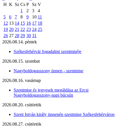
H
K
Sz
Cs
P
Sz
V
1
2
3
4
5
6
7
8
9
10
11
12
13
14
15
16
17
18
19
20
21
22
23
24
25
26
27
28
29
30
31
2026.08.14. péntek
Székesfehérvár fogadalmi szentmiséje
2026.08.15. szombat
Nagyboldogasszony ünnep - szentmise
2026.08.16. vasárnap
Szentmise és jegyesek megáldása az Ercsi
Nagyboldogasszony-napi búcsún
2026.08.20. csütörtök
Szent István király ünnepén szentmise Székesfehérváron
2026.08.27. csütörtök