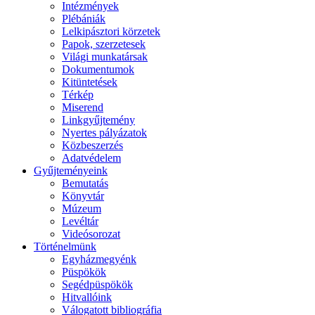
Intézmények
Plébániák
Lelkipásztori körzetek
Papok, szerzetesek
Világi munkatársak
Dokumentumok
Kitüntetések
Térkép
Miserend
Linkgyűjtemény
Nyertes pályázatok
Közbeszerzés
Adatvédelem
Gyűjteményeink
Bemutatás
Könyvtár
Múzeum
Levéltár
Videósorozat
Történelmünk
Egyházmegyénk
Püspökök
Segédpüspökök
Hitvallóink
Válogatott bibliográfia