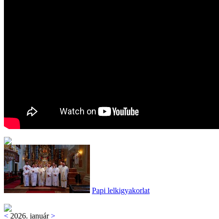
Papi lelkigyakorlat
<
2026. január
>