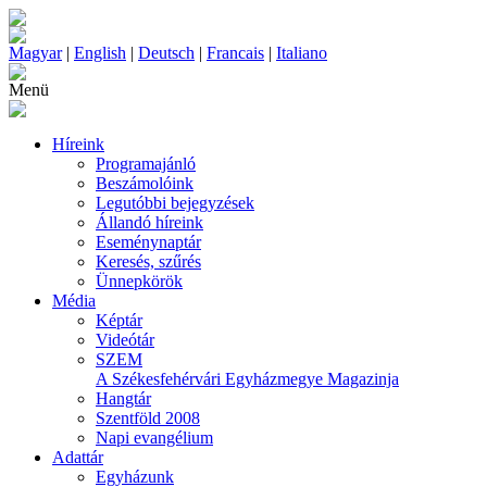
Magyar
|
English
|
Deutsch
|
Francais
|
Italiano
Menü
Híreink
Programajánló
Beszámolóink
Legutóbbi bejegyzések
Állandó híreink
Eseménynaptár
Keresés, szűrés
Ünnepkörök
Média
Képtár
Videótár
SZEM
A Székesfehérvári Egyházmegye Magazinja
Hangtár
Szentföld 2008
Napi evangélium
Adattár
Egyházunk