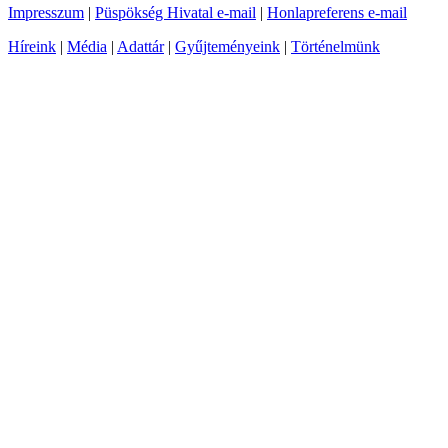
Impresszum
|
Püspökség Hivatal e-mail
|
Honlapreferens e-mail
Híreink
|
Média
|
Adattár
|
Gyűjteményeink
|
Történelmünk