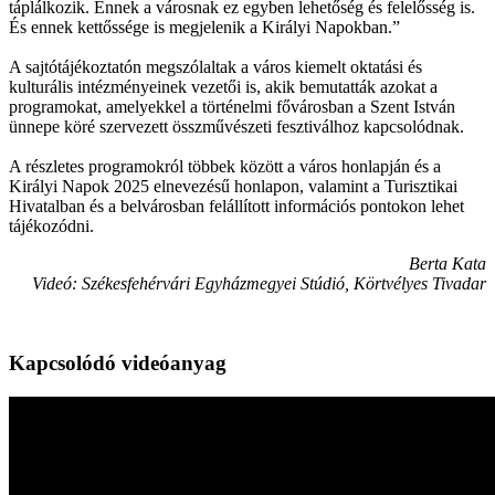
táplálkozik. Ennek a városnak ez egyben lehetőség és felelősség is.
És ennek kettőssége is megjelenik a Királyi Napokban.”
A sajtótájékoztatón megszólaltak a város kiemelt oktatási és
kulturális intézményeinek vezetői is, akik bemutatták azokat a
programokat, amelyekkel a történelmi fővárosban a Szent István
ünnepe köré szervezett összművészeti fesztiválhoz kapcsolódnak.
A részletes programokról többek között a város honlapján és a
Királyi Napok 2025 elnevezésű honlapon, valamint a Turisztikai
Hivatalban és a belvárosban felállított információs pontokon lehet
tájékozódni.
Berta Kata
Videó: Székesfehérvári Egyházmegyei Stúdió, Körtvélyes Tivadar
Kapcsolódó videóanyag