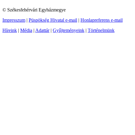
© Székesfehérvári Egyházmegye
Impresszum
|
Püspökség Hivatal e-mail
|
Honlapreferens e-mail
Híreink
|
Média
|
Adattár
|
Gyűjteményeink
|
Történelmünk