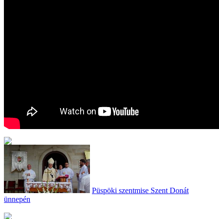
Püspöki szentmise Szent Donát
ünnepén