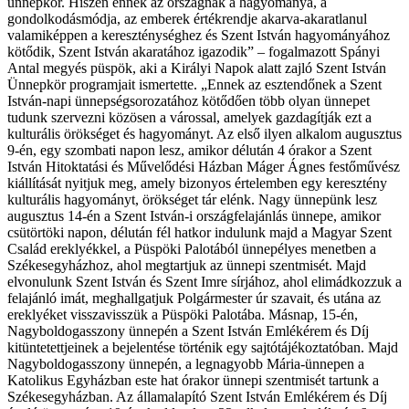
ünnepkör. Hiszen ennek az országnak a hagyománya, a
gondolkodásmódja, az emberek értékrendje akarva-akaratlanul
valamiképpen a kereszténységhez és Szent István hagyományához
kötődik, Szent István akaratához igazodik” – fogalmazott Spányi
Antal megyés püspök, aki a Királyi Napok alatt zajló Szent István
Ünnepkör programjait ismertette. „Ennek az esztendőnek a Szent
István-napi ünnepségsorozatához kötődően több olyan ünnepet
tudunk szervezni közösen a várossal, amelyek gazdagítják ezt a
kulturális örökséget és hagyományt. Az első ilyen alkalom augusztus
9-én, egy szombati napon lesz, amikor délután 4 órakor a Szent
István Hitoktatási és Művelődési Házban Máger Ágnes festőművész
kiállítását nyitjuk meg, amely bizonyos értelemben egy keresztény
kulturális hagyományt, örökséget tár elénk. Nagy ünnepünk lesz
augusztus 14-én a Szent István-i országfelajánlás ünnepe, amikor
csütörtöki napon, délután fél hatkor indulunk majd a Magyar Szent
Család ereklyékkel, a Püspöki Palotából ünnepélyes menetben a
Székesegyházhoz, ahol megtartjuk az ünnepi szentmisét. Majd
elvonulunk Szent István és Szent Imre sírjához, ahol elimádkozzuk a
felajánló imát, meghallgatjuk Polgármester úr szavait, és utána az
ereklyéket visszavisszük a Püspöki Palotába. Másnap, 15-én,
Nagyboldogasszony ünnepén a Szent István Emlékérem és Díj
kitüntetettjeinek a bejelentése történik egy sajtótájékoztatóban. Majd
Nagyboldogasszony ünnepén, a legnagyobb Mária-ünnepen a
Katolikus Egyházban este hat órakor ünnepi szentmisét tartunk a
Székesegyházban. Az államalapító Szent István Emlékérem és Díj