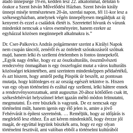
átadó ünnepsége 19-én, kedden lesz 22. alkalommal, délután 6
órakor a Szent István Művelődési Házban. Szent István király
ünnepi miséje természetesen 20-án, szerdai napon, fél 11-kor lesz a
székesegyházban, amelynek végén ünnepélyesen megáldjuk az új
kenyeret és ezzel a családok életét is. Szeretettel hívunk és várunk
mindenkit nemcsak a város eseményeire, hanem ezekre az
egyházzal közösen megünnepelt alkalmakra is.”
Dr. Cser-Palkovics András polgármester szerint a Királyi Napok
nem csupán táncról, zenéről és az önfeledt szórakozásról szólnak
majd, hanem lelki és szellemi értelemben is fontos ünnepekről.
„Egyik nagy értéke, hogy ez az összkulturális, összművészeti
rendezvény önmagában is egy összefogást mutat a város kulturális
közösségei tekintetében, ami szerintem mindenképpen példaértékű,
és azt hiszem, hogy amiről pedig Püspök úr beszélt, az pontosan
mutatja, hogy különleges ez az ország egészét tekintve is. Hiszen
van egy olyan történelmi és ezáltal egy szellemi, lelki háttere ennek
a rendezvénysorozatnak, amit augusztus 20-ához kötődően csak itt,
székesfehérvári helyszínnel lehet igazán méltó módon felmutatni,
megmutatni. És erre büszkék is vagyunk. De ez nemcsak egy
történelmi múlt, hanem igenis egy élő jelen is, amire a jövő
Fehérvárát is építeni szeretnénk. … Reméljük, hogy az időjárás is
megfelelő lesz ehhez. Én azt kérem mindenkitől, hogy érezze jól
magát, de egyúttal legyünk büszkék arra, hogy ez egy olyan
történelmi fesztivál, ami valóban ebből a történelmi kultúrából