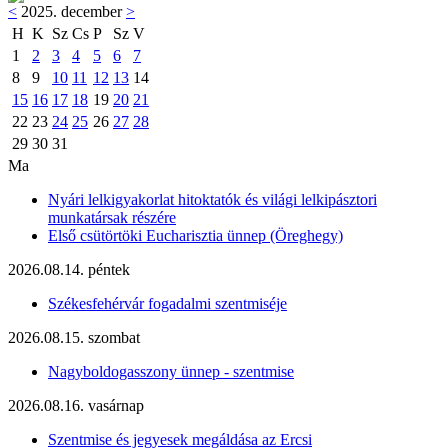
<
2025. december
>
H
K
Sz
Cs
P
Sz
V
1
2
3
4
5
6
7
8
9
10
11
12
13
14
15
16
17
18
19
20
21
22
23
24
25
26
27
28
29
30
31
Ma
Nyári lelkigyakorlat hitoktatók és világi lelkipásztori
munkatársak részére
Első csütörtöki Eucharisztia ünnep (Öreghegy)
2026.08.14. péntek
Székesfehérvár fogadalmi szentmiséje
2026.08.15. szombat
Nagyboldogasszony ünnep - szentmise
2026.08.16. vasárnap
Szentmise és jegyesek megáldása az Ercsi