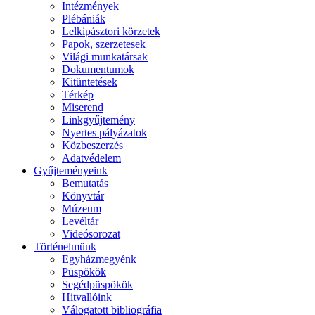
Intézmények
Plébániák
Lelkipásztori körzetek
Papok, szerzetesek
Világi munkatársak
Dokumentumok
Kitüntetések
Térkép
Miserend
Linkgyűjtemény
Nyertes pályázatok
Közbeszerzés
Adatvédelem
Gyűjteményeink
Bemutatás
Könyvtár
Múzeum
Levéltár
Videósorozat
Történelmünk
Egyházmegyénk
Püspökök
Segédpüspökök
Hitvallóink
Válogatott bibliográfia