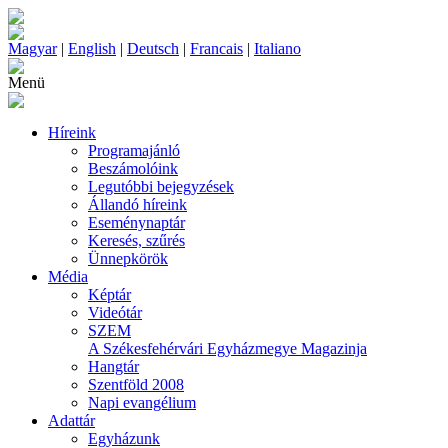
Magyar
|
English
|
Deutsch
|
Francais
|
Italiano
Menü
Híreink
Programajánló
Beszámolóink
Legutóbbi bejegyzések
Állandó híreink
Eseménynaptár
Keresés, szűrés
Ünnepkörök
Média
Képtár
Videótár
SZEM
A Székesfehérvári Egyházmegye Magazinja
Hangtár
Szentföld 2008
Napi evangélium
Adattár
Egyházunk