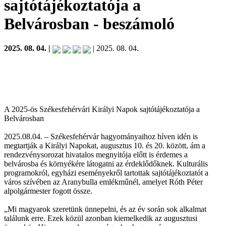
sajtótájékoztatója a
Belvárosban
- beszámoló
2025. 08. 04. |
| 2025. 08. 04.
A 2025-ös Székesfehérvári Királyi Napok sajtótájékoztatója a
Belvárosban
2025.08.04. – Székesfehérvár hagyományaihoz híven idén is
megtartják a Királyi Napokat, augusztus 10. és 20. között, ám a
rendezvénysorozat hivatalos megnyitója előtt is érdemes a
belvárosba és környékére látogatni az érdeklődőknek. Kulturális
programokról, egyházi eseményekről tartottak sajtótájékoztatót a
város szívében az Aranybulla emlékműnél, amelyet Róth Péter
alpolgármester fogott össze.
„Mi magyarok szeretünk ünnepelni, és az év során sok alkalmat
találunk erre. Ezek közül azonban kiemelkedik az augusztusi