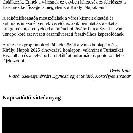
táplálkozik. Ennek a városnak ez egyben lehetőség és felelősség is.
És ennek kettőssége is megjelenik a Királyi Napokban.”
A sajtótájékoztatón megszólaltak a város kiemelt oktatási és
kulturális intézményeinek vezetői is, akik bemutatták azokat a
programokat, amelyekkel a történelmi fővárosban a Szent István
ünnepe köré szervezett összművészeti fesztiválhoz kapcsolódnak.
A részletes programokról többek között a város honlapján és a
Királyi Napok 2025 elnevezésű honlapon, valamint a Turisztikai
Hivatalban és a belvárosban felállított információs pontokon lehet
tájékozódni.
Berta Kata
Videó: Székesfehérvári Egyházmegyei Stúdió, Körtvélyes Tivadar
Kapcsolódó videóanyag