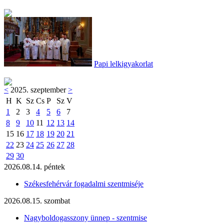
Papi lelkigyakorlat
<
2025. szeptember
>
H
K
Sz
Cs
P
Sz
V
1
2
3
4
5
6
7
8
9
10
11
12
13
14
15
16
17
18
19
20
21
22
23
24
25
26
27
28
29
30
2026.08.14. péntek
Székesfehérvár fogadalmi szentmiséje
2026.08.15. szombat
Nagyboldogasszony ünnep - szentmise