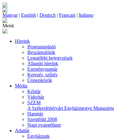
Magyar
|
English
|
Deutsch
|
Francais
|
Italiano
Menü
Híreink
Programajánló
Beszámolóink
Legutóbbi bejegyzések
Állandó híreink
Eseménynaptár
Keresés, szűrés
Ünnepkörök
Média
Képtár
Videótár
SZEM
A Székesfehérvári Egyházmegye Magazinja
Hangtár
Szentföld 2008
Napi evangélium
Adattár
Egyházunk