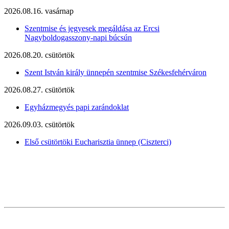
2026.08.16. vasárnap
Szentmise és jegyesek megáldása az Ercsi
Nagyboldogasszony-napi búcsún
2026.08.20. csütörtök
Szent István király ünnepén szentmise Székesfehérváron
2026.08.27. csütörtök
Egyházmegyés papi zarándoklat
2026.09.03. csütörtök
Első csütörtöki Eucharisztia ünnep (Ciszterci)