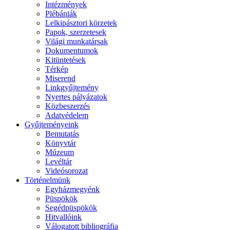
Intézmények
Plébániák
Lelkipásztori körzetek
Papok, szerzetesek
Világi munkatársak
Dokumentumok
Kitüntetések
Térkép
Miserend
Linkgyűjtemény
Nyertes pályázatok
Közbeszerzés
Adatvédelem
Gyűjteményeink
Bemutatás
Könyvtár
Múzeum
Levéltár
Videósorozat
Történelmünk
Egyházmegyénk
Püspökök
Segédpüspökök
Hitvallóink
Válogatott bibliográfia