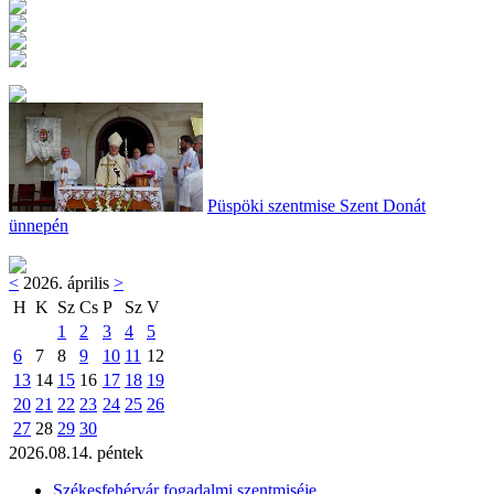
Püspöki szentmise Szent Donát
ünnepén
<
2026. április
>
H
K
Sz
Cs
P
Sz
V
1
2
3
4
5
6
7
8
9
10
11
12
13
14
15
16
17
18
19
20
21
22
23
24
25
26
27
28
29
30
2026.08.14. péntek
Székesfehérvár fogadalmi szentmiséje