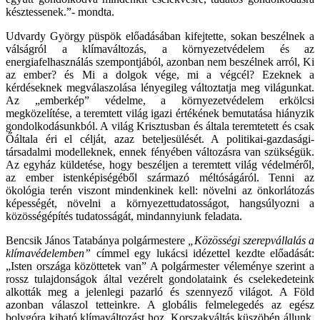
késztessenek.”- mondta.
Udvardy György püspök előadásában kifejtette, sokan beszélnek a
válságról a klímaváltozás, a környezetvédelem és az
energiafelhasználás szempontjából, azonban nem beszélnek arról, Ki
az ember? és Mi a dolgok vége, mi a végcél? Ezeknek a
kérdéseknek megválaszolása lényegileg változtatja meg világunkat.
Az „emberkép” védelme, a környezetvédelem erkölcsi
megközelítése, a teremtett világ igazi értékének bemutatása hiányzik
gondolkodásunkból. A világ Krisztusban és általa teremtetett és csak
Őáltala éri el célját, azaz beteljesülését. A politikai-gazdasági-
társadalmi modelleknek, ennek fényében változásra van szükségük.
Az egyház küldetése, hogy beszéljen a teremtett világ védelméről,
az ember istenképiségéből származó méltóságáról. Tenni az
ökológia terén viszont mindenkinek kell: növelni az önkorlátozás
képességét, növelni a környezettudatosságot, hangsúlyozni a
közösségépítés tudatosságát, mindannyiunk feladata.
Bencsik János Tatabánya polgármestere
„Közösségi szerepvállalás a
klímavédelemben”
címmel egy lukácsi idézettel kezdte előadását:
„Isten országa közöttetek van” A polgármester véleménye szerint a
rossz tulajdonságok által vezérelt gondolataink és cselekedeteink
alkották meg a jelenlegi pazarló és szennyező világot. A Föld
azonban válaszol tetteinkre. A globális felmelegedés az egész
bolygóra kiható klímaváltozást hoz. Korszakváltás küszöbén állunk.