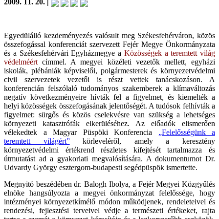
2009. 11. 20. |
Egyedülálló kezdeményezés valósult meg Székesfehérváron, közös
összefogással konferenciát szervezett Fejér Megye Önkormányzata
és a Székesfehérvári Egyházmegye a
Közösségek a teremtett világ
védelméért
címmel. A megyei közéleti vezetők mellett, egyházi
iskolák, plébániák képviselői, polgármesterek és környezetvédelmi
civil szervezetek vezetői is részt vettek tanácskozáson. A
konferencián felszólaló tudományos szakemberek a klímaváltozás
negatív következményeire hívták fel a figyelmet, és kiemelték a
helyi közösségek összefogásának jelentőségét. A tudósok felhívták a
figyelmet: sürgős és közös cselekvésre van szükség a lehetséges
környezeti katasztrófák elkerüléséhez. Az előadók elismerően
vélekedtek a Magyar Püspöki Konferencia
„Felelősségünk a
teremtett világért”
körleveléről, amely a keresztény
környezetvédelmi értékrend részletes kifejtését tartalmazza és
útmutatást ad a gyakorlati megvalósítására. A dokumentumot Dr.
Udvardy György esztergom-budapesti segédpüspök ismertette.
Megnyitó beszédében dr. Balogh Ibolya, a Fejér Megyei Közgyűlés
elnöke hangsúlyozta a megyei önkormányzat felelőssége, hogy
intézményei környezetkímélő módon működjenek, rendeleteivel és
rendezési, fejlesztési terveivel védje a természeti értékeket, rajta