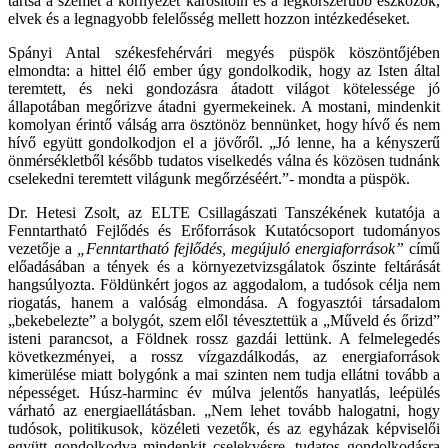
tartsa a szemét a környezet károsítóin és a legkorszerűbb eszközök,
elvek és a legnagyobb felelősség mellett hozzon intézkedéseket.
Spányi Antal székesfehérvári megyés püspök köszöntőjében
elmondta: a hittel élő ember úgy gondolkodik, hogy az Isten által
teremtett, és neki gondozásra átadott világot kötelessége jó
állapotában megőrizve átadni gyermekeinek. A mostani, mindenkit
komolyan érintő válság arra ösztönöz bennünket, hogy hívő és nem
hívő együtt gondolkodjon el a jövőről. „Jó lenne, ha a kényszerű
önmérsékletből később tudatos viselkedés válna és közösen tudnánk
cselekedni teremtett világunk megőrzéséért.”- mondta a püspök.
Dr. Hetesi Zsolt, az ELTE Csillagászati Tanszékének kutatója a
Fenntartható Fejlődés és Erőforrások Kutatócsoport tudományos
vezetője a
„Fenntartható fejlődés, megújuló energiaforrások”
című
előadásában a tények és a környezetvizsgálatok őszinte feltárását
hangsúlyozta. Földünkért jogos az aggodalom, a tudósok célja nem
riogatás, hanem a valóság elmondása. A fogyasztói társadalom
„bekebelezte” a bolygót, szem elől tévesztettük a „Műveld és őrizd”
isteni parancsot, a Földnek rossz gazdái lettünk. A felmelegedés
következményei, a rossz vízgazdálkodás, az energiaforrások
kimerülése miatt bolygónk a mai szinten nem tudja ellátni tovább a
népességet. Húsz-harminc év múlva jelentős hanyatlás, leépülés
várható az energiaellátásban. „Nem lehet tovább halogatni, hogy
tudósok, politikusok, közéleti vezetők, és az egyházak képviselői
együtt gondolkodva mindenkit cselekvésre, tudatos gondolkodásra