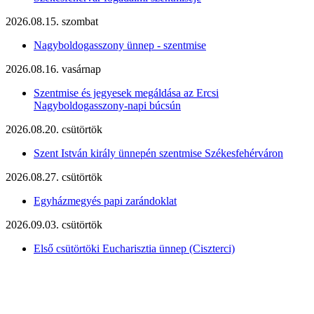
2026.08.15. szombat
Nagyboldogasszony ünnep - szentmise
2026.08.16. vasárnap
Szentmise és jegyesek megáldása az Ercsi
Nagyboldogasszony-napi búcsún
2026.08.20. csütörtök
Szent István király ünnepén szentmise Székesfehérváron
2026.08.27. csütörtök
Egyházmegyés papi zarándoklat
2026.09.03. csütörtök
Első csütörtöki Eucharisztia ünnep (Ciszterci)