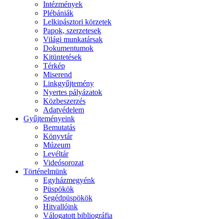
Intézmények
Plébániák
Lelkipásztori körzetek
Papok, szerzetesek
Világi munkatársak
Dokumentumok
Kitüntetések
Térkép
Miserend
Linkgyűjtemény
Nyertes pályázatok
Közbeszerzés
Adatvédelem
Gyűjteményeink
Bemutatás
Könyvtár
Múzeum
Levéltár
Videósorozat
Történelmünk
Egyházmegyénk
Püspökök
Segédpüspökök
Hitvallóink
Válogatott bibliográfia