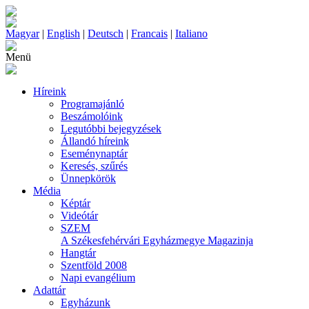
Magyar
|
English
|
Deutsch
|
Francais
|
Italiano
Menü
Híreink
Programajánló
Beszámolóink
Legutóbbi bejegyzések
Állandó híreink
Eseménynaptár
Keresés, szűrés
Ünnepkörök
Média
Képtár
Videótár
SZEM
A Székesfehérvári Egyházmegye Magazinja
Hangtár
Szentföld 2008
Napi evangélium
Adattár
Egyházunk