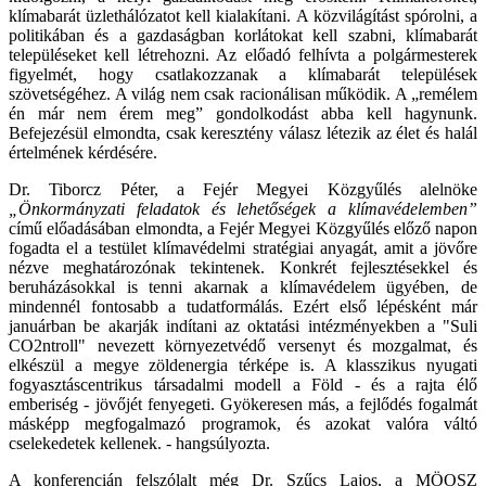
klímabarát üzlethálózatot kell kialakítani. A közvilágítást spórolni, a
politikában és a gazdaságban korlátokat kell szabni, klímabarát
településeket kell létrehozni. Az előadó felhívta a polgármesterek
figyelmét, hogy csatlakozzanak a klímabarát települések
szövetségéhez. A világ nem csak racionálisan működik. A „remélem
én már nem érem meg” gondolkodást abba kell hagynunk.
Befejezésül elmondta, csak keresztény válasz létezik az élet és halál
értelmének kérdésére.
Dr. Tiborcz Péter, a Fejér Megyei Közgyűlés alelnöke
„Önkormányzati feladatok és lehetőségek a klímavédelemben”
című előadásában elmondta, a Fejér Megyei Közgyűlés előző napon
fogadta el a testület klímavédelmi stratégiai anyagát, amit a jövőre
nézve meghatározónak tekintenek. Konkrét fejlesztésekkel és
beruházásokkal is tenni akarnak a klímavédelem ügyében, de
mindennél fontosabb a tudatformálás. Ezért első lépésként már
januárban be akarják indítani az oktatási intézményekben a "Suli
CO2ntroll" nevezett környezetvédő versenyt és mozgalmat, és
elkészül a megye zöldenergia térképe is. A klasszikus nyugati
fogyasztáscentrikus társadalmi modell a Föld - és a rajta élő
emberiség - jövőjét fenyegeti. Gyökeresen más, a fejlődés fogalmát
másképp megfogalmazó programok, és azokat valóra váltó
cselekedetek kellenek. - hangsúlyozta.
A konferencián felszólalt még Dr. Szűcs Lajos, a MÖOSZ