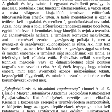
A globális és helyi szinten is egyaránt érzékelhető pénzügyi és
gazdasági problémák csak tünetként értelmezendőek, a valódi okok
a mára világosan kirajzolódó természeti erőforrások
túlfogyasztásában érhetők tetten. A tartós megoldásokat is ezen a
területen kell megtalálni, és merőben új gondolkodással orvosolni.
Azzal, hogy Isten a földi erőforrásokat rendelkezésünkre bocsátotta,
egyúttal kötelezett is bennünket, hogy kíméljük és óvjuk a teremtést.
Az éghajlatváltozás hatására a természeti környezet megváltozik,
ami a teremtéssel szembeni igazságosság próbája is, mert a
gyengéket és szegényeket különösképpen is sújtja. Aki hitet tesz
Isten mellett, az nem lehet közömbös az igazságossággal szemben,
és minden embernek a természet iránt szolidárisnak kell lennie, és
felelősséget kell vállalnia értük. Értékváltás nélkül semmilyen
technikai megoldás, vagy az éghajlatvédelmet célzó politikai
tárgyalás sem vezethet célra. Az új érték lényege, hogy minden
embert, mint Isten gyermekét azonos méltóságúnak tekinti,
képességeitől függetlenül, és mindenki számára emberhez méltó
körülményeket követel meg.
„Éghajlatváltozás és társadalmi rugalmasság”
címmel Antal Z.
László a Magyar Tudományos Akadémia Szociológiai Kutatóintézet
Éghajlat-változás Kutatóműhelyének vezetője tartott előadást.
Kiemelte a közösségek szerepét a teremtésvédelem szempontjából,
és kifejtette: hogy az egyes településeknek részprogramokat kell
kidolgozni, a helyi gazdálkodást meg erősíteni. Klímaköröket,