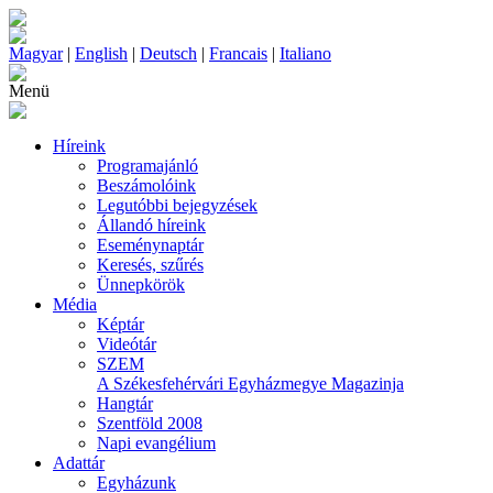
Magyar
|
English
|
Deutsch
|
Francais
|
Italiano
Menü
Híreink
Programajánló
Beszámolóink
Legutóbbi bejegyzések
Állandó híreink
Eseménynaptár
Keresés, szűrés
Ünnepkörök
Média
Képtár
Videótár
SZEM
A Székesfehérvári Egyházmegye Magazinja
Hangtár
Szentföld 2008
Napi evangélium
Adattár
Egyházunk