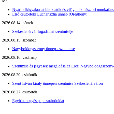
Ma
Nyári lelkigyakorlat hitoktatók és világi lelkipásztori munkatárs
Első csütörtöki Eucharisztia ünnep (Öreghegy)
2026.08.14. péntek
Székesfehérvár fogadalmi szentmiséje
2026.08.15. szombat
Nagyboldogasszony ünnep - szentmise
2026.08.16. vasárnap
Szentmise és jegyesek megáldása az Ercsi Nagyboldogasszony
2026.08.20. csütörtök
Szent István király ünnepén szentmise Székesfehérváron
2026.08.27. csütörtök
Egyházmegyés papi zarándoklat