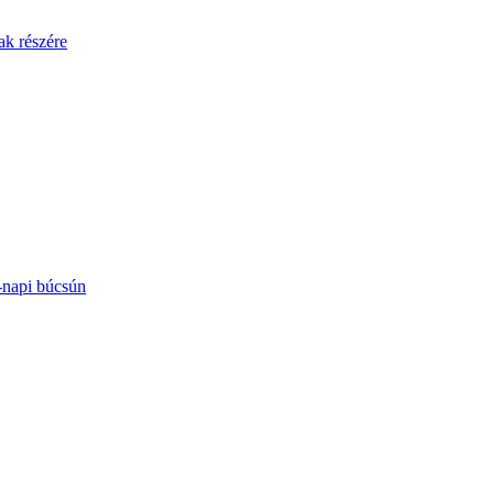
ak részére
-napi búcsún