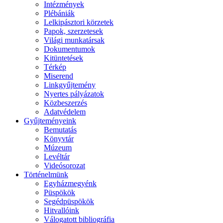
Intézmények
Plébániák
Lelkipásztori körzetek
Papok, szerzetesek
Világi munkatársak
Dokumentumok
Kitüntetések
Térkép
Miserend
Linkgyűjtemény
Nyertes pályázatok
Közbeszerzés
Adatvédelem
Gyűjteményeink
Bemutatás
Könyvtár
Múzeum
Levéltár
Videósorozat
Történelmünk
Egyházmegyénk
Püspökök
Segédpüspökök
Hitvallóink
Válogatott bibliográfia