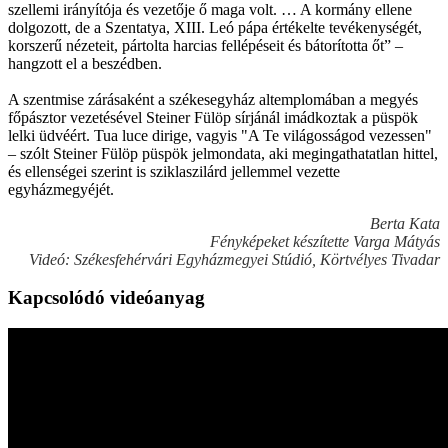
szellemi irányítója és vezetője ő maga volt. … A kormány ellene
dolgozott, de a Szentatya, XIII. Leó pápa értékelte tevékenységét,
korszerű nézeteit, pártolta harcias fellépéseit és bátorította őt” –
hangzott el a beszédben.
A szentmise zárásaként a székesegyház altemplomában a megyés
főpásztor vezetésével Steiner Fülöp sírjánál imádkoztak a püspök
lelki üdvéért. Tua luce dirige, vagyis "A Te világosságod vezessen"
– szólt Steiner Fülöp püspök jelmondata, aki megingathatatlan hittel,
és ellenségei szerint is sziklaszilárd jellemmel vezette
egyházmegyéjét.
Berta Kata
Fényképeket készítette Varga Mátyás
Videó: Székesfehérvári Egyházmegyei Stúdió, Körtvélyes Tivadar
Kapcsolódó videóanyag