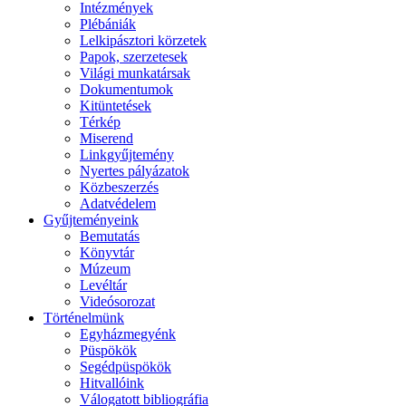
Intézmények
Plébániák
Lelkipásztori körzetek
Papok, szerzetesek
Világi munkatársak
Dokumentumok
Kitüntetések
Térkép
Miserend
Linkgyűjtemény
Nyertes pályázatok
Közbeszerzés
Adatvédelem
Gyűjteményeink
Bemutatás
Könyvtár
Múzeum
Levéltár
Videósorozat
Történelmünk
Egyházmegyénk
Püspökök
Segédpüspökök
Hitvallóink
Válogatott bibliográfia