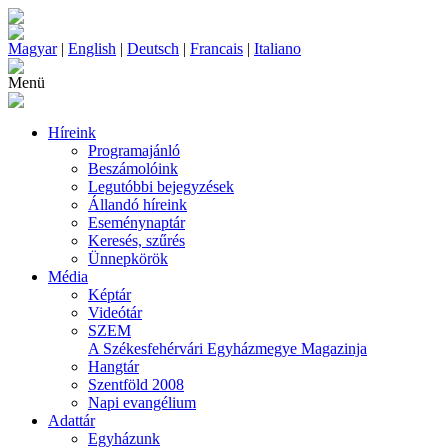
Magyar
|
English
|
Deutsch
|
Francais
|
Italiano
Menü
Híreink
Programajánló
Beszámolóink
Legutóbbi bejegyzések
Állandó híreink
Eseménynaptár
Keresés, szűrés
Ünnepkörök
Média
Képtár
Videótár
SZEM
A Székesfehérvári Egyházmegye Magazinja
Hangtár
Szentföld 2008
Napi evangélium
Adattár
Egyházunk