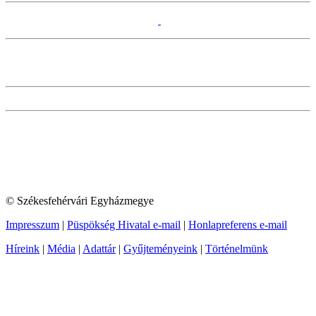
© Székesfehérvári Egyházmegye
Impresszum
|
Püspökség Hivatal e-mail
|
Honlapreferens e-mail
Híreink
|
Média
|
Adattár
|
Gyűjteményeink
|
Történelmünk