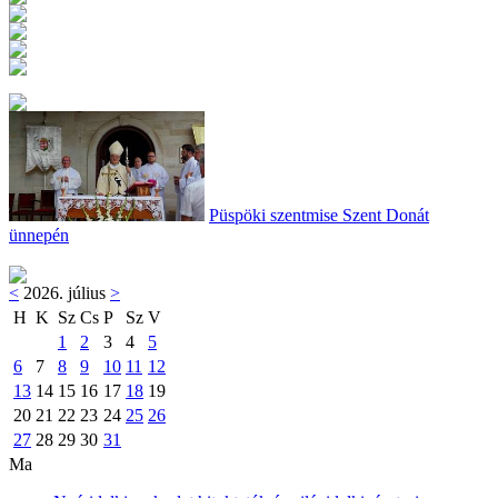
Püspöki szentmise Szent Donát
ünnepén
<
2026. július
>
H
K
Sz
Cs
P
Sz
V
1
2
3
4
5
6
7
8
9
10
11
12
13
14
15
16
17
18
19
20
21
22
23
24
25
26
27
28
29
30
31
Ma