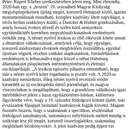
Péter–Rupert Klieber szerkesztésében jelent meg. Mint elmondta,
2020-ban egy, a „hosszú” 19. századbeli Magyar Királyság
megyéspüspökeinek újólag megírt, korszerű életrajzait közlő, igazán
monumentálisnak mondható, komplex kiadvány látott napvilágot, a
nívós berlini szakkönyv-kiadó, a Duncker & Hublot gondozásában,
amely hosszú éveken átívelő és széles körű nemzetközi
együttműködés keretében megvalósuló kutatások eredményeit
örökítik meg. A német nyelvű lexikon az első elkészült kötete annak
a dinamikus vállalkozásnak, amelynek célja, hogy egységes,
korszerű módszertani elveknek megfelelően összeállítva, egyúttal
újonnan végzett, részben vatikáni alapkutatások, forrásfeltárások
eredményeit is felhasználva tegye közzé a néhai Habsburg
államalakulat püspökeinek intézménytörténeti és életrajzi
enciklopédiáját. „A lexikon egészére pillantva elmondható, hogy
már a német nyelvű kötet fogadtatása is pozitív volt. A 2020-as
kiadvány nemzetközi, főleg német nyelvű recenziói rendre
kiemelték az új enciklopédia úttörő jelentőségét, és magyar
viszonylatban is megállapítható, hogy a grandiózus vállalkozás igazi
mérföldkövet jelent a hazai egyháztörténet-írásban, különösen
figyelembe véve, hogy a 19. századot feldolgozó kötetet újabb, más
évszázadok főpapjait bemutató kiadványok fogják követni. Magam
őszintén hiszem, hogy a szakmának a specifikus, résztémákat
feldolgozó tanulmányok, tudományos mélyfúrások mellett mindig is
szüksége lesz jól megírt, korszerű összefoglalókra, szakmailag
megbízható kézikönyvekre. A jelen kiadvány pedig éppen ezt