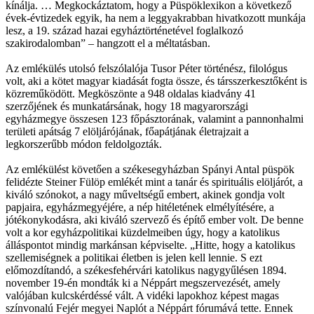
kínálja. … Megkockáztatom, hogy a Püspöklexikon a következő
évek-évtizedek egyik, ha nem a leggyakrabban hivatkozott munkája
lesz, a 19. század hazai egyháztörténetével foglalkozó
szakirodalomban” – hangzott el a méltatásban.
Az emlékülés utolsó felszólalója Tusor Péter történész, filológus
volt, aki a kötet magyar kiadását fogta össze, és társszerkesztőként is
közreműködött. Megköszönte a 948 oldalas kiadvány 41
szerzőjének és munkatársának, hogy 18 magyarországi
egyházmegye összesen 123 főpásztorának, valamint a pannonhalmi
területi apátság 7 elöljárójának, főapátjának életrajzait a
legkorszerűbb módon feldolgozták.
Az emlékülést követően a székesegyházban Spányi Antal püspök
felidézte Steiner Fülöp emlékét mint a tanár és spirituális elöljárót, a
kiváló szónokot, a nagy műveltségű embert, akinek gondja volt
papjaira, egyházmegyéjére, a nép hitéletének elmélyítésére, a
jótékonykodásra, aki kiváló szervező és építő ember volt. De benne
volt a kor egyházpolitikai küzdelmeiben úgy, hogy a katolikus
álláspontot mindig markánsan képviselte. „Hitte, hogy a katolikus
szellemiségnek a politikai életben is jelen kell lennie. S ezt
előmozdítandó, a székesfehérvári katolikus nagygyűlésen 1894.
november 19-én mondták ki a Néppárt megszervezését, amely
valójában kulcskérdéssé vált. A vidéki lapokhoz képest magas
színvonalú Fejér megyei Naplót a Néppárt fórumává tette. Ennek