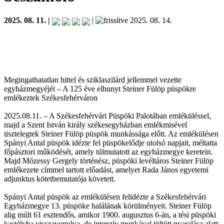
2025. 08. 11. |
|
2025. 08. 14.
Megingathatatlan hittel és sziklaszilárd jellemmel vezette
egyházmegyéjét – A 125 éve elhunyt Steiner Fülöp püspökre
emlékeztek Székesfehérváron
2025.08.11. – A Székesfehérvári Püspöki Palotában emléküléssel,
majd a Szent István király székesegyházban emlékmisével
tisztelegtek Steiner Fülöp püspök munkássága előtt. Az emlékülésen
Spányi Antal püspök idézte fel püspökelődje utolsó napjait, méltatta
főpásztori működését, amely túlmutatott az egyházmegye keretein.
Majd Mózessy Gergely történész, püspöki levéltáros Steiner Fülöp
emlékezete címmel tartott előadást, amelyet Rada János egyetemi
adjunktus kötetbemutatója követett.
Spányi Antal püspök az emlékülésen felidézte a Székesfehérvári
Egyházmegye 13. püspöke halálának körülményeit. Steiner Fülöp
alig múlt 61 esztendős, amikor 1900. augusztus 6-án, a tési püspöki
kastélyba visszavonulva, de intenzív munkával töltött nyaralása alatt