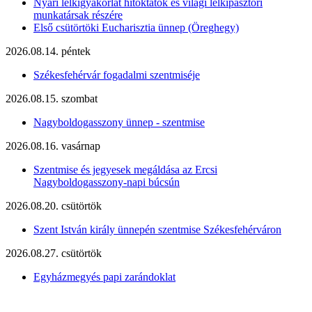
Nyári lelkigyakorlat hitoktatók és világi lelkipásztori
munkatársak részére
Első csütörtöki Eucharisztia ünnep (Öreghegy)
2026.08.14. péntek
Székesfehérvár fogadalmi szentmiséje
2026.08.15. szombat
Nagyboldogasszony ünnep - szentmise
2026.08.16. vasárnap
Szentmise és jegyesek megáldása az Ercsi
Nagyboldogasszony-napi búcsún
2026.08.20. csütörtök
Szent István király ünnepén szentmise Székesfehérváron
2026.08.27. csütörtök
Egyházmegyés papi zarándoklat