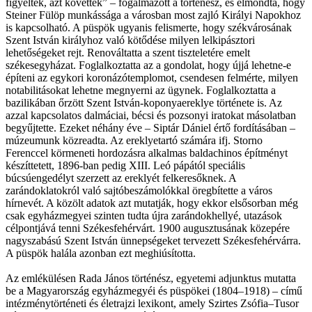
figyeltek, azt követték” – fogalmazott a történész, és elmondta, hogy
Steiner Fülöp munkássága a városban most zajló Királyi Napokhoz
is kapcsolható. A püspök ugyanis felismerte, hogy székvárosának
Szent István királyhoz való kötődése milyen lelkipásztori
lehetőségeket rejt. Renováltatta a szent tiszteletére emelt
székesegyházat. Foglalkoztatta az a gondolat, hogy újjá lehetne-e
építeni az egykori koronázótemplomot, csendesen felmérte, milyen
notabilitásokat lehetne megnyerni az ügynek. Foglalkoztatta a
bazilikában őrzött Szent István-koponyaereklye története is. Az
azzal kapcsolatos dalmáciai, bécsi és pozsonyi iratokat másolatban
begyűjtette. Ezeket néhány éve – Siptár Dániel értő fordításában –
múzeumunk közreadta. Az ereklyetartó számára ifj. Storno
Ferenccel körmeneti hordozásra alkalmas baldachinos építményt
készíttetett, 1896-ban pedig XIII. Leó pápától speciális
búcsúengedélyt szerzett az ereklyét felkeresőknek. A
zarándoklatokról való sajtóbeszámolókkal öregbítette a város
hírnevét. A közölt adatok azt mutatják, hogy ekkor elsősorban még
csak egyházmegyei szinten tudta újra zarándokhellyé, utazások
célpontjává tenni Székesfehérvárt. 1900 augusztusának közepére
nagyszabású Szent István ünnepségeket tervezett Székesfehérvárra.
A püspök halála azonban ezt meghiúsította.
Az emlékülésen Rada János történész, egyetemi adjunktus mutatta
be a Magyarország egyházmegyéi és püspökei (1804–1918) – című
intézménytörténeti és életrajzi lexikont, amely Szirtes Zsófia–Tusor