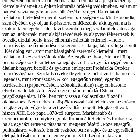
emlékezete címmel tartott előadásában bemutatta a püspök életútját,
kiemelte érdemeit az épített kulturális örökség védelmében, valamint
hangsúlyozta nagyfokú szociális érzékenységét. Rámutatott
méltatlanul feledésbe merült szellemi örökségeire is. Mint elmondta,
személyében egy olyan főpásztorra emlékezünk, akit ugyan ma is
szoktunk emlegetni – de akivel szemben mégis valamiféle adóssága
van az utókornak, mert alakját tévedések és alapvető félreértések is
övezik, utódai pedig kissé elhomályosították érdemeit – holott
munkássága az ő működésük sikerének is alapja, talán záloga is volt.
„Két dolog van, amit munkásságából szeretnék kiemelni – mert
méltatlanul keveset szólunk róla. Az egyik az, hogy Steiner Fülöp
püspöksége sok tekintetben „megágyazott” az egyházmegyében az
általunk nagyra becsült és gyakran emlegetett Prohászka Ottokár
munkásságának. Szociális érzéke figyelemre méltó volt – ha nem is
legendás, mint Prohászkáé. A kor legégetőbb belső, egyházi
kérdéseiben (papnevelésben, szónoklattanban) nagyon hasonló
elveket vallottak. A fehérvári szeminárium például Steiner
püspöksége alatt, 1894-ben tért vissza a skolasztikus filozófia
oktatásához. Nem nehéz a püspök rosszallását feltételezni az erősen
megkésve, de végre bekövetkező váltás mögött. Megkésett volt,
hiszen XIII. Leó pápa 1878-tól sürgette. Markánsabb és
szembetűnőbb, mennyire egy platformon állt Steiner és Prohászka,
ha az egyházi érdekek társadalmi megjelenítéséről, közéletiségről,
politizálásról volt szó. Ennek eszközeiben: a sajtó- és az egyesületi
élet pártolásában mindketten egyaránt XIII. Leó útmutatásaira