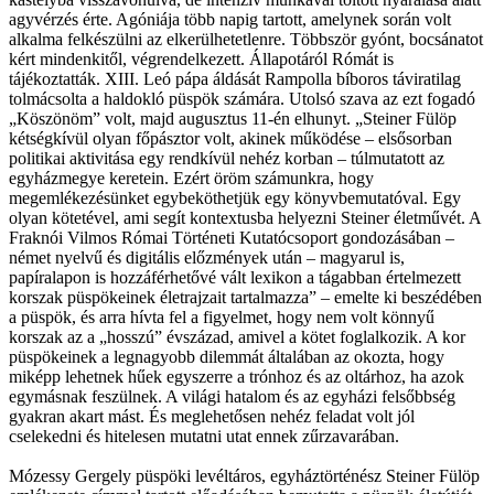
agyvérzés érte. Agóniája több napig tartott, amelynek során volt
alkalma felkészülni az elkerülhetetlenre. Többször gyónt, bocsánatot
kért mindenkitől, végrendelkezett. Állapotáról Rómát is
tájékoztatták. XIII. Leó pápa áldását Rampolla bíboros táviratilag
tolmácsolta a haldokló püspök számára. Utolsó szava az ezt fogadó
„Köszönöm” volt, majd augusztus 11-én elhunyt. „Steiner Fülöp
kétségkívül olyan főpásztor volt, akinek működése – elsősorban
politikai aktivitása egy rendkívül nehéz korban – túlmutatott az
egyházmegye keretein. Ezért öröm számunkra, hogy
megemlékezésünket egybeköthetjük egy könyvbemutatóval. Egy
olyan kötetével, ami segít kontextusba helyezni Steiner életművét. A
Fraknói Vilmos Római Történeti Kutatócsoport gondozásában –
német nyelvű és digitális előzmények után – magyarul is,
papíralapon is hozzáférhetővé vált lexikon a tágabban értelmezett
korszak püspökeinek életrajzait tartalmazza” – emelte ki beszédében
a püspök, és arra hívta fel a figyelmet, hogy nem volt könnyű
korszak az a „hosszú” évszázad, amivel a kötet foglalkozik. A kor
püspökeinek a legnagyobb dilemmát általában az okozta, hogy
miképp lehetnek hűek egyszerre a trónhoz és az oltárhoz, ha azok
egymásnak feszülnek. A világi hatalom és az egyházi felsőbbség
gyakran akart mást. És meglehetősen nehéz feladat volt jól
cselekedni és hitelesen mutatni utat ennek zűrzavarában.
Mózessy Gergely püspöki levéltáros, egyháztörténész Steiner Fülöp