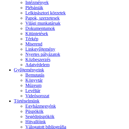
Intézmények
Plébániák
Lelkipásztori körzetek
Papok, szerzetesek
Világi munkatársak
Dokumentumok
Kitüntetések
Térkép
Miserend
Linkgyűjtemény
Nyertes pályázatok
Közbeszerzés
Adatvédelem
Gyűjteményeink
Bemutatás
Könyvtár
Múzeum
Levéltár
Videósorozat
Történelmünk
Egyházmegyénk
Püspökök
Segédpüspökök
Hitvallóink
Válogatott bibliográfia