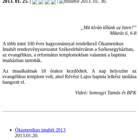
2013. 01. 25. |
|
2013. 01. 30.
„Mit kíván tőlünk az Isten?”
Mikeás 6, 6-8
A több mint 100 éves hagyománnyal rendelkező Ökumenikus
Imahét rendezvénysorozatot Székesfehérváron a Székesegyházban,
az evangélikus, a református templomokban valamint a baptista
imaházban tartották.
Az imaalkalmak 18 órakor kezdődtek. A nap helyszíne az
evangélikus templom volt, ahol Révész Lajos baptsta lelkész tanítása
hangzott el.
Videó: Somogyi Tamás és BPK
Ökumenikus imahét 2013
2013.01.20.