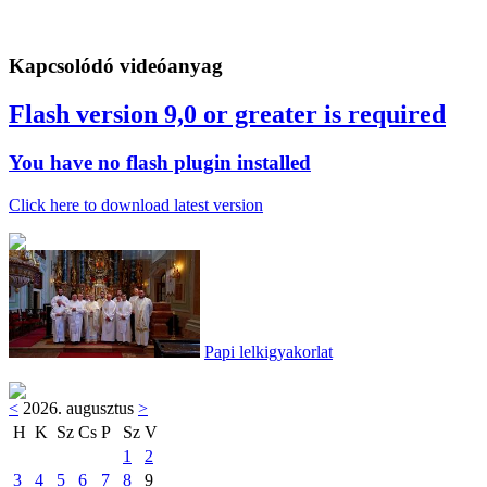
Kapcsolódó videóanyag
Flash version 9,0 or greater is required
You have no flash plugin installed
Click here to download latest version
Papi lelkigyakorlat
<
2026. augusztus
>
H
K
Sz
Cs
P
Sz
V
1
2
3
4
5
6
7
8
9