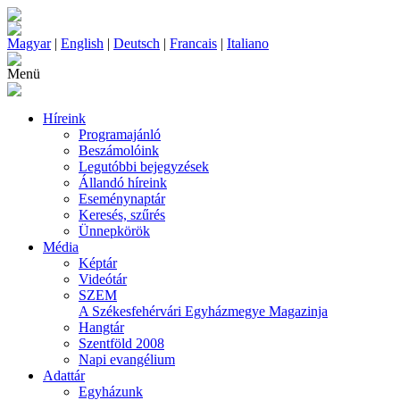
Magyar
|
English
|
Deutsch
|
Francais
|
Italiano
Menü
Híreink
Programajánló
Beszámolóink
Legutóbbi bejegyzések
Állandó híreink
Eseménynaptár
Keresés, szűrés
Ünnepkörök
Média
Képtár
Videótár
SZEM
A Székesfehérvári Egyházmegye Magazinja
Hangtár
Szentföld 2008
Napi evangélium
Adattár
Egyházunk