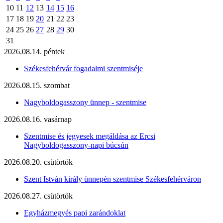
10
11
12
13
14
15
16
17
18
19
20
21
22
23
24
25
26
27
28
29
30
31
2026.08.14. péntek
Székesfehérvár fogadalmi szentmiséje
2026.08.15. szombat
Nagyboldogasszony ünnep - szentmise
2026.08.16. vasárnap
Szentmise és jegyesek megáldása az Ercsi
Nagyboldogasszony-napi búcsún
2026.08.20. csütörtök
Szent István király ünnepén szentmise Székesfehérváron
2026.08.27. csütörtök
Egyházmegyés papi zarándoklat